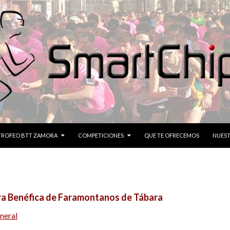
CONTENIDO
TROFEO BTT ZAMORA
COMPETICIONES
QUE TE OFRECEMOS
NUEST
era Benéfica de Faramontanos de Tábara
neral