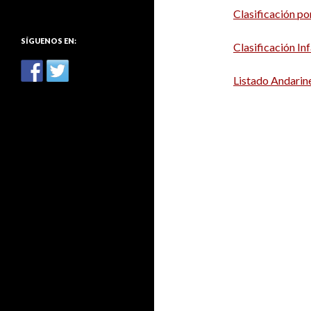
:
Clasificación po
SÍGUENOS EN:
Clasificación Inf
Listado Andarin