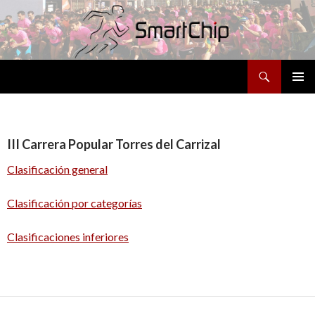
Buscar
SALTAR
MENÚ
AL
PRINCI
CONTENIDO
III Carrera Popular Torres del Carrizal
Clasificación general
Clasificación por categorías
Clasificaciones inferiores