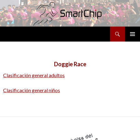
Buscar
SALTAR
MENÚ
AL
PRINCI
CONTENIDO
Doggie Race
Clasificación general adultos
Clasificación general niños