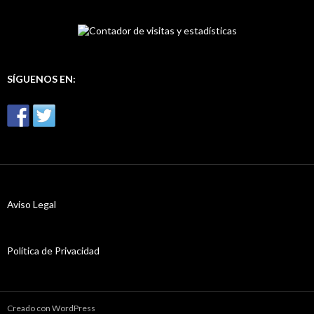
s
c
a
r
:
SÍGUENOS EN:
Aviso Legal
Política de Privacidad
Creado con WordPress