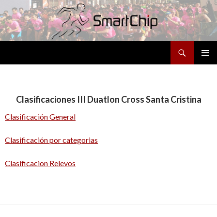
Buscar
SALTAR
MENÚ
AL
PRINCI
CONTENIDO
Clasificaciones III Duatlon Cross Santa Cristina
Clasificación General
Clasificación por categorias
Clasificacion Relevos