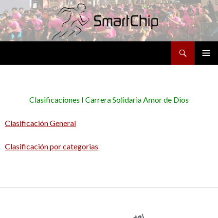
Buscar
SALTAR
MENÚ
AL
PRINCI
CONTENIDO
Clasificaciones I Carrera Solidaria Amor de Dios
Clasificación General
Clasificación por categorias