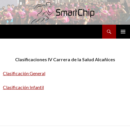
Buscar
SALTAR
MENÚ
AL
PRINCI
CONTENIDO
Clasificaciones IV Carrera de la Salud Alcañices
Clasificación General
Clasificación Infantil