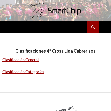
Buscar
SALTAR
MENÚ
AL
PRINCI
CONTENIDO
Clasificaciones 4º Cross Liga Cabrerizos
Clasificación General
Clasificación Categorías