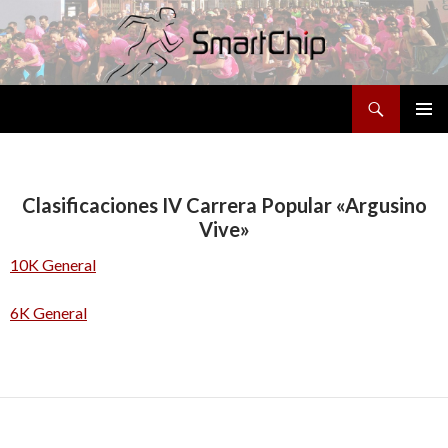
Buscar
SALTAR
MENÚ
AL
PRINCI
CONTENIDO
Clasificaciones IV Carrera Popular «Argusino
Vive»
10K General
6K General