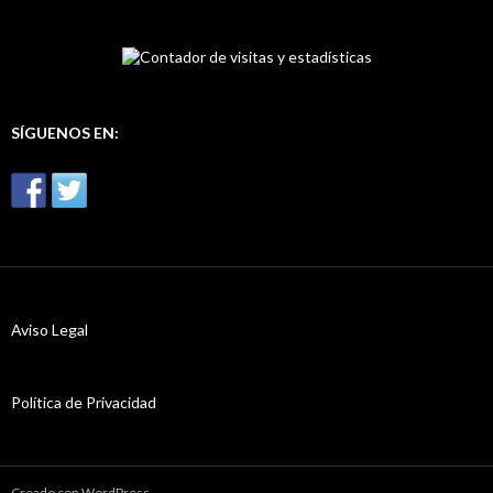
s
c
a
r
:
SÍGUENOS EN:
Aviso Legal
Política de Privacidad
Creado con WordPress