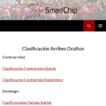
Buscar
SALTAR
MENÚ
AL
PRINCI
CONTENIDO
Clasificación Arribes Ocultos
Contrarreloj:
Clasificacion Contrarreloj Starter
Clasificacion Contrarreloj Experience
Domingo:
Clasificaciones Parejas Starter