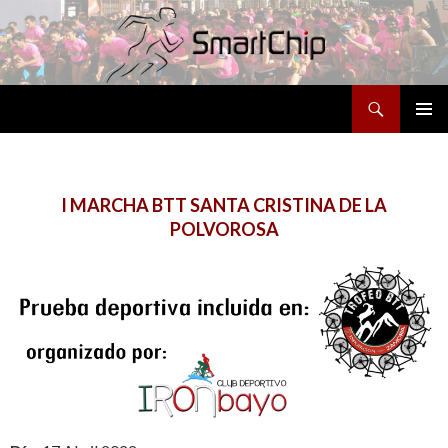
Buscar
SALTAR
MENÚ
AL
PRINCI
CONTENIDO
I MARCHA BTT SANTA CRISTINA DE LA
POLVOROSA