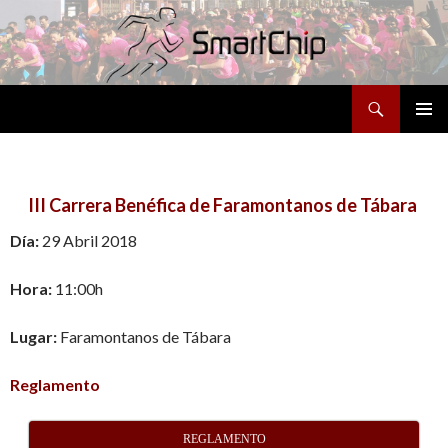
Buscar
SALTAR
MENÚ
AL
PRINCI
CONTENIDO
III Carrera Benéfica de Faramontanos de Tábara
Día:
29 Abril 2018
Hora:
11:00h
Lugar:
Faramontanos de Tábara
Reglamento
REGLAMENTO