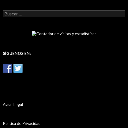
B
u
s
c
a
r
:
SÍGUENOS EN:
Aviso Legal
Política de Privacidad