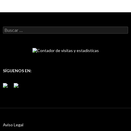
B
u
s
c
a
r
:
SÍGUENOS EN:
Aviso Legal