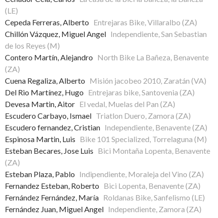
(LE)
Cepeda Ferreras, Alberto
Entrejaras Bike, Villaralbo (ZA)
Chillón Vázquez, Miguel Angel
Independiente, San Sebastian
de los Reyes (M)
Contero Martín, Alejandro
North Bike La Bañeza, Benavente
(ZA)
Cuena Regaliza, Alberto
Misión jacobeo 2010, Zaratán (VA)
Del Rio Martínez, Hugo
Entrejaras bike, Santovenia (ZA)
Devesa Martin, Aitor
El vedal, Muelas del Pan (ZA)
Escudero Carbayo, Ismael
Triatlon Duero, Zamora (ZA)
Escudero fernandez, Cristian
Independiente, Benavente (ZA)
Espinosa Martin, Luis
Bike 101 Specialized, Torrelaguna (M)
Esteban Becares, Jose Luis
Bici Montaña Lopenta, Benavente
(ZA)
Esteban Plaza, Pablo
Indipendiente, Moraleja del Vino (ZA)
Fernandez Esteban, Roberto
Bici Lopenta, Benavente (ZA)
Fernández Fernández, María
Roldanas Bike, Sanfelismo (LE)
Fernández Juan, Miguel Angel
Independiente, Zamora (ZA)