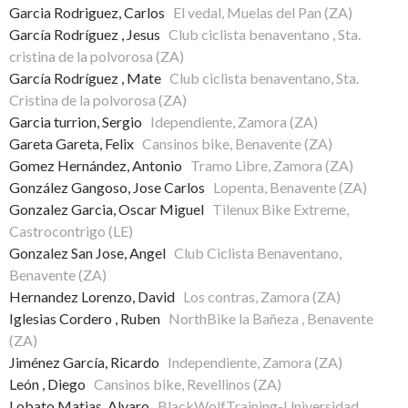
Garcia Rodriguez, Carlos
El vedal, Muelas del Pan (ZA)
García Rodríguez , Jesus
Club ciclista benaventano , Sta.
cristina de la polvorosa (ZA)
García Rodríguez , Mate
Club ciclista benaventano, Sta.
Cristina de la polvorosa (ZA)
Garcia turrion, Sergio
Idependiente, Zamora (ZA)
Gareta Gareta, Felix
Cansinos bike, Benavente (ZA)
Gomez Hernández, Antonio
Tramo Libre, Zamora (ZA)
González Gangoso, Jose Carlos
Lopenta, Benavente (ZA)
Gonzalez Garcia, Oscar Miguel
Tilenux Bike Extreme,
Castrocontrigo (LE)
Gonzalez San Jose, Angel
Club Ciclista Benaventano,
Benavente (ZA)
Hernandez Lorenzo, David
Los contras, Zamora (ZA)
Iglesias Cordero , Ruben
NorthBike la Bañeza , Benavente
(ZA)
Jiménez García, Ricardo
Independiente, Zamora (ZA)
León , Diego
Cansinos bike, Revellinos (ZA)
Lobato Matias, Alvaro
BlackWolfTraining-Universidad