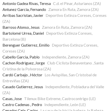
Antonio Gadea Rivas, Teresa
C.d. el Pinar, Asturianos (ZA)
Antunez Garcia, Fernando
Zamora En Ruta, Zamora (ZA)
Arribas Sacristan, Javier
Deportivo Extinza Coreses, Coreses
(ZA)
Barroso Alonso, Jesus
Zamora En Ruta, Zamora (ZA)
Bartolomé Urrea, Daniel
Deportivo Extinza Coreses,
Barcelona (B)
Berenguer Gutierrez, Emilio
Deportivo Extinza Coreses,
Coreses (ZA)
Cabello Garcia, Pablo
Independiente, Zamora (ZA)
Cachon Rodriguez, Jorge
Club Ciclista Benaventano , Santa
Cristina de la Polvorosa (ZA)
Cardó Carbajo , Héctor
Los Avispillas, San Cristobal de
Entreviñas (ZA)
Casado Gutierrez, Jesus
Independiente, Pobladura del Valle
(ZA)
Casas, Jose
Tilenux Bike Extreme, Castrocontrigo (LE)
Castro Cadenas , Pedro
Independiente, León (LE)
Cenador Cela, Carlos
La casa de la bici la bañeza, la Bañeza