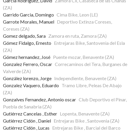
Garcia Rodriguez, David
Zamora Cx, Casaseca de las Chanas
(ZA)
Garrido Garcia, Domingo
Cima Bike, Leon (LE)
Garrote Morales, Manuel
Deportivo Extinza Coreses,
Coreses (ZA)
Gomez delgado, Sara
Zamora en ruta, Zamora (ZA)
Gómez Fidalgo, Ernesto
Entrejaras Bike, Santovenia del Esla
(ZA)
Gómez hernandez, José
Puente mozar, Benavente (ZA)
Gonzalez Ferrero, Oscar
Correcaminos del Tera, Burganes de
Valverde (ZA)
González lorenzo, Jorge
Independiente, Benavente (ZA)
Gonzalez Vaquero, Eduardo
Tramo Libre, Peleas De Abajo
(ZA)
Gonzalves Fernandez, Antonio oscar
Club Deportivo el Pinar,
Puebla de Sanabria (ZA)
Gutiérrez Cancelas , Esther
Lopenta, Benavente (ZA)
Gutiérrez Cidón , Daniel
Entrejaras Bike , Santovenia (ZA)
Gutiérrez Cidón , Lucas
Entrejaras Bike , Barcial del Barco