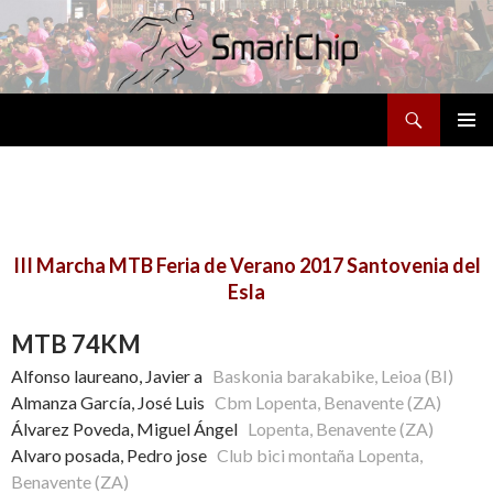
Buscar
SALTAR
MENÚ
AL
PRINCI
CONTENIDO
III Marcha MTB Feria de Verano 2017 Santovenia del
Esla
MTB 74KM
Alfonso laureano, Javier a
Baskonia barakabike, Leioa (BI)
Almanza García, José Luis
Cbm Lopenta, Benavente (ZA)
Álvarez Poveda, Miguel Ángel
Lopenta, Benavente (ZA)
Alvaro posada, Pedro jose
Club bici montaña Lopenta,
Benavente (ZA)