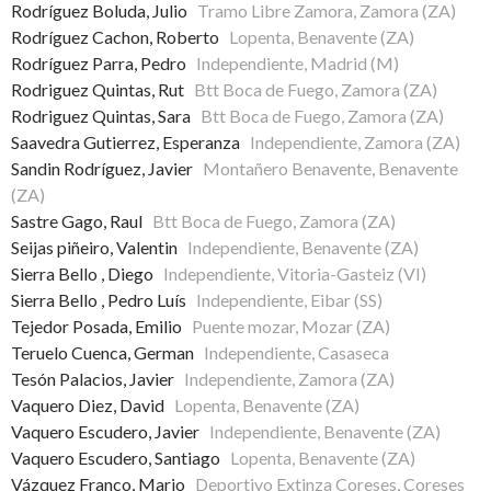
Rodríguez Boluda, Julio
Tramo Libre Zamora, Zamora (ZA)
Rodríguez Cachon, Roberto
Lopenta, Benavente (ZA)
Rodríguez Parra, Pedro
Independiente, Madrid (M)
Rodriguez Quintas, Rut
Btt Boca de Fuego, Zamora (ZA)
Rodriguez Quintas, Sara
Btt Boca de Fuego, Zamora (ZA)
Saavedra Gutierrez, Esperanza
Independiente, Zamora (ZA)
Sandin Rodríguez, Javier
Montañero Benavente, Benavente
(ZA)
Sastre Gago, Raul
Btt Boca de Fuego, Zamora (ZA)
Seijas piñeiro, Valentin
Independiente, Benavente (ZA)
Sierra Bello , Diego
Independiente, Vitoria-Gasteiz (VI)
Sierra Bello , Pedro Luís
Independiente, Eibar (SS)
Tejedor Posada, Emilio
Puente mozar, Mozar (ZA)
Teruelo Cuenca, German
Independiente, Casaseca
Tesón Palacios, Javier
Independiente, Zamora (ZA)
Vaquero Diez, David
Lopenta, Benavente (ZA)
Vaquero Escudero, Javier
Independiente, Benavente (ZA)
Vaquero Escudero, Santiago
Lopenta, Benavente (ZA)
Vázquez Franco, Mario
Deportivo Extinza Coreses, Coreses