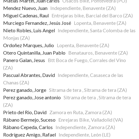
Matías Martín, Juan carlos
Osacos bike, Pontevedra (PO)
Mendez Nuevo, Juan
Independiente, Benavente (ZA)
Miguel Cadenas, Raul
Entrejaras bike, Barcial del Barco (ZA)
Murciego Fernandez, Jesús José
Lopenta, Benavente (ZA)
Nieto Robles, Luis Angel
Independiente, Santa Colomba de las
Monjas (ZA)
Ordoñez Marques, Julio
Lopenta, Benavente (ZA)
Otero Quintanilla, Juan Pablo
Benatauros, Benavente (ZA)
Panero Galan, Jesus
Btt Boca de Fuego, Corrales del Vino
(ZA)
Pascual Abrantes, David
Independiente, Casaseca de las
Chanas (ZA)
Perez ganado, Jorge
Sitrama de tera , Sitrama de tera (ZA)
Perez ganado, Jose antonio
Sitrama de tera , Sitrama de tera
(ZA)
Prieto del Rio, David
Zamora en Ruta, Zamora (ZA)
Rábano Bermejo, Suceso
Enrejaras Bike, Valladolid (VA)
Rábano Cepeda, Carlos
Independiente, Zamora (ZA)
Rodríguez Amigo, Rafael
Independiente, León (LE)