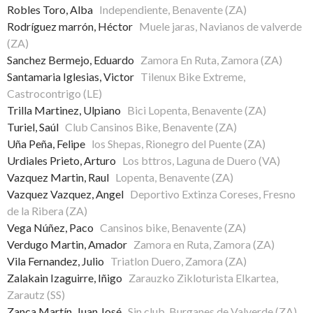
Robles Toro, Alba
Independiente, Benavente (ZA)
Rodríguez marrón, Héctor
Muele jaras, Navianos de valverde
(ZA)
Sanchez Bermejo, Eduardo
Zamora En Ruta, Zamora (ZA)
Santamaria Iglesias, Victor
Tilenux Bike Extreme,
Castrocontrigo (LE)
Trilla Martinez, Ulpiano
Bici Lopenta, Benavente (ZA)
Turiel, Saúl
Club Cansinos Bike, Benavente (ZA)
Uña Peña, Felipe
los Shepas, Rionegro del Puente (ZA)
Urdiales Prieto, Arturo
Los bttros, Laguna de Duero (VA)
Vazquez Martin, Raul
Lopenta, Benavente (ZA)
Vazquez Vazquez, Angel
Deportivo Extinza Coreses, Fresno
de la Ribera (ZA)
Vega Núñez, Paco
Cansinos bike, Benavente (ZA)
Verdugo Martin, Amador
Zamora en Ruta, Zamora (ZA)
Vila Fernandez, Julio
Triatlon Duero, Zamora (ZA)
Zalakain Izaguirre, Iñigo
Zarauzko Zikloturista Elkartea,
Zarautz (SS)
Zanca Martín, Juan José
Sin club, Burganes de Valverde (ZA)