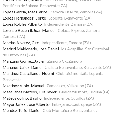
Pontificia de Salama, Benavente (ZA)
Lopez Garcia, Jose Carlos
Zamora En Ruta, Zamora (ZA)
López Hernández , Jorge
Lopenta, Benavente (ZA)
Lopez Robles, Alberto
Independiente, Zamora (ZA)
Lorenzo Becerril, Juan Manuel
Colada Express Zamora,
Zamora (ZA)
Macias Alvarez, Ciro
Independiente, Zamora (ZA)
Madrid Maldonado, Jose Daniel
los Avispillas, San Cristobal
de Entreviñas (ZA)
Manzano Gomez, Javier
Zamora Cx, Zamora
Mañanes Jañez, Daniel
Ciclista Benaventano, Benavente (ZA)
Martinez Castellanos, Noemi
Club bici montaña Lopenta,
Benavente
Martinez rubio, Manuel
Zamora cx, Villaralbo (ZA)
Matellanes Mateos, Luis Javier
Gualdetxu mbtt, Orduña (BI)
Mateos colino, Basilio
Independiente, Cubillos (ZA)
Mayor Jáñez, José Alberto
Entrejaras, Castropepe (ZA)
Mendez Torio, Daniel
Club Montañero Benaventano,