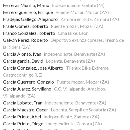
Ferreras Murillo, Mario
Independiente, Getafe (M)
Ferrero guerrero, Enrique
Puente Mozar, Mozar (ZA)
Fradejas Gallego, Alejandro
Zamora en Ruta, Zamora (ZA)
Fraile Gomez, Roberto
Puente mozar, Mozar (ZA)
Franco Gonzalez, Roberto
Cma Bike, Leon
Galván Pérez, Roberto
Deportivo extinza coreses, Fresno de
la Ribera (ZA)
Garcia Alonso, Ivan
Independiente, Benavente (ZA)
García garcia, David
Lopenta, Benavente (ZA)
Garcia Gonzalez, Jose Alberto
Tilenux Bike Extreme,
Castrocontrigo (LE)
García Guerrero, Gonzalo
Puente mozar, Mozar (ZA)
García Juárez, Serviliano
C.C. Villalpando-Amaldos,
Villalpando (ZA)
García Lobato, Fran
Independiente, Benavente (ZA)
Garcia Maestre, Oscar
Lopenta, Sampil de Sanabria (ZA)
Garcia Prieto, Abel
Independiente, Zamora (ZA)
García Prieto, Diego
Independiente, Zamora (ZA)