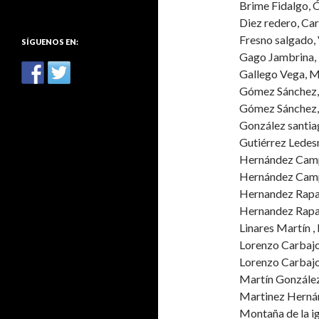
Brime Fidalgo,
:
Diez redero, Ca
Fresno salgado,
SÍGUENOS EN:
Gago Jambrina
Gallego Vega, 
Gómez Sánchez
Gómez Sánchez,
González santia
Gutiérrez Lede
Hernández Cam
Hernández Cam
Hernandez Rap
Hernandez Rapa
Linares Martín 
Lorenzo Carbaj
Lorenzo Carbaj
Martín Gonzále
Martinez Herná
Montaña de la ig