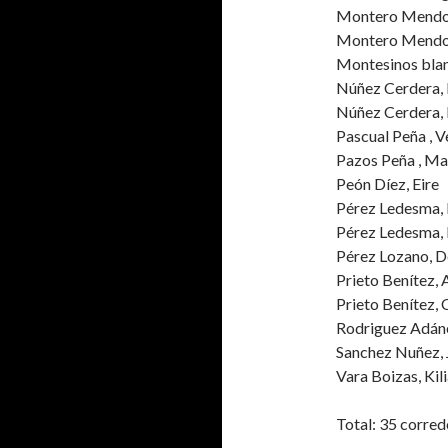
Montero Mendo
Montero Mendo
Montesinos bla
Núñez Cerdera
Núñez Cerdera
Pascual Peña , 
Pazos Peña , M
Peón Díez, Eire
Pérez Ledesma,
Pérez Ledesma,
Pérez Lozano, 
Prieto Benítez,
Prieto Benítez,
Rodriguez Adán
Sanchez Nuñez,
Vara Boizas, Ki
Total: 35 corred