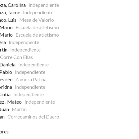
za, Carolina
Independiente
za, Jaime
Independiente
nco, Luis
Mesa de Valorio
, Mario
Escuela de atletismo
, Mario
Escuela de atletismo
Vera
Independiente
artín
Independiente
Corre Con Ellas
 Daniela
Independiente
 Pablo
Independiente
Desirée
Zamora Patina
 Aridna
Independiente
 Cintia
Independiente
ez , Mateo
Independiente
 Juan
Martin
lian
Correcaminos del Duero
ores