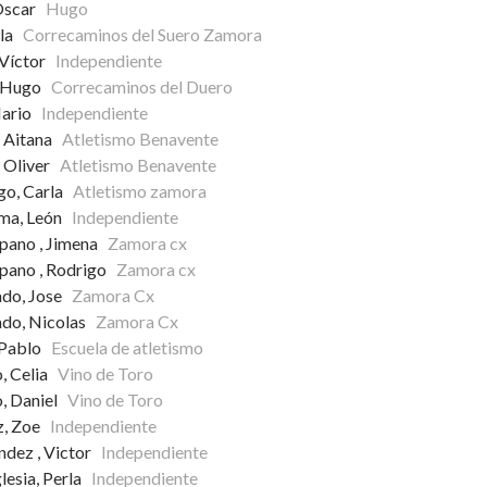
 Óscar
Hugo
rla
Correcaminos del Suero Zamora
 Víctor
Independiente
, Hugo
Correcaminos del Duero
Mario
Independiente
, Aitana
Atletismo Benavente
 Oliver
Atletismo Benavente
go, Carla
Atletismo zamora
sma, León
Independiente
pano , Jimena
Zamora cx
pano , Rodrigo
Zamora cx
ado, Jose
Zamora Cx
do, Nicolas
Zamora Cx
, Pablo
Escuela de atletismo
o, Celia
Vino de Toro
o, Daniel
Vino de Toro
z, Zoe
Independiente
ndez , Victor
Independiente
lesia, Perla
Independiente