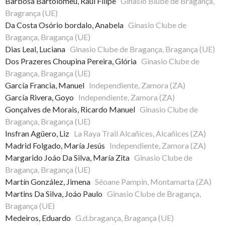
Barbosa Bartolomeu, Raúl Filipe
Ginasio Blube de Bragança,
Bragrança (UE)
Da Costa Osório bordalo, Anabela
Ginasio Clube de
Bragança, Bragança (UE)
Dias Leal, Luciana
Ginasio Clube de Bragança, Bragança (UE)
Dos Prazeres Choupina Pereira, Glória
Ginasio Clube de
Bragança, Bragança (UE)
García Francia, Manuel
Independiente, Zamora (ZA)
García Rivera, Goyo
Independiente, Zamora (ZA)
Gonçalves de Morais, Ricardo Manuel
Ginasio Clube de
Bragança, Bragança (UE)
Insfran Agüero, Liz
La Raya Trail Alcañices, Alcañices (ZA)
Madrid Folgado, María Jesús
Independiente, Zamora (ZA)
Margarido Joáo Da Silva, María Zita
Ginasio Clube de
Bragança, Bragança (UE)
Martín González, Jimena
Séoane Pampin, Montamarta (ZA)
Martins Da Silva, Joáo Paulo
Ginasio Clube de Bragança,
Bragança (UE)
Medeiros, Eduardo
G.d.bragança, Bragança (UE)