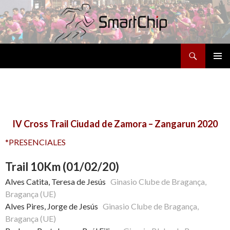
Buscar
SALTAR
MENÚ
AL
PRINCI
CONTENIDO
IV Cross Trail Ciudad de Zamora – Zangarun 2020
*PRESENCIALES
Trail 10Km (01/02/20)
Alves Catita, Teresa de Jesús
Ginasio Clube de Bragança,
Bragança (UE)
Alves Pires, Jorge de Jesús
Ginasio Clube de Bragança,
Bragança (UE)