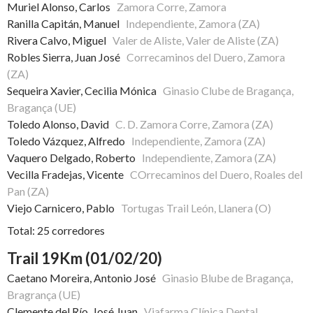
Muriel Alonso, Carlos
Zamora Corre, Zamora
Ranilla Capitán, Manuel
Independiente, Zamora (ZA)
Rivera Calvo, Miguel
Valer de Aliste, Valer de Aliste (ZA)
Robles Sierra, Juan José
Correcaminos del Duero, Zamora
(ZA)
Sequeira Xavier, Cecilia Mónica
Ginasio Clube de Bragança,
Bragança (UE)
Toledo Alonso, David
C. D. Zamora Corre, Zamora (ZA)
Toledo Vázquez, Alfredo
Independiente, Zamora (ZA)
Vaquero Delgado, Roberto
Independiente, Zamora (ZA)
Vecilla Fradejas, Vicente
COrrecaminos del Duero, Roales del
Pan (ZA)
Viejo Carnicero, Pablo
Tortugas Trail León, Llanera (O)
Total: 25 corredores
Trail 19Km (01/02/20)
Caetano Moreira, Antonio José
Ginasio Blube de Bragança,
Bragrança (UE)
Clemente del Río, José Juan
Viafarma Clínica Dental