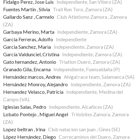
Fidalgo Perez, Jose Luis
Independiente, San Vitero (ZA)
Fuentes Martin , Silvia
Trail Run Toro, Zamora (ZA)
Gallardo Sanz , Carmelo
Club Atletismo Zamora , Zamora
(ZA)
Garbaya Merino, Marta
Independiente, Zamora (ZA)
Garcia Ferreras, Adolfo
Independiente
Garcia Sanchez, Maria
Independiente, Zamora (ZA)
García Valdunciel, Cristina
Independiente, Zamora (ZA)
Gato hernandez, Antonio
Triatlon Duero, Zamora (ZA)
Granado Gila, Encarna
Independiente, Fuensaldaña (P)
Hernández marcos, Andres
Ahigal race team, Salamanca (SA)
Hernández Monroy, Alejandro
Independiente, Zamora (ZA)
Hernandez Velasco, Patricia
Independiente, Medina del
Campo (VA)
Iglesias Salas, Pedro
Independiente, Alcañices (ZA)
Lobato Pontejo , Miguel Angel
Trilobites Zamora, Zamora
(ZA)
Lopez beltran , Irina
Club natacion san juan , Gines (SE)
López Hernández, Diego
Correcaminos del Duero, Zamora