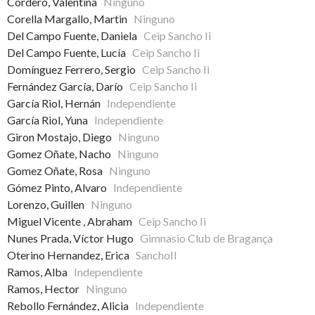
Cordero, Valentina
Ninguno
Corella Margallo, Martin
Ninguno
Del Campo Fuente, Daniela
Ceip Sancho Ii
Del Campo Fuente, Lucía
Ceip Sancho Ii
Domínguez Ferrero, Sergio
Ceip Sancho Ii
Fernández García, Darío
Ceip Sancho Ii
García Riol, Hernán
Independiente
García Riol, Yuna
Independiente
Giron Mostajo, Diego
Ninguno
Gomez Oñate, Nacho
Ninguno
Gomez Oñate, Rosa
Ninguno
Gómez Pinto, Alvaro
Independiente
Lorenzo, Guillen
Ninguno
Miguel Vicente , Abraham
Ceip Sancho Ii
Nunes Prada, Víctor Hugo
Gimnasio Club de Bragança
Oterino Hernandez, Erica
SanchoII
Ramos, Alba
Independiente
Ramos, Hector
Ninguno
Rebollo Fernández, Alicia
Independiente