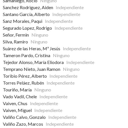
Samaniego, Rocio
Ninguno
Sanchez Rodriguez, Aiden
Independiente
Santano García, Alberto
Independiente
Sanz Morales, Paqui
Independiente
Segurado Lopez, Rodrigo
Independiente
Señor, Fermin
Ninguno
Silva, Ramiro
Ninguno
Suárez de las Heras, Mª Jesús
Independiente
Tameron Pardo, Cristina
Ninguno
Tejedor Alonso, María Eliodora
Independiente
Temprano Nieto, Juan Ramon
Ninguno
Toribio Pérez, Alberto
Independiente
Torres Peláez, Rubén
Independiente
Touriño, María
Ninguno
Vado Vadil, Chele
Independiente
Vaiven, Chus
Independiente
Vaiven, Miguel
Independiente
Valiño Calvo, Gonzalo
Independiente
Valiño Zazo, Marcos
Independiente