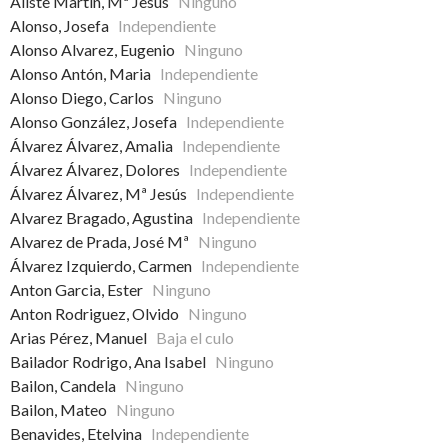
Aliste Martin, Mª Jesús
Ninguno
Alonso, Josefa
Independiente
Alonso Alvarez, Eugenio
Ninguno
Alonso Antón, Maria
Independiente
Alonso Diego, Carlos
Ninguno
Alonso González, Josefa
Independiente
Álvarez Álvarez, Amalia
Independiente
Álvarez Álvarez, Dolores
Independiente
Álvarez Álvarez, Mª Jesús
Independiente
Alvarez Bragado, Agustina
Independiente
Alvarez de Prada, José Mª
Ninguno
Álvarez Izquierdo, Carmen
Independiente
Anton Garcia, Ester
Ninguno
Anton Rodriguez, Olvido
Ninguno
Arias Pérez, Manuel
Baja el culo
Bailador Rodrigo, Ana Isabel
Ninguno
Bailon, Candela
Ninguno
Bailon, Mateo
Ninguno
Benavides, Etelvina
Independiente