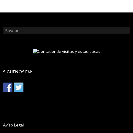
B
u
s
c
a
r
:
SÍGUENOS EN:
Aviso Legal