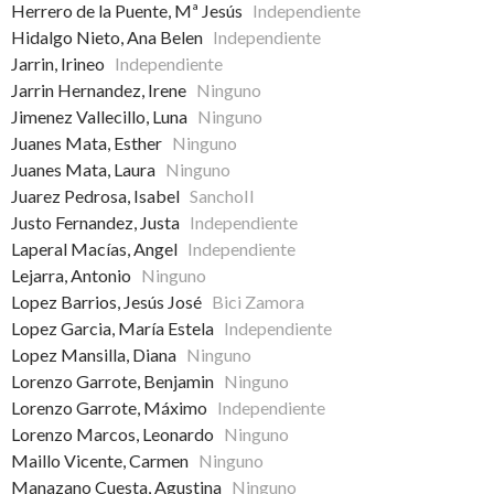
Herrero de la Puente, Mª Jesús
Independiente
Hidalgo Nieto, Ana Belen
Independiente
Jarrin, Irineo
Independiente
Jarrin Hernandez, Irene
Ninguno
Jimenez Vallecillo, Luna
Ninguno
Juanes Mata, Esther
Ninguno
Juanes Mata, Laura
Ninguno
Juarez Pedrosa, Isabel
SanchoII
Justo Fernandez, Justa
Independiente
Laperal Macías, Angel
Independiente
Lejarra, Antonio
Ninguno
Lopez Barrios, Jesús José
Bici Zamora
Lopez Garcia, María Estela
Independiente
Lopez Mansilla, Diana
Ninguno
Lorenzo Garrote, Benjamin
Ninguno
Lorenzo Garrote, Máximo
Independiente
Lorenzo Marcos, Leonardo
Ninguno
Maillo Vicente, Carmen
Ninguno
Manazano Cuesta, Agustina
Ninguno