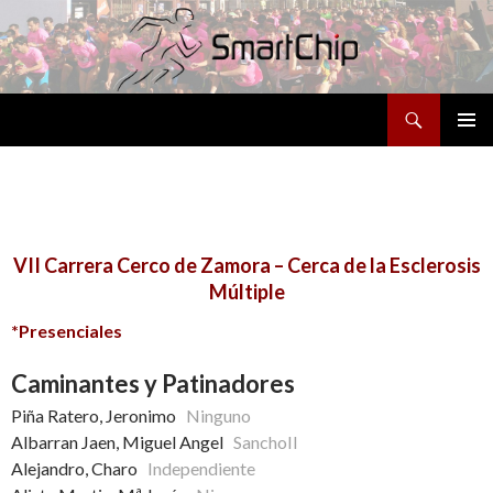
Buscar
SALTAR
MENÚ
AL
PRINCI
CONTENIDO
VII Carrera Cerco de Zamora – Cerca de la Esclerosis
Múltiple
*Presenciales
Caminantes y Patinadores
Piña Ratero, Jeronimo
Ninguno
Albarran Jaen, Miguel Angel
SanchoII
Alejandro, Charo
Independiente