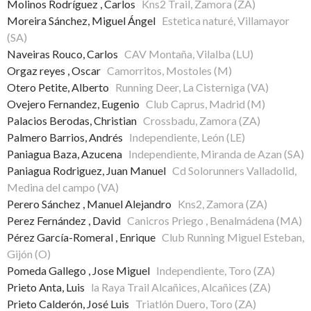
Molinos Rodríguez , Carlos
Kns2 Trail, Zamora (ZA)
Moreira Sánchez, Miguel Ángel
Estetica naturé, Villamayor
(SA)
Naveiras Rouco, Carlos
CAV Montaña, Vilalba (LU)
Orgaz reyes , Oscar
Camorritos, Mostoles (M)
Otero Petite, Alberto
Running Deer, La Cisterniga (VA)
Ovejero Fernandez, Eugenio
Club Caprus, Madrid (M)
Palacios Berodas, Christian
Crossbadu, Zamora (ZA)
Palmero Barrios, Andrés
Independiente, León (LE)
Paniagua Baza, Azucena
Independiente, Miranda de Azan (SA)
Paniagua Rodriguez, Juan Manuel
Cd Solorunners Valladolid,
Medina del campo (VA)
Perero Sánchez , Manuel Alejandro
Kns2, Zamora (ZA)
Perez Fernández , David
Canicros Priego , Benalmádena (MA)
Pérez García-Romeral , Enrique
Club Running Miguel Esteban,
Gijón (O)
Pomeda Gallego , Jose Miguel
Independiente, Toro (ZA)
Prieto Anta, Luis
la Raya Trail Alcañices, Alcañices (ZA)
Prieto Calderón, José Luis
Triatlón Duero, Toro (ZA)