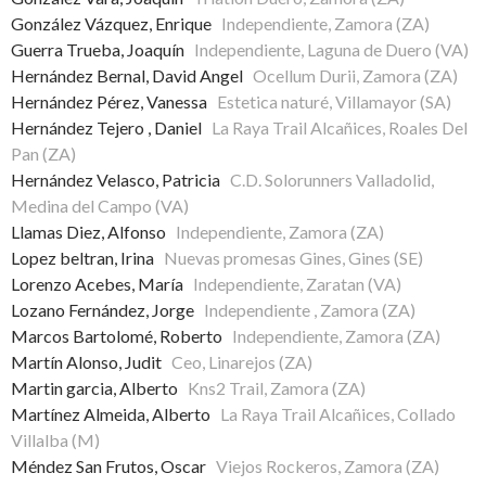
González Vázquez, Enrique
Independiente, Zamora (ZA)
Guerra Trueba, Joaquín
Independiente, Laguna de Duero (VA)
Hernández Bernal, David Angel
Ocellum Durii, Zamora (ZA)
Hernández Pérez, Vanessa
Estetica naturé, Villamayor (SA)
Hernández Tejero , Daniel
La Raya Trail Alcañices, Roales Del
Pan (ZA)
Hernández Velasco, Patricia
C.D. Solorunners Valladolid,
Medina del Campo (VA)
Llamas Diez, Alfonso
Independiente, Zamora (ZA)
Lopez beltran, Irina
Nuevas promesas Gines, Gines (SE)
Lorenzo Acebes, María
Independiente, Zaratan (VA)
Lozano Fernández, Jorge
Independiente , Zamora (ZA)
Marcos Bartolomé, Roberto
Independiente, Zamora (ZA)
Martín Alonso, Judit
Ceo, Linarejos (ZA)
Martin garcia, Alberto
Kns2 Trail, Zamora (ZA)
Martínez Almeida, Alberto
La Raya Trail Alcañices, Collado
Villalba (M)
Méndez San Frutos, Oscar
Viejos Rockeros, Zamora (ZA)