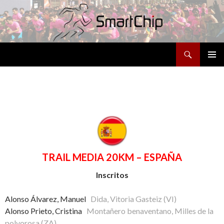
Buscar
SALTAR
MENÚ
AL
PRINCI
CONTENIDO
TRAIL MEDIA 20KM – ESPAÑA
Inscritos
Alonso Álvarez, Manuel
Dida, Vitoria Gasteiz (VI)
Alonso Prieto, Cristina
Montañero benaventano, Milles de la
polvorosa (ZA)