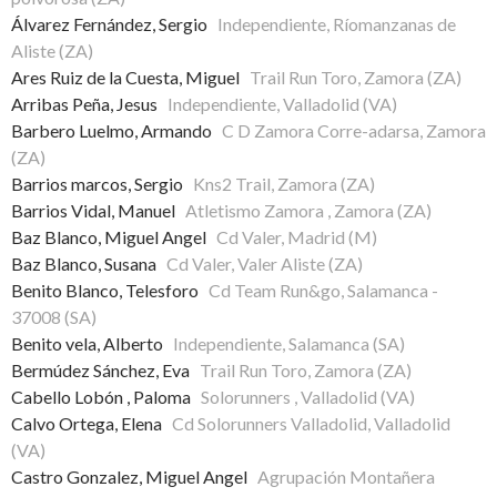
Álvarez Fernández, Sergio
Independiente, Ríomanzanas de
Aliste (ZA)
Ares Ruiz de la Cuesta, Miguel
Trail Run Toro, Zamora (ZA)
Arribas Peña, Jesus
Independiente, Valladolid (VA)
Barbero Luelmo, Armando
C D Zamora Corre-adarsa, Zamora
(ZA)
Barrios marcos, Sergio
Kns2 Trail, Zamora (ZA)
Barrios Vidal, Manuel
Atletismo Zamora , Zamora (ZA)
Baz Blanco, Miguel Angel
Cd Valer, Madrid (M)
Baz Blanco, Susana
Cd Valer, Valer Aliste (ZA)
Benito Blanco, Telesforo
Cd Team Run&go, Salamanca -
37008 (SA)
Benito vela, Alberto
Independiente, Salamanca (SA)
Bermúdez Sánchez, Eva
Trail Run Toro, Zamora (ZA)
Cabello Lobón , Paloma
Solorunners , Valladolid (VA)
Calvo Ortega, Elena
Cd Solorunners Valladolid, Valladolid
(VA)
Castro Gonzalez, Miguel Angel
Agrupación Montañera