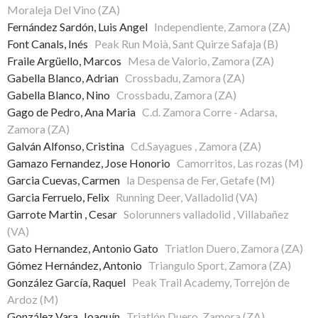
Moraleja Del Vino (ZA)
Fernández Sardón, Luis Angel
Independiente, Zamora (ZA)
Font Canals, Inés
Peak Run Moià, Sant Quirze Safaja (B)
Fraile Argüello, Marcos
Mesa de Valorio, Zamora (ZA)
Gabella Blanco, Adrian
Crossbadu, Zamora (ZA)
Gabella Blanco, Nino
Crossbadu, Zamora (ZA)
Gago de Pedro, Ana Maria
C.d. Zamora Corre - Adarsa,
Zamora (ZA)
Galván Alfonso, Cristina
Cd.Sayagues , Zamora (ZA)
Gamazo Fernandez, Jose Honorio
Camorritos, Las rozas (M)
Garcia Cuevas, Carmen
la Despensa de Fer, Getafe (M)
Garcia Ferruelo, Felix
Running Deer, Valladolid (VA)
Garrote Martin , Cesar
Solorunners valladolid , Villabañez
(VA)
Gato Hernandez, Antonio Gato
Triatlon Duero, Zamora (ZA)
Gómez Hernández, Antonio
Triangulo Sport, Zamora (ZA)
González García, Raquel
Peak Trail Academy, Torrejón de
Ardoz (M)
González Vara, Joaquín
Triatlón Duero, Zamora (ZA)