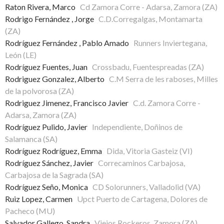
Raton Rivera, Marco
Cd Zamora Corre - Adarsa, Zamora (ZA)
Rodrigo Fernández , Jorge
C.D.Corregalgas, Montamarta
(ZA)
Rodríguez Fernández , Pablo Amado
Runners Inviertegana,
León (LE)
Rodríguez Fuentes, Juan
Crossbadu, Fuentespreadas (ZA)
Rodriguez Gonzalez, Alberto
C.M Serra de les raboses, Milles
de la polvorosa (ZA)
Rodriguez Jimenez, Francisco Javier
C.d. Zamora Corre -
Adarsa, Zamora (ZA)
Rodríguez Pulido, Javier
Independiente, Doñinos de
Salamanca (SA)
Rodríguez Rodríguez, Emma
Dida, Vitoria Gasteiz (VI)
Rodríguez Sánchez, Javier
Correcaminos Carbajosa,
Carbajosa de la Sagrada (SA)
Rodríguez Seño, Monica
CD Solorunners, Valladolid (VA)
Ruiz Lopez, Carmen
Upct Puerto de Cartagena, Dolores de
Pacheco (MU)
Salvador Gallego, Sandra
Viejos Rockeros, Zamora (ZA)