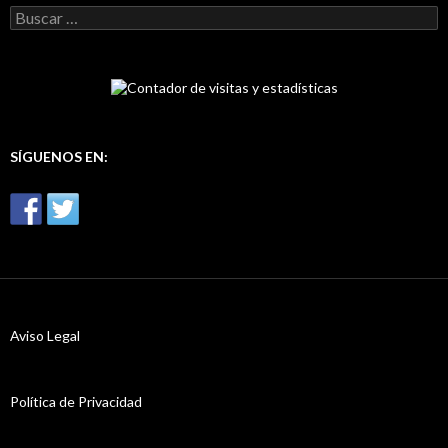
B
u
s
c
a
r
:
SÍGUENOS EN:
Aviso Legal
Política de Privacidad