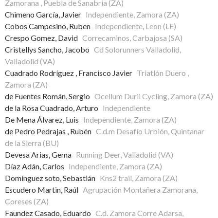
Zamorana , Puebla de Sanabria (ZA)
Chimeno García, Javier
Independiente, Zamora (ZA)
Cobos Campesino, Ruben
Independiente, Leon (LE)
Crespo Gomez, David
Correcaminos, Carbajosa (SA)
Cristellys Sancho, Jacobo
Cd Solorunners Valladolid,
Valladolid (VA)
Cuadrado Rodríguez , Francisco Javier
Triatlón Duero ,
Zamora (ZA)
de Fuentes Román, Sergio
Ocellum Durii Cycling, Zamora (ZA)
de la Rosa Cuadrado, Arturo
Independiente
De Mena Álvarez, Luis
Independiente, Zamora (ZA)
de Pedro Pedrajas , Rubén
C.d.m Desafío Urbión, Quintanar
de la Sierra (BU)
Devesa Arias, Gema
Running Deer, Valladolid (VA)
Díaz Adán, Carlos
Independiente, Zamora (ZA)
Domínguez soto, Sebastián
Kns2 trail, Zamora (ZA)
Escudero Martin, Raúl
Agrupación Montañera Zamorana,
Coreses (ZA)
Faundez Casado, Eduardo
C.d. Zamora Corre Adarsa,