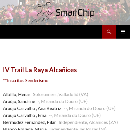
Buscar
SALTAR
MENÚ
AL
PRINCI
CONTENIDO
IV Trail La Raya Alcañices
**Inscritos Senderismo
Albillo, Henar
Solorunners, Valladolid (VA)
Araújo, Sandrine
-, Miranda do Douro (UE)
Araújo Carvalho , Ana Beatriz
--, Miranda do Douro (UE)
Araújo Carvalho , Ema
--, Miranda do Douro (UE)
Bermúdez Fernández, Pilar
Independiente, Alcañices (ZA)
Blanco Poveda, Maria
Independiente, las Rozas (M)