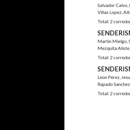
Salvador Calvo
Viñas Lopez, Ai
Total: 2 corredo
SENDERI
Martin Mielgo,
Mezquita Aliste
Total: 2 corredo
SENDERIS
Leon Perez, Je
Rapado Sanchez
Total: 2 corredo