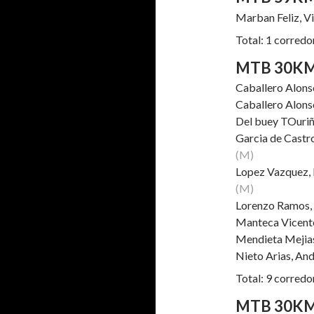
Marban Feliz, 
Total: 1 corredo
MTB 30K
Caballero Alon
Caballero Alon
Del buey TOuri
Garcia de Castr
(M)
Lopez Vazquez, 
(M)
Lorenzo Ramos,
Manteca Vicent
Mendieta Mejia
Nieto Arias, A
Total: 9 corredo
MTB 30KM