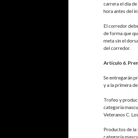
carrera el día d
hora antes del in
El corredor deber
de forma que que
meta sin el dorsa
del corredor.
Artículo 6.
Pre
Se entregarán pr
y a la primera de
Trofeo y product
categoría mascul
Veteranos C. Lo
Productos de la 
categoría mascul