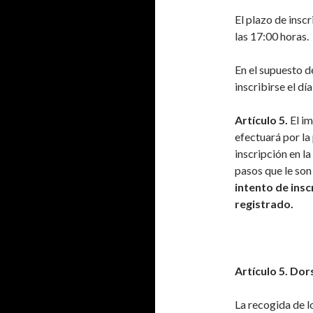
El plazo de insc
las 17:00 horas.
En el supuesto d
inscribirse el dí
Artículo 5.
El im
efectuará por la
inscripción en l
pasos que le son
intento de insc
registrado.
Artículo 5. Dor
La recogida de lo