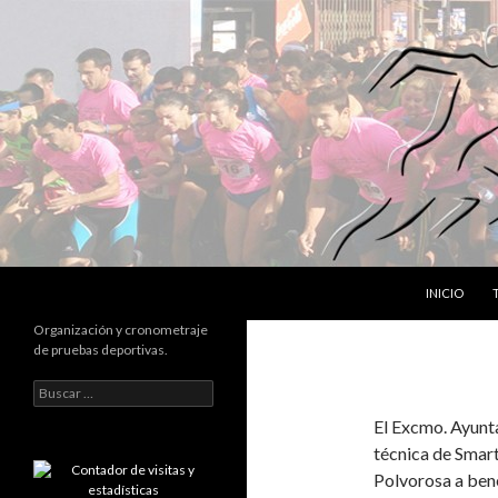
SALTAR AL 
Buscar
INICIO
Organización y cronometraje
de pruebas deportivas.
B
u
El Excmo. Ayunta
s
c
técnica de Smart
a
Polvorosa a bene
r