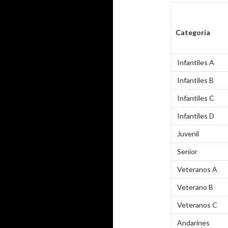
Categoría
Infantiles A
Infantiles B
Infantiles C
Infantiles D
Juvenil
Senior
Veteranos A
Veterano B
Veteranos C
Andarines