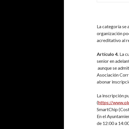
La categoría se 
organización po
acreditativo al 
Artículo 4.
La cu
senior en adelan
aunque se admite
Asociación Corr
abonar inscripció
La inscripción p
(
https://www.ol
SmartChip (Costa
En el Ayuntamien
de 12:00 a 14:00