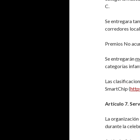
C.
Se entregara tam
corredores local
Premios No acu
Se entregarán
m
categorías infan
Las clasificacio
SmartChip (
http
Artículo 7.
Serv
La organización 
durante la celeb