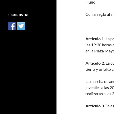
Hugo.
:
Con arreglo al s
SÍGUENOS EN:
Artículo 1.
La pr
las 19:30 horas 
en la Plaza Mayo
Artículo 2.
La co
tierra y asfalto
La marcha de anda
juveniles a las 2
realizarán a las 
Artículo 3.
Se es