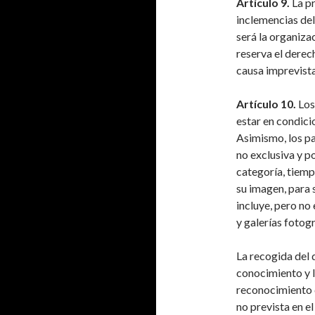
Artículo 9.
La pr
inclemencias de
será la organiza
reserva el derec
causa imprevista
Artículo 10.
Los
estar en condici
Asimismo, los pa
no exclusiva y p
categoría, tiemp
su imagen, para 
incluye, pero no 
y galerías fotogr
La recogida del d
conocimiento y l
reconocimiento d
no prevista en e