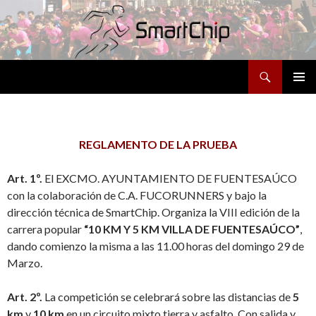
Buscar
SALTAR
MENÚ
AL
PRINCI
CONTENIDO
REGLAMENTO DE LA PRUEBA
Art. 1º.
El EXCMO. AYUNTAMIENTO DE FUENTESAÚCO
con la colaboración de C.A. FUCORUNNERS y bajo la
dirección técnica de SmartChip. Organiza la VIII edición de la
carrera popular
“10 KM Y 5 KM VILLA
DE FUENTESAÚCO”
,
dando comienzo la misma a las 11.00 horas del domingo 29 de
Marzo.
Art. 2º.
La competición se celebrará sobre las distancias de
5
km
y
10 km
en un circuito mixto tierra y asfalto. Con salida y