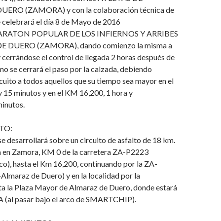
ERO (ZAMORA) y con la colaboración técnica de
elebrará el día 8 de Mayo de 2016
MARATON POPULAR DE LOS INFIERNOS Y ARRIBES
 DUERO (ZAMORA), dando comienzo la misma a
y cerrándose el control de llegada 2 horas después de
smo se cerrará el paso por la calzada, debiendo
cuito a todos aquellos que su tiempo sea mayor en el
 15 minutos y en el KM 16,200, 1 hora y
minutos.
TO:
e desarrollará sobre un circuito de asfalto de 18 km.
da en Zamora, KM 0 de la carretera ZA-P2223
o), hasta el Km 16,200, continuando por la ZA-
lmaraz de Duero) y en la localidad por la
ta la Plaza Mayor de Almaraz de Duero, donde estará
 (al pasar bajo el arco de SMARTCHIP).