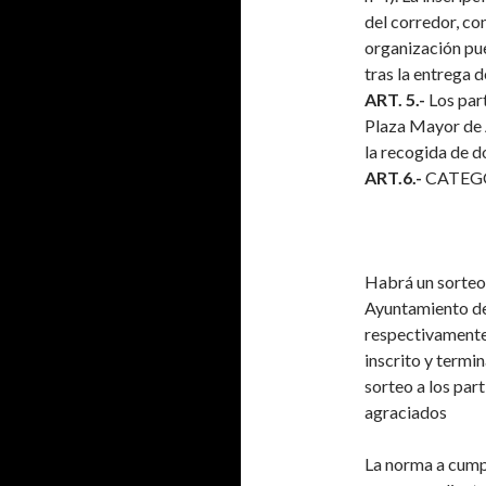
del corredor, co
organización pue
tras la entrega d
ART. 5.-
Los part
Plaza Mayor de A
la recogida de d
ART.6.-
CATEGO
Habrá un sorteo 
Ayuntamiento de
respectivamente,
inscrito y termi
sorteo a los par
agraciados
La norma a cumpl