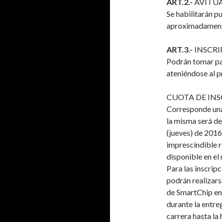
ART.2.-
AVITU
Se habilitarán p
aproximadamente
ART.3.-
INSCRI
Podrán tomar par
ateniéndose al 
CUOTA DE INS
Corresponde una 
la misma será de
(jueves) de 2016 
imprescindible r
disponible en el
Para las inscrip
podrán realizars
de SmartChip en 
durante la entreg
carrera hasta la 