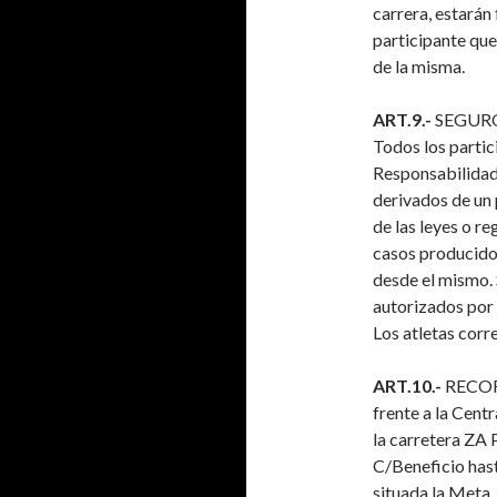
carrera, estarán 
participante que
de la misma.
ART.9.-
SEGUR
Todos los partic
Responsabilidad 
derivados de un
de las leyes o r
casos producidos
desde el mismo. 
autorizados por 
Los atletas corre
ART.10.-
RECORR
frente a la Cent
la carretera ZA 
C/Beneficio has
situada la Meta