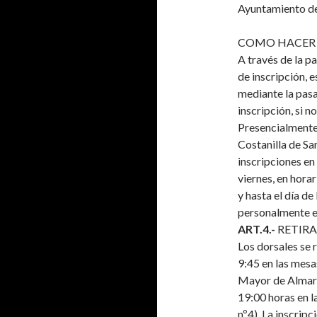
Ayuntamiento de
COMO HACER 
A través de la p
de inscripción, e
mediante la pasa
inscripción, si no
Presencialmente
Costanilla de Sa
inscripciones en
viernes, en hora
y hasta el día d
personalmente e
ART.4.-
RETIRA
Los dorsales se 
9:45 en las mesa
Mayor de Almara
19:00 horas en l
nº4). La inscripc