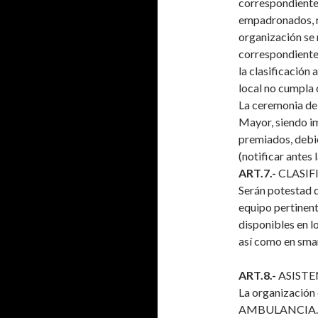
correspondientes
empadronados, n
organización se 
correspondiente
la clasificación
local no cumpla 
La ceremonia de
Mayor, siendo im
premiados, debie
(notificar ant
ART.7.-
CLASIF
Serán potestad 
equipo pertinent
disponibles en l
así como en sma
ART.8.-
ASISTE
La organizació
AMBULANCIA. Tan