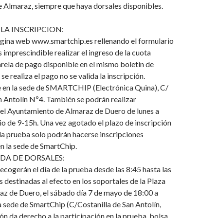
 Almaraz, siempre que haya dorsales disponibles.
LA INSCRIPCION:
agina web www.smartchip.es rellenando el formulario
s imprescindible realizar el ingreso de la cuota
rela de pago disponible en el mismo boletín de
 se realiza el pago no se valida la inscripción.
 en la sede de SMARTCHIP (Electrónica Quina), C/
n Antolín Nº4. También se podrán realizar
 el Ayuntamiento de Almaraz de Duero de lunes a
rio de 9-15h. Una vez agotado el plazo de inscripción
e la prueba solo podrán hacerse inscripciones
n la sede de SmartChip.
DA DE DORSALES:
recogerán el día de la prueba desde las 8:45 hasta las
s destinadas al efecto en los soportales de la Plaza
z de Duero, el sábado día 7 de mayo de 18:00 a
a sede de SmartChip (C/Costanilla de San Antolín,
ión da derecho a la participación en la prueba, bolsa