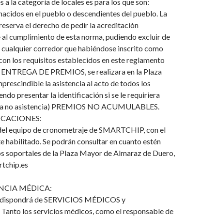
 a la categoría de locales es para los que son:
acidos en el pueblo o descendientes del pueblo. La
reserva el derecho de pedir la acreditación
 al cumplimiento de esta norma, pudiendo excluir de
 a cualquier corredor que habiéndose inscrito como
con los requisitos establecidos en este reglamento
 ENTREGA DE PREMIOS, se realizara en la Plaza
prescindible la asistencia al acto de todos los
ndo presentar la identificación si se le requiriera
es la no asistencia) PREMIOS NO ACUMULABLES.
ICACIONES:
del equipo de cronometraje de SMARTCHIP, con el
e habilitado. Se podrán consultar en cuanto estén
os soportales de la Plaza Mayor de Almaraz de Duero,
rtchip.es
NCIA MÉDICA:
n dispondrá de SERVICIOS MÉDICOS y
to los servicios médicos, como el responsable de