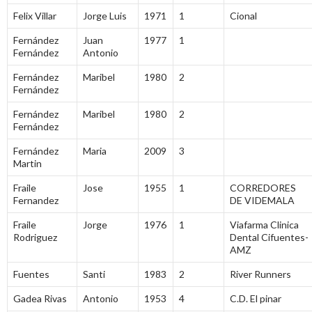
Felix Villar
Jorge Luis
1971
1
Cional
Fernández
Juan
1977
1
Fernández
Antonio
Fernández
Maribel
1980
2
Fernández
Fernández
Maribel
1980
2
Fernández
Fernández
Maria
2009
3
Martin
Fraile
Jose
1955
1
CORREDORES
Fernandez
DE VIDEMALA
Fraile
Jorge
1976
1
Viafarma Clinica
Rodriguez
Dental Cifuentes-
AMZ
Fuentes
Santi
1983
2
River Runners
Gadea Rivas
Antonio
1953
4
C.D. El pinar