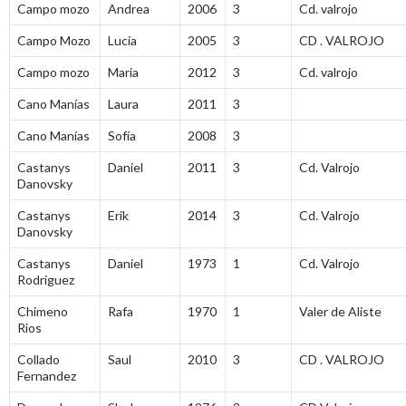
Campo mozo
Andrea
2006
3
Cd. valrojo
Campo Mozo
Lucia
2005
3
CD . VALROJO
Campo mozo
Maria
2012
3
Cd. valrojo
Cano Manías
Laura
2011
3
Cano Manías
Sofía
2008
3
Castanys
Daniel
2011
3
Cd. Valrojo
Danovsky
Castanys
Erik
2014
3
Cd. Valrojo
Danovsky
Castanys
Daniel
1973
1
Cd. Valrojo
Rodriguez
Chimeno
Rafa
1970
1
Valer de Aliste
Rios
Collado
Saul
2010
3
CD . VALROJO
Fernandez