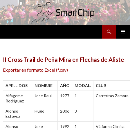
Buscar
SALTAR
MENÚ
AL
PRINCI
CONTENIDO
II Cross Trail de Peña Mira en Flechas de Aliste
Exportar en formato Excel (*.csv)
APELLIDOS
NOMBRE
AÑO
MODAL.
CLUB
Alfageme
Jose Raul
1977
1
Carreritas Zamora
Rodriguez
Alonso
Hugo
2006
3
Estevez
Alonso
Jose
1992
1
Viafarma Clinica