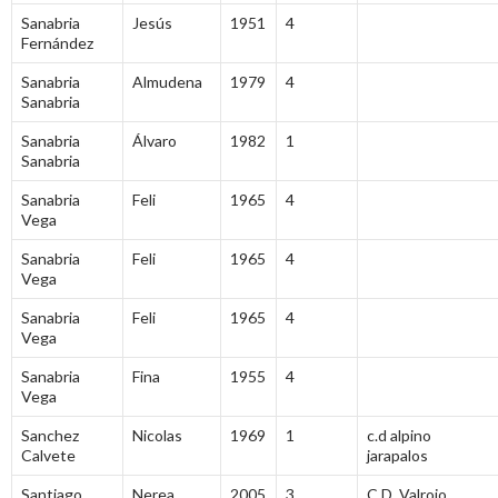
Sanabria
Jesús
1951
4
Fernández
Sanabria
Almudena
1979
4
Sanabria
Sanabria
Álvaro
1982
1
Sanabria
Sanabria
Feli
1965
4
Vega
Sanabria
Feli
1965
4
Vega
Sanabria
Feli
1965
4
Vega
Sanabria
Fina
1955
4
Vega
Sanchez
Nicolas
1969
1
c.d alpino
Calvete
jarapalos
Santiago
Nerea
2005
3
C.D. Valrojo