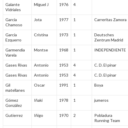
Galante
Miguel J
1976
4
Vidriales
Garcia
Jota
1977
1
Carreritas Zamora
Chamoso
García
Cristina
1973
1
Deutsches
Ezquerro
Zentrum Madrid
Garmendia
Montse
1968
1
INDEPENDIENTE
Varela
Gases Rivas
Antonio
1953
4
C. D. El pinar
Gases Rivas
Antonio
1953
4
C. D. El pinar
Gil
Oscar
1991
1
Boya
matellanes
Gómez
Iñaki
1978
1
jumeros
González
Gutierrez
Iñigo
1970
2
Pobladura
Running Team