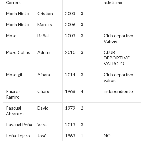
Carrera
atletismo
Morla Nieto
Cristian
2003
3
Morla Nieto
Marcos
2006
3
Mozo
Beñat
2003
3
Club deportivo
Valrojo
Mozo Cubas
Adrián
2010
3
CLUB
DEPORTIVO
VALROJO
Mozo gil
Ainara
2014
3
Club deportivo
valrojo
Pajares
Charo
1968
4
independiente
Ramiro
Pascual
David
1979
2
Abrantes
Pascual Peña
Vera
2013
3
Peña Tejero
José
1963
1
NO