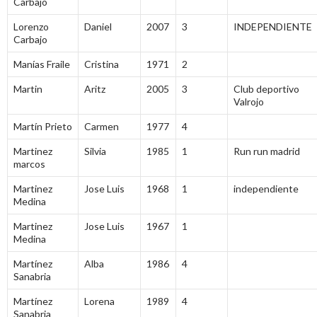
Carbajo
Lorenzo
Daniel
2007
3
INDEPENDIENTE
Carbajo
Manías Fraile
Cristina
1971
2
Martin
Aritz
2005
3
Club deportivo
Valrojo
Martín Prieto
Carmen
1977
4
Martinez
Silvia
1985
1
Run run madrid
marcos
Martinez
Jose Luis
1968
1
independiente
Medina
Martinez
Jose Luis
1967
1
Medina
Martínez
Alba
1986
4
Sanabria
Martínez
Lorena
1989
4
Sanabria