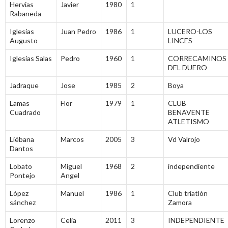
Hervias
Javier
1980
1
Rabaneda
Iglesias
Juan Pedro
1986
1
LUCERO-LOS
Augusto
LINCES
Iglesias Salas
Pedro
1960
1
CORRECAMINOS
DEL DUERO
Jadraque
Jose
1985
2
Boya
Lamas
Flor
1979
1
CLUB
Cuadrado
BENAVENTE
ATLETISMO
Liébana
Marcos
2005
3
Vd Valrojo
Dantos
Lobato
Miguel
1968
2
independiente
Pontejo
Angel
López
Manuel
1986
1
Club triatlón
sánchez
Zamora
Lorenzo
Celia
2011
3
INDEPENDIENTE