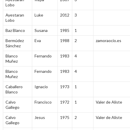
Lobo
Ayestaran
Luke
2012
3
Lobo
Baz Blanco
Susana
1985
1
Bermúdez
Eva
1988
2
zamoraocio.es
Sánchez
Blanco
Fernando
1983
4
Muñez
Blanco
Fernando
1983
4
Muñez
Caballero
Ignacio
1973
1
Blanco
Calvo
Francisco
1972
1
Valer de Aliste
Gallego
Calvo
Jesus
1975
2
Valer de Aliste
Gallego