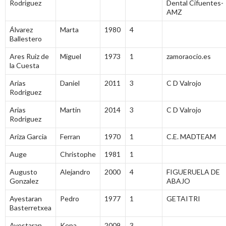
Rodriguez
Dental Cifuentes-
AMZ
Álvarez
Marta
1980
4
Ballestero
Ares Ruiz de
Miguel
1973
1
zamoraocio.es
la Cuesta
Arias
Daniel
2011
3
C D Valrojo
Rodriguez
Arias
Martin
2014
3
C D Valrojo
Rodriguez
Ariza Garcia
Ferran
1970
1
C.E. MADTEAM
Auge
Christophe
1981
1
Augusto
Alejandro
2000
4
FIGUERUELA DE
Gonzalez
ABAJO
Ayestaran
Pedro
1977
1
GETAITRI
Basterretxea
Ayestaran
Kepa
2009
3