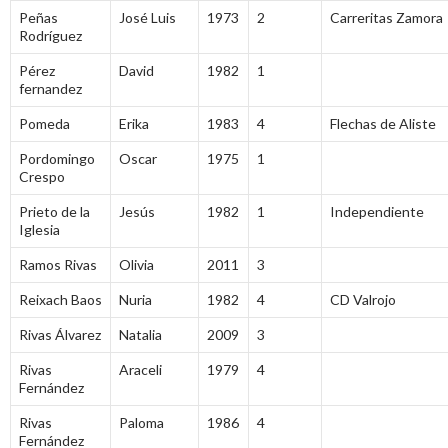
Peñas
José Luis
1973
2
Carreritas Zamora
Rodríguez
Pérez
David
1982
1
fernandez
Pomeda
Erika
1983
4
Flechas de Aliste
Pordomingo
Oscar
1975
1
Crespo
Prieto de la
Jesús
1982
1
Independiente
Iglesia
Ramos Rivas
Olivia
2011
3
Reixach Baos
Nuria
1982
4
CD Valrojo
Rivas Álvarez
Natalia
2009
3
Rivas
Araceli
1979
4
Fernández
Rivas
Paloma
1986
4
Fernández