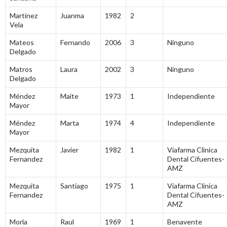
Martínez
Juanma
1982
2
Vela
Mateos
Fernando
2006
3
Ninguno
Delgado
Matros
Laura
2002
3
Ninguno
Delgado
Méndez
Maite
1973
1
Independiente
Mayor
Méndez
Marta
1974
4
Independiente
Mayor
Mezquita
Javier
1982
1
Viafarma Clinica
Fernandez
Dental Cifuentes-
AMZ
Mezquita
Santiago
1975
1
Viafarma Clinica
Fernandez
Dental Cifuentes-
AMZ
Morla
Raul
1969
1
Benavente