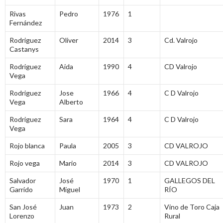
Rivas
Pedro
1976
1
Fernández
Rodriguez
Oliver
2014
3
Cd. Valrojo
Castanys
Rodriguez
Aida
1990
4
CD Valrojo
Vega
Rodriguez
Jose
1966
4
C D Valrojo
Vega
Alberto
Rodriguez
Sara
1964
4
C D Valrojo
Vega
Rojo blanca
Paula
2005
3
CD VALROJO
Rojo vega
Mario
2014
3
CD VALROJO
Salvador
José
1970
1
GALLEGOS DEL
Garrido
Miguel
RÍO
San José
Juan
1973
2
Vino de Toro Caja
Lorenzo
Rural