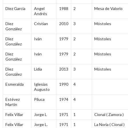
Diez Garcia
Angel
1988
2
Mesa de Valorio
Andrés
Díez
Cristian
2010
3
Móstoles
González
Díez
Iván
1979
2
Móstoles
González
Díez
Iván
1979
2
Móstoles
González
Díez
Lidia
2013
3
Móstoles
González
Esmeralda
Iglesias
1990
4
Augusto
Estévez
Piluca
1974
4
Martin
Felix Villar
Jorge L
1971
1
Cional ( Zamora )
Felix Villar
Jorge L.
1971
1
La Noria ( Cional )