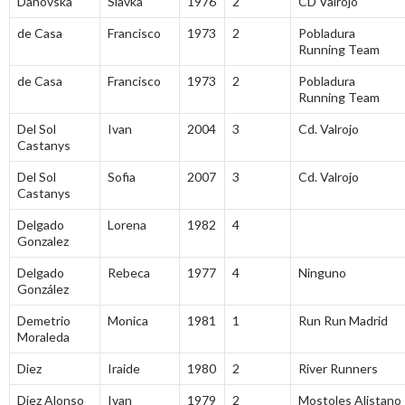
Danovska
Slavka
1976
2
CD Valrojo
de Casa
Francisco
1973
2
Pobladura
Running Team
de Casa
Francisco
1973
2
Pobladura
Running Team
Del Sol
Ivan
2004
3
Cd. Valrojo
Castanys
Del Sol
Sofia
2007
3
Cd. Valrojo
Castanys
Delgado
Lorena
1982
4
Gonzalez
Delgado
Rebeca
1977
4
Ninguno
González
Demetrio
Monica
1981
1
Run Run Madrid
Moraleda
Diez
Iraide
1980
2
River Runners
Diez Alonso
Ivan
1979
2
Mostoles Alistano