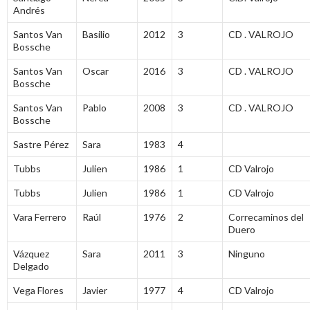
Andrés
Santos Van
Basilio
2012
3
CD . VALROJO
Bossche
Santos Van
Oscar
2016
3
CD . VALROJO
Bossche
Santos Van
Pablo
2008
3
CD . VALROJO
Bossche
Sastre Pérez
Sara
1983
4
Tubbs
Julien
1986
1
CD Valrojo
Tubbs
Julien
1986
1
CD Valrojo
Vara Ferrero
Raúl
1976
2
Correcaminos del
Duero
Vázquez
Sara
2011
3
Ninguno
Delgado
Vega Flores
Javier
1977
4
CD Valrojo