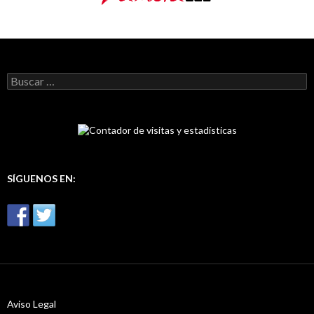
B
u
s
c
a
r
:
SÍGUENOS EN:
Aviso Legal