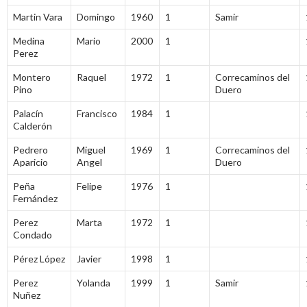
Martin Vara
Domingo
1960
1
Samir
Medina
Mario
2000
1
Perez
Montero
Raquel
1972
1
Correcaminos del
Pino
Duero
Palacín
Francisco
1984
1
Calderón
Pedrero
Miguel
1969
1
Correcaminos del
Aparicio
Angel
Duero
Peña
Felipe
1976
1
Fernández
Perez
Marta
1972
1
Condado
Pérez López
Javier
1998
1
Perez
Yolanda
1999
1
Samir
Nuñez