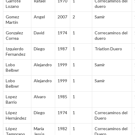
Garrote
Rafael
1970
1
Correcaminos del
Lozano
duero
Gomez
Angel
2007
2
Samir
Martin
Gonzalez
David
1974
1
Correcaminos del
Correa
duero
Izquierdo
Diego
1987
1
Triatlon Duero
Fernandez
Lobo
Alejandro
1999
1
Samir
Belbwr
Lobo
Alejandro
1999
1
Samir
Belbwr
Lopez
Alvaro
1985
1
Barrio
López
Diego
1974
1
Correcaminos del
Hernández
Duero
López
María
1982
1
Correcaminos del
Temprano
Jesús
Duero