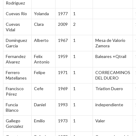
Rodriguez
Cuevas Río
Yolanda
1977
1
Cuevas
Clara
2009
2
Vidal
Domínguez
Alberto
1967
1
Mesa de Valorio
García
Zamora
Fernandez
Felix
1959
1
Baleares +Qtrail
Alvarez
Antonio
Ferrero
Felipe
1971
1
CORRECAMINOS
Matellanes
DEL DUERO
Francisco
Cefe
1969
1
Triatlon Duero
Pérez
Funcia
Daniel
1993
1
independiente
Blanco
Gallego
Emilio
1973
1
Valer
Gonzalez