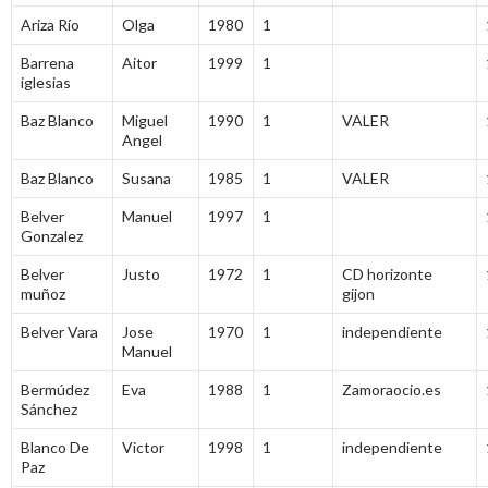
Ariza Río
Olga
1980
1
Barrena
Aitor
1999
1
iglesias
Baz Blanco
Miguel
1990
1
VALER
Angel
Baz Blanco
Susana
1985
1
VALER
Belver
Manuel
1997
1
Gonzalez
Belver
Justo
1972
1
CD horizonte
muñoz
gijon
Belver Vara
Jose
1970
1
independiente
Manuel
Bermúdez
Eva
1988
1
Zamoraocio.es
Sánchez
Blanco De
Victor
1998
1
independiente
Paz