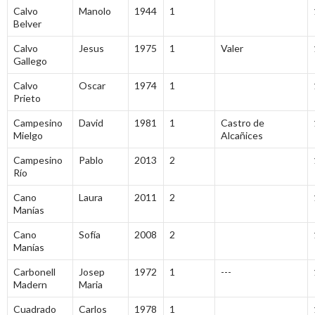
Calvo
Manolo
1944
1
Belver
Calvo
Jesus
1975
1
Valer
Gallego
Calvo
Oscar
1974
1
Prieto
Campesino
David
1981
1
Castro de
Mielgo
Alcañices
Campesino
Pablo
2013
2
Río
Cano
Laura
2011
2
Manías
Cano
Sofía
2008
2
Manías
Carbonell
Josep
1972
1
---
Madern
Maria
Cuadrado
Carlos
1978
1