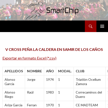
Buscar
SALTAR
MENÚ
AL
PRINCI
CONTENIDO
V CROSS PEÑA LA CALDERA EN SAMIR DE LOS CAÑOS
Exportar en formato Excel (*.csv)
APELLIDOS
NOMBRE
AÑO
MODAL.
CLUB
Alonso
Jorge
1974
1
Triatlón Ocellum
García
Zamora
Alonso
Raúl
1983
1
Correcaminos del
Riego
Duero
Ariza Garcia
Ferran
1970
1
CE MADTEAM