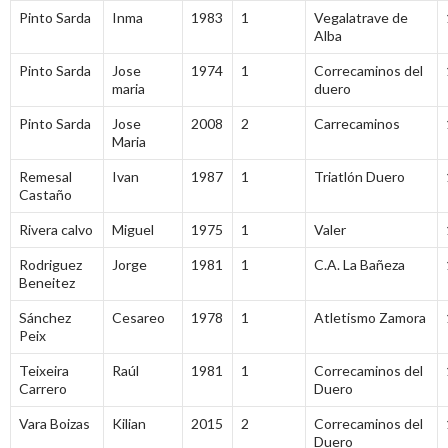
Pinto Sarda
Inma
1983
1
Vegalatrave de
Alba
Pinto Sarda
Jose
1974
1
Correcaminos del
maria
duero
Pinto Sarda
Jose
2008
2
Carrecaminos
Maria
Remesal
Ivan
1987
1
Triatlón Duero
Castaño
Rivera calvo
Miguel
1975
1
Valer
Rodriguez
Jorge
1981
1
C.A. La Bañeza
Beneitez
Sánchez
Cesareo
1978
1
Atletismo Zamora
Peix
Teixeira
Raúl
1981
1
Correcaminos del
Carrero
Duero
Vara Boizas
Kilian
2015
2
Correcaminos del
Duero