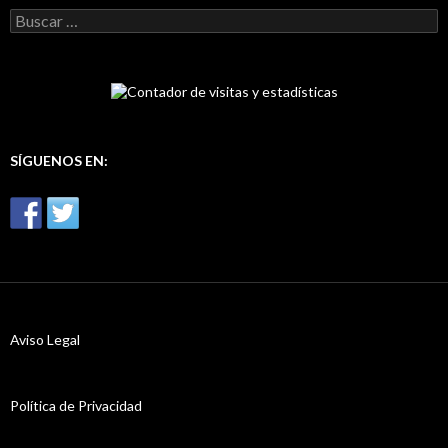
B
u
s
c
a
r
:
SÍGUENOS EN:
Aviso Legal
Política de Privacidad