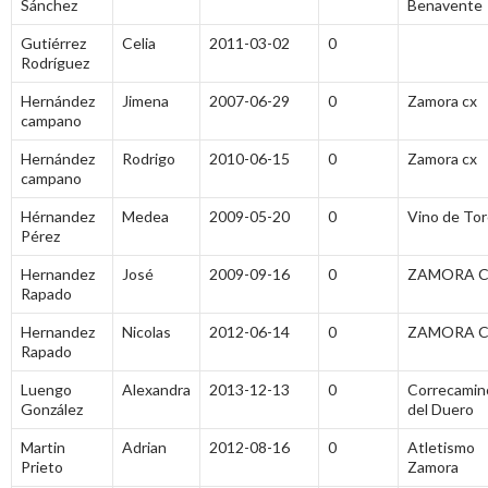
Sánchez
Benavente
Gutiérrez
Celia
2011-03-02
0
Rodríguez
Hernández
Jimena
2007-06-29
0
Zamora cx
campano
Hernández
Rodrigo
2010-06-15
0
Zamora cx
campano
Hérnandez
Medea
2009-05-20
0
Vino de To
Pérez
Hernandez
José
2009-09-16
0
ZAMORA 
Rapado
Hernandez
Nicolas
2012-06-14
0
ZAMORA 
Rapado
Luengo
Alexandra
2013-12-13
0
Correcamin
González
del Duero
Martin
Adrian
2012-08-16
0
Atletismo
Prieto
Zamora