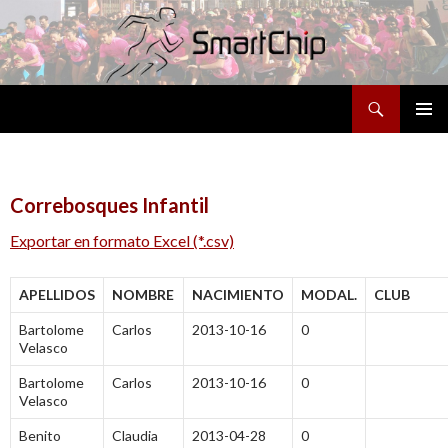
Buscar
SALTAR
MENÚ
AL
PRINCI
CONTENIDO
Correbosques Infantil
Exportar en formato Excel (*.csv)
APELLIDOS
NOMBRE
NACIMIENTO
MODAL.
CLUB
Bartolome
Carlos
2013-10-16
0
Velasco
Bartolome
Carlos
2013-10-16
0
Velasco
Benito
Claudia
2013-04-28
0