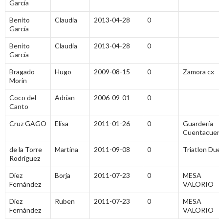
García
Benito
Claudia
2013-04-28
0
García
Benito
Claudia
2013-04-28
0
García
Bragado
Hugo
2009-08-15
0
Zamora cx
Morin
Coco del
Adrian
2006-09-01
0
Canto
Cruz GAGO
Elisa
2011-01-26
0
Guardería
Cuentacue
de la Torre
Martina
2011-09-08
0
Triatlon Du
Rodriguez
Diez
Borja
2011-07-23
0
MESA
Fernández
VALORIO
Diez
Ruben
2011-07-23
0
MESA
Fernández
VALORIO