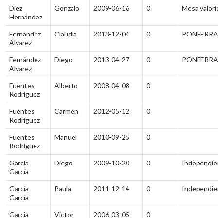
Diez
Gonzalo
2009-06-16
0
Mesa valori
Hernández
Fernandez
Claudia
2013-12-04
0
PONFERR
Alvarez
Fernández
Diego
2013-04-27
0
PONFERR
Alvarez
Fuentes
Alberto
2008-04-08
0
Rodriguez
Fuentes
Carmen
2012-05-12
0
Rodriguez
Fuentes
Manuel
2010-09-25
0
Rodriguez
García
Diego
2009-10-20
0
Independie
García
García
Paula
2011-12-14
0
Independie
García
Garcia
Victor
2006-03-05
0