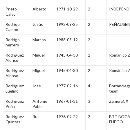
Prieto
Alberto
1971-10-29
2
INDEPEND
Calvo
Rodrigo
Jesús
1992-09-25
2
PEÑAUSE
Campo
Rodrigo
Marcos
1988-05-12
2
herrero
Rodriguez
Miguel
1945-04-30
2
Románico 
Alonso
Rodriguez
Miguel
1945-04-30
2
Románico 
Alonso
Rodríguez
José
1977-02-16
4
Borrancieg
Luelmo
team
Rodriguez
Antonio
1967-01-31
3
ZamoraCX
Peña
Pablo
Rodríguez
Rut
1976-09-22
2
BTT BOCA
Quintas
FUEGO