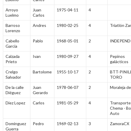
Arroyo
Juan
1975-04-11
4
Luelmo
Carlos
Barroso
Andres
1980-02-25
4
Triatlón Z
Lorenzo
Cabello
Pablo
1968-05-01
2
INDEPEND
Garcia
Calzada
Ivan
1980-09-27
4
Pepinos
Prieto
galácticos
Crelgo
Bartolome
1955-10-17
2
BTT-PINIL
Salvador
TORO
De la calle
Juan
1978-06-07
2
Moraleja de
Diéguez
Gerardo
Diez Lopez
Carlos
1981-05-29
4
Transporte
Chema - Bo
Auto
Dominguez
Pedro
1969-02-13
3
ZamoraCX
Guerra