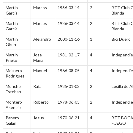
Martin
Marcos
1986-03-14
2
BTT Club 
García
Blanda
Martin
Marcos
1986-03-14
2
BTT Club 
García
Blanda
Martin
Alejandro
2000-11-16
1
Bici Duero
Giron
Martin
Jose
1981-02-17
4
Independi
Prieto
Maria
Molinero
Manuel
1966-08-05
4
Independi
Rodriguez
Moncho
Rafa
1985-01-02
2
Losilla de A
Esteban
Montero
Roberto
1978-06-03
2
Independi
Asensio
Panero
Jesus
1970-06-21
4
BTT BOCA
Galan
FUEGO