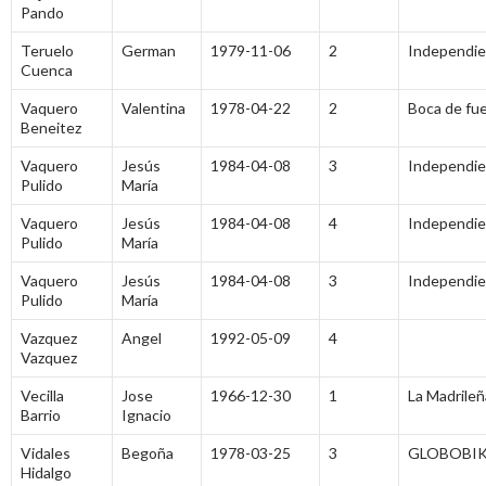
Pando
Teruelo
German
1979-11-06
2
Independi
Cuenca
Vaquero
Valentina
1978-04-22
2
Boca de fu
Beneitez
Vaquero
Jesús
1984-04-08
3
Independi
Pulido
María
Vaquero
Jesús
1984-04-08
4
Independi
Pulido
María
Vaquero
Jesús
1984-04-08
3
Independi
Pulido
María
Vazquez
Angel
1992-05-09
4
Vazquez
Vecilla
Jose
1966-12-30
1
La Madrileñ
Barrio
Ignacio
Vidales
Begoña
1978-03-25
3
GLOBOBIK
Hidalgo