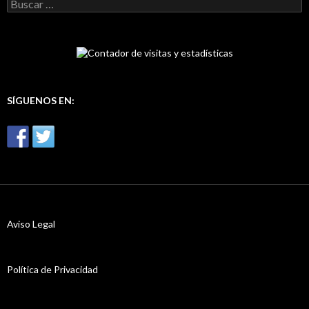
B
u
s
c
a
r
:
SÍGUENOS EN:
Aviso Legal
Política de Privacidad