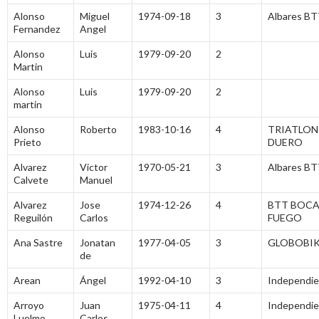
Alonso
Miguel
1974-09-18
3
Albares B
Fernandez
Angel
Alonso
Luis
1979-09-20
2
Martin
Alonso
Luis
1979-09-20
2
martin
Alonso
Roberto
1983-10-16
4
TRIATLON
Prieto
DUERO
Alvarez
Victor
1970-05-21
3
Albares B
Calvete
Manuel
Alvarez
Jose
1974-12-26
4
BTT BOCA
Reguilón
Carlos
FUEGO
Ana Sastre
Jonatan
1977-04-05
3
GLOBOBIK
de
Arean
Ángel
1992-04-10
3
Independi
Arroyo
Juan
1975-04-11
4
Independi
Luelmo
Carlos