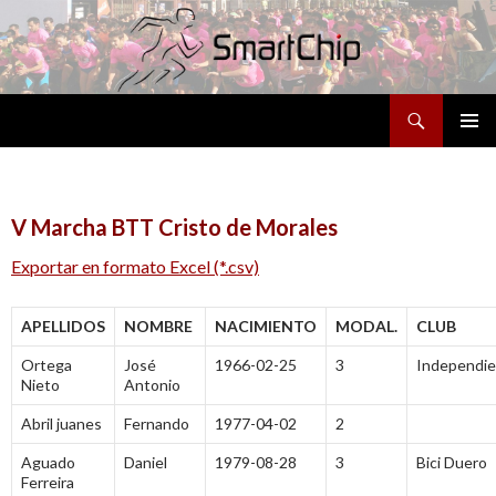
Buscar
SALTAR
MENÚ
AL
PRINCI
CONTENIDO
V Marcha BTT Cristo de Morales
Exportar en formato Excel (*.csv)
APELLIDOS
NOMBRE
NACIMIENTO
MODAL.
CLUB
Ortega
José
1966-02-25
3
Independi
Nieto
Antonio
Abril juanes
Fernando
1977-04-02
2
Aguado
Daniel
1979-08-28
3
Bici Duero
Ferreira