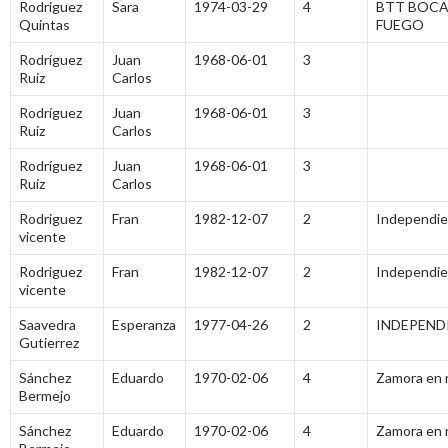
Rodriguez
Sara
1974-03-29
4
BTT BOCA
Quintas
FUEGO
Rodríguez
Juan
1968-06-01
3
Ruiz
Carlos
Rodríguez
Juan
1968-06-01
3
Ruiz
Carlos
Rodríguez
Juan
1968-06-01
3
Ruiz
Carlos
Rodriguez
Fran
1982-12-07
2
Independi
vicente
Rodriguez
Fran
1982-12-07
2
Independi
vicente
Saavedra
Esperanza
1977-04-26
2
INDEPEND
Gutierrez
Sánchez
Eduardo
1970-02-06
4
Zamora en 
Bermejo
Sánchez
Eduardo
1970-02-06
4
Zamora en 