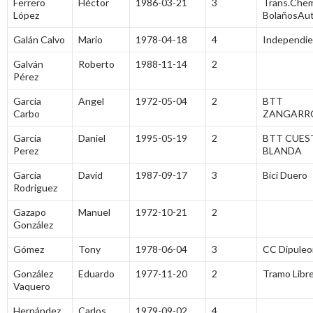
Ferrero
Héctor
1986-03-21
3
Trans.Che
López
BolañosAu
Galán Calvo
Mario
1978-04-18
4
Independi
Galván
Roberto
1988-11-14
2
Pérez
Garcia
Angel
1972-05-04
2
BTT
Carbo
ZANGARR
Garcia
Daniel
1995-05-19
2
BTT CUES
Perez
BLANDA
Garcia
David
1987-09-17
3
Bici Duero
Rodriguez
Gazapo
Manuel
1972-10-21
2
González
Gómez
Tony
1978-06-04
3
CC Dipuleo
González
Eduardo
1977-11-20
2
Tramo Libr
Vaquero
Hernández
Carlos
1979-09-02
4