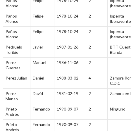
Paños
Felipe
1978-10-24
2
lopenta
Alonso
(benavente
Paños
Felipe
1978-10-24
2
lopenta
Alonso
(benavente
Paños
Felipe
1978-10-24
2
lopenta
Alonso
(benavente
Pedruelo
Javier
1987-01-26
2
BTT Cuest
Toribio
Blanda
Perez
Manuel
1986-11-06
2
Guerras
Perez Julian
Daniel
1988-03-02
4
Zamora Ro
C.D.C
Perez
David
1981-02-19
2
Zamora en 
Manso
Prieto
Fernando
1990-09-07
2
Ninguno
Andrés
Prieto
Fernando
1990-09-07
2
Andrés