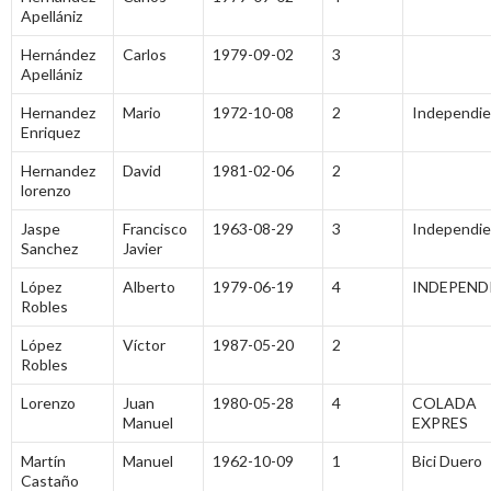
Apellániz
Hernández
Carlos
1979-09-02
3
Apellániz
Hernandez
Mario
1972-10-08
2
Independi
Enriquez
Hernandez
David
1981-02-06
2
lorenzo
Jaspe
Francisco
1963-08-29
3
Independi
Sanchez
Javier
López
Alberto
1979-06-19
4
INDEPEND
Robles
López
Víctor
1987-05-20
2
Robles
Lorenzo
Juan
1980-05-28
4
COLADA
Manuel
EXPRES
Martín
Manuel
1962-10-09
1
Bici Duero
Castaño