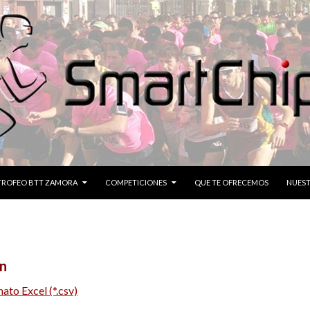
CONTENIDO
TROFEO BTT ZAMORA
COMPETICIONES
QUE TE OFRECEMOS
NUEST
n
ato Excel (*.csv)