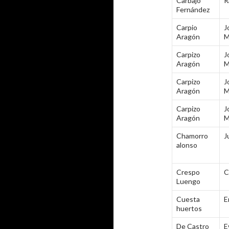
Carbajo
R
Fernández
Carpio
J
Aragón
M
Carpizo
J
Aragón
M
Carpizo
J
Aragón
M
Carpizo
J
Aragón
M
Chamorro
J
alonso
Crespo
C
Luengo
Cuesta
E
huertos
De Castro
E