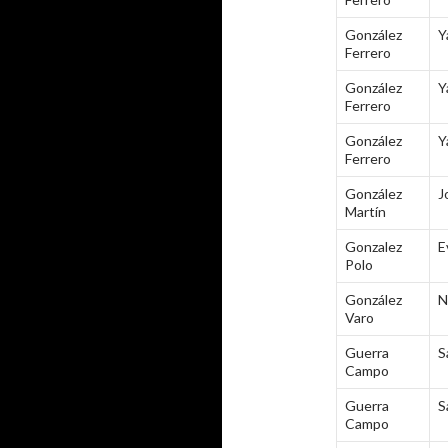
González
Y
Ferrero
González
Y
Ferrero
González
Y
Ferrero
González
J
Martín
Gonzalez
E
Polo
González
N
Varo
Guerra
S
Campo
Guerra
S
Campo