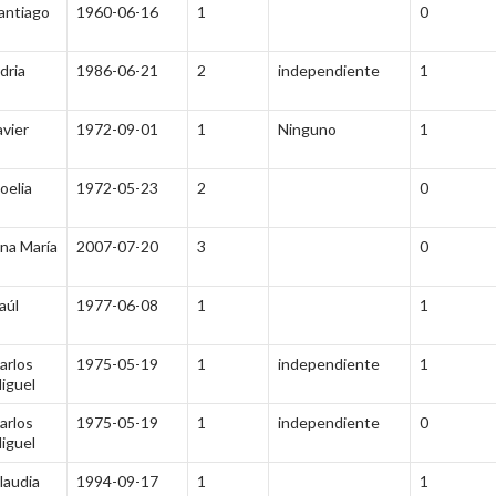
antiago
1960-06-16
1
0
dria
1986-06-21
2
independiente
1
avier
1972-09-01
1
Ninguno
1
oelia
1972-05-23
2
0
na María
2007-07-20
3
0
aúl
1977-06-08
1
1
arlos
1975-05-19
1
independiente
1
iguel
arlos
1975-05-19
1
independiente
0
iguel
laudia
1994-09-17
1
1