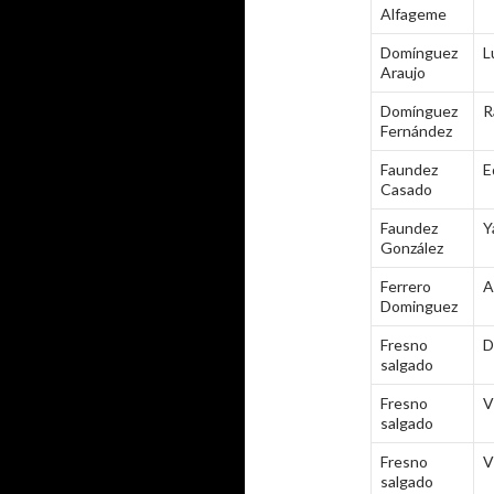
Alfageme
Domínguez
L
Araujo
Domínguez
R
Fernández
Faundez
E
Casado
Faundez
Y
González
Ferrero
A
Dominguez
Fresno
D
salgado
Fresno
V
salgado
Fresno
V
salgado