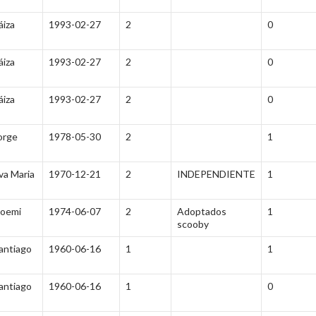
áiza
1993-02-27
2
0
áiza
1993-02-27
2
0
áiza
1993-02-27
2
0
orge
1978-05-30
2
1
va Maria
1970-12-21
2
INDEPENDIENTE
1
oemi
1974-06-07
2
Adoptados
1
scooby
antiago
1960-06-16
1
1
antiago
1960-06-16
1
0