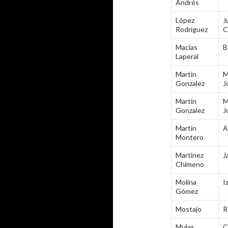
Andrés
López
J
Rodríguez
C
Macias
B
Laperal
Martin
M
Gonzalez
J
Martin
M
Gonzalez
J
Martín
A
Montero
Martinez
J
Chimeno
Molina
I
Gómez
Mostajo
R
Mulas
C