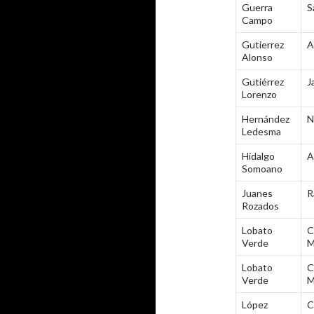
Guerra
S
Campo
Gutierrez
A
Alonso
Gutiérrez
J
Lorenzo
Hernández
N
Ledesma
Hidalgo
A
Somoano
Juanes
R
Rozados
Lobato
C
Verde
M
Lobato
C
Verde
M
López
C