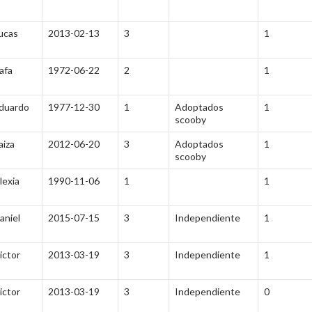
ucas
2013-02-13
3
1
afa
1972-06-22
2
1
duardo
1977-12-30
1
Adoptados
1
scooby
aiza
2012-06-20
3
Adoptados
1
scooby
lexia
1990-11-06
1
1
aniel
2015-07-15
3
Independiente
1
ictor
2013-03-19
3
Independiente
1
ictor
2013-03-19
3
Independiente
0