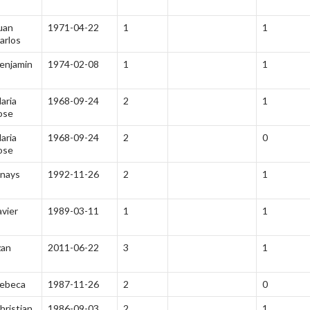
uan
1971-04-22
1
1
arlos
enjamin
1974-02-08
1
1
aria
1968-09-24
2
1
ose
aria
1968-09-24
2
0
ose
nays
1992-11-26
2
1
avier
1989-03-11
1
1
zan
2011-06-22
3
1
ebeca
1987-11-26
2
0
hristian
1986-09-03
2
1