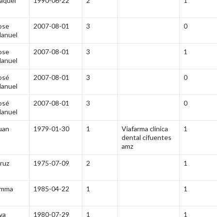
aquel
1990-06-22
2
1
ose
2007-08-01
3
0
anuel
ose
2007-08-01
3
1
anuel
osé
2007-08-01
3
0
anuel
osé
2007-08-01
3
0
anuel
uan
1979-01-30
1
Viafarma clinica
1
dental cifuentes
amz
ruz
1975-07-09
2
1
mma
1985-04-22
1
1
va
1980-07-29
1
1