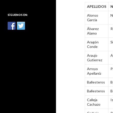
:
APELLIDOS
SÍGUENOS EN:
Alonso
N
Garcia
Álvarez
R
Alamo
Aragón
S
Conde
Araujo
A
Gutierrez
Arroyo
P
Apellaniz
Ballesteros
B
Ballesteros
B
Calleja
I
Cachazo