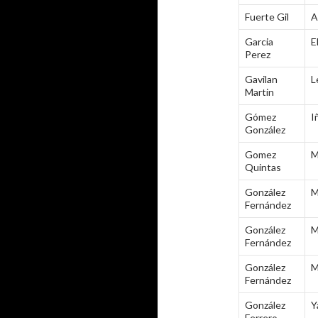
Fuerte Gil
A
Garcia
E
Perez
Gavilan
L
Martin
Gómez
I
González
Gomez
M
Quintas
González
M
Fernández
González
M
Fernández
González
M
Fernández
González
Y
Ferrero