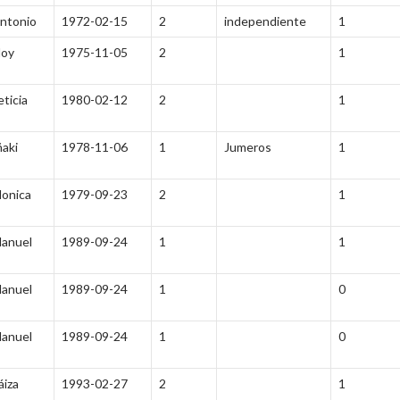
ntonio
1972-02-15
2
independiente
1
loy
1975-11-05
2
1
eticia
1980-02-12
2
1
ñaki
1978-11-06
1
Jumeros
1
onica
1979-09-23
2
1
anuel
1989-09-24
1
1
anuel
1989-09-24
1
0
anuel
1989-09-24
1
0
áiza
1993-02-27
2
1