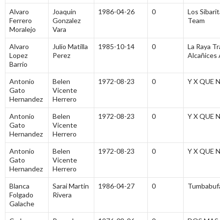
Alvaro
Joaquin
1986-04-26
0
Los Sibarit
Ferrero
Gonzalez
Team
Moralejo
Vara
Alvaro
Julio Matilla
1985-10-14
0
La Raya Tra
Lopez
Perez
Alcañices
Barrio
Antonio
Belen
1972-08-23
0
Y X QUE N
Gato
Vicente
Hernandez
Herrero
Antonio
Belen
1972-08-23
0
Y X QUE 
Gato
Vicente
Hernandez
Herrero
Antonio
Belen
1972-08-23
0
Y X QUE N
Gato
Vicente
Hernandez
Herrero
Blanca
Sarai Martin
1986-04-27
0
Tumbabuf
Folgado
Rivera
Galache