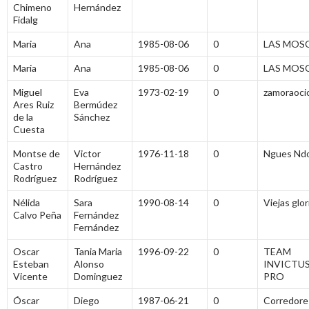
Chimeno
Hernández
Fidalg
Maria
Ana
1985-08-06
0
LAS MOS
Maria
Ana
1985-08-06
0
LAS MOS
Miguel
Eva
1973-02-19
0
zamoraoci
Ares Ruiz
Bermúdez
de la
Sánchez
Cuesta
Montse de
Victor
1976-11-18
0
Ngues Nd
Castro
Hernández
Rodríguez
Rodríguez
Nélida
Sara
1990-08-14
0
Viejas glor
Calvo Peña
Fernández
Fernández
Oscar
Tania Maria
1996-09-22
0
TEAM
Esteban
Alonso
INVICTU
Vicente
Dominguez
PRO
Óscar
Diego
1987-06-21
0
Corredore