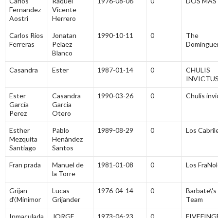
Carlos
Raquel
1976-08-06
0
DOS MAS
Fernandez
Vicente
Aostri
Herrero
Carlos Ríos
Jonatan
1990-10-11
0
The
Ferreras
Pelaez
Domingue
Blanco
Casandra
Ester
1987-01-14
0
CHULIS
INVICTU
Ester
Casandra
1990-03-26
0
Chulis inv
García
Garcia
Perez
Otero
Esther
Pablo
1989-08-29
0
Los Cabril
Mezquita
Henández
Santiago
Santos
Fran prada
Manuel de
1981-01-08
0
Los FraNo
la Torre
Grijan
Lucas
1976-04-14
0
Barbate\'s
d\'Minimor
Grijander
Team
Inmaculada
JORGE
1973-06-23
0
FIVEFING