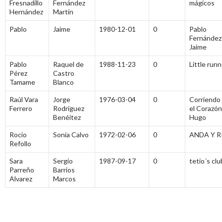
Fresnadillo
Fernández
mágicos
Hernández
Martín
Pablo
Jaime
1980-12-01
0
Pablo
Fernández
Jaime
Pablo
Raquel de
1988-11-23
0
Little run
Pérez
Castro
Tamame
Blanco
Raúl Vara
Jorge
1976-03-04
0
Corriendo
Ferrero
Rodríguez
el Corazón
Benéitez
Hugo
Rocio
Sonia Calvo
1972-02-06
0
ANDA Y R
Refollo
Sara
Sergio
1987-09-17
0
tetio´s clu
Parreño
Barrios
Alvarez
Marcos