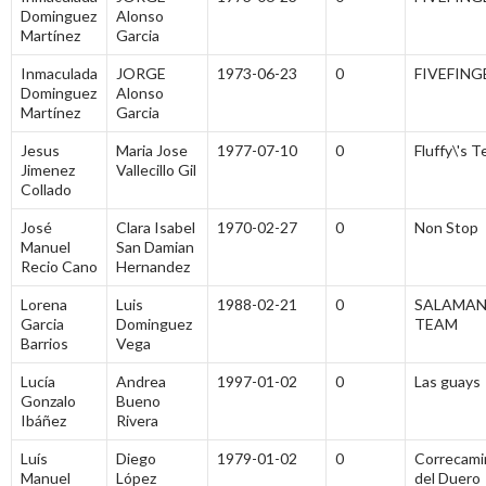
Dominguez
Alonso
Martínez
Garcia
Inmaculada
JORGE
1973-06-23
0
FIVEFING
Dominguez
Alonso
Martínez
Garcia
Jesus
Maria Jose
1977-07-10
0
Fluffy\'s 
Jimenez
Vallecillo Gil
Collado
José
Clara Isabel
1970-02-27
0
Non Stop
Manuel
San Damian
Recio Cano
Hernandez
Lorena
Luis
1988-02-21
0
SALAMA
Garcia
Dominguez
TEAM
Barrios
Vega
Lucía
Andrea
1997-01-02
0
Las guays
Gonzalo
Bueno
Ibáñez
Rivera
Luís
Diego
1979-01-02
0
Correcami
Manuel
López
del Duero