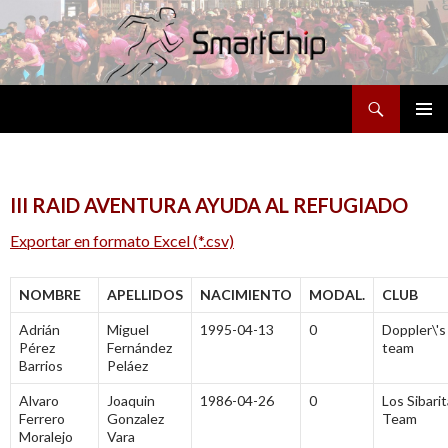
Buscar
SALTAR
MENÚ
AL
PRINCI
CONTENIDO
III RAID AVENTURA AYUDA AL REFUGIADO
Exportar en formato Excel (*.csv)
NOMBRE
APELLIDOS
NACIMIENTO
MODAL.
CLUB
Adrián
Miguel
1995-04-13
0
Doppler\'s
Pérez
Fernández
team
Barrios
Peláez
Alvaro
Joaquin
1986-04-26
0
Los Sibarit
Ferrero
Gonzalez
Team
Moralejo
Vara