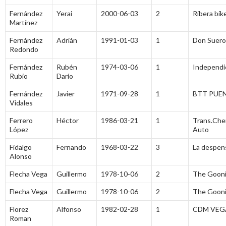
Fernández
Yerai
2000-06-03
2
Ribera bik
Martínez
Fernández
Adrián
1991-01-03
1
Don Suero
Redondo
Fernández
Rubén
1974-03-06
1
Independi
Rubio
Darío
Fernández
Javier
1971-09-28
1
BTT PUE
Vidales
Ferrero
Héctor
1986-03-21
1
Trans.Che
López
Auto
Fidalgo
Fernando
1968-03-22
3
La despen
Alonso
Flecha Vega
Guillermo
1978-10-06
2
The Gooni
Flecha Vega
Guillermo
1978-10-06
2
The Gooni
Florez
Alfonso
1982-02-28
1
CDM VEG
Roman