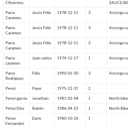
Cifuentes
SAUCE/B
Parra
Jesús Félix
1978-12-11
3
Astorga r
Carames
Parra
Jesús Félix
1978-12-11
3
Astorga r
Carames
Parra
Jesús Félix
1978-12-11
3
Astorga r
Carames
Parra
Juan carlos
1974-12-17
1
Astorga r
carames
Parra
Félix
1990-01-30
3
Astorga r
Rodríguez
Perez
Pepe
1975-12-31
2
Perez garcia
Jonathan
1981-01-04
1
North bike
Pérez Díez
Rubén
1986-04-23
1
North Bike
Pérez
Dario
1980-10-26
1
Fernandez