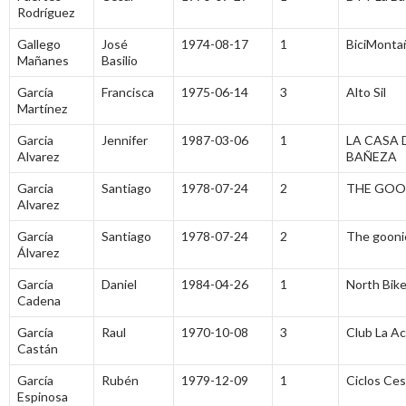
Rodríguez
Gallego
José
1974-08-17
1
BiciMonta
Mañanes
Basilio
García
Francisca
1975-06-14
3
Alto Sil
Martínez
Garcia
Jennifer
1987-03-06
1
LA CASA D
Alvarez
BAÑEZA
Garcia
Santiago
1978-07-24
2
THE GOO
Alvarez
García
Santiago
1978-07-24
2
The gooni
Álvarez
García
Daniel
1984-04-26
1
North Bike
Cadena
García
Raul
1970-10-08
3
Club La A
Castán
García
Rubén
1979-12-09
1
Ciclos Ces
Espinosa