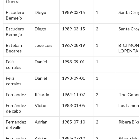
Guerra
Escudero
Diego
1989-03-15
1
Santa Cro
Bermejo
Escudero
Diego
1989-03-15
2
Santa Cro
Bermejo
Esteban
Jose Luis
1967-08-19
1
BICI MO
Becares
LOPENTA
Feliz
Daniel
1993-09-01
1
corrales
Feliz
Daniel
1993-09-01
1
corrales
Fernandez
Ricardo
1964-11-07
2
The Gooni
Fernández
Víctor
1983-01-05
1
Los Lamen
de cabo
Fernandez
Adrian
1985-07-10
2
Ribera Bik
del valle
Fernandez
Adrian
1985-07-10
2
Ribera bik