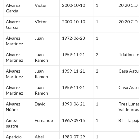
Alvarez
Victor
2000-10-10
1
20:20 C.D
García
Alvarez
Victor
2000-10-10
1
20:20 C.D
Garcia
Álvarez
Juan
1972-06-23
1
Martínez
Alvarez
Juan
1959-11-21
2
Triatlon L
Martinez
Ramon
Alvarez
Juan
1959-11-21
2
Casa Astu
Martinez
Ramon
Alvarez
Juan
1959-11-21
1
Casa Astu
Martinez
Ramon
Álvarez
David
1990-06-21
1
Tres Lunas
Núñez
Valdeorra
Amez
Fernando
1967-09-15
1
BTT la páj
sastre
Aparicio
Abel
1980-07-29
1