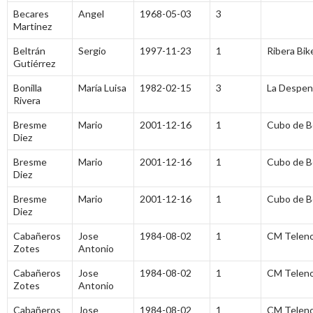
Becares
Angel
1968-05-03
3
Martinez
Beltrán
Sergio
1997-11-23
1
Ribera Bik
Gutiérrez
Bonilla
María Luisa
1982-02-15
3
La Despen
Rivera
Bresme
Mario
2001-12-16
1
Cubo de 
Diez
Bresme
Mario
2001-12-16
1
Cubo de 
Diez
Bresme
Mario
2001-12-16
1
Cubo de 
Diez
Cabañeros
Jose
1984-08-02
1
CM Telen
Zotes
Antonio
Cabañeros
Jose
1984-08-02
1
CM Telen
Zotes
Antonio
Cabañeros
Jose
1984-08-02
1
CM Telen