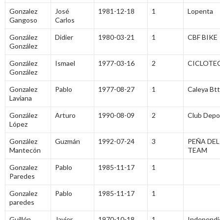
Gonzalez
José
1981-12-18
1
Lopenta
Gangoso
Carlos
González
Didier
1980-03-21
1
CBF BIKE
González
González
Ismael
1977-03-16
2
CICLOTE
González
Gonzalez
Pablo
1977-08-27
1
Caleya Btt
Laviana
González
Arturo
1990-08-09
2
Club Depor
López
González
Guzmán
1992-07-24
3
PEÑA DEL
Mantecón
TEAM
Gonzalez
Pablo
1985-11-17
1
Paredes
Gonzalez
Pablo
1985-11-17
1
paredes
Guillén
Javier
1970-10-18
1
Independi