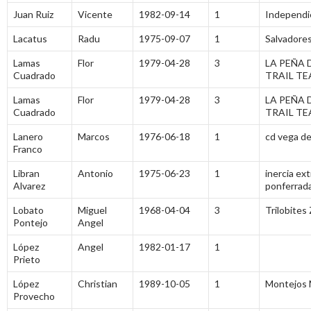
Juan Ruiz
Vicente
1982-09-14
1
Independi
Lacatus
Radu
1975-09-07
1
Salvadores
Lamas
Flor
1979-04-28
3
LA PEÑA 
Cuadrado
TRAIL T
Lamas
Flor
1979-04-28
3
LA PEÑA 
Cuadrado
TRAIL T
Lanero
Marcos
1976-06-18
1
cd vega de
Franco
Libran
Antonio
1975-06-23
1
inercia ex
Alvarez
ponferrad
Lobato
Miguel
1968-04-04
3
Trilobites
Pontejo
Angel
López
Angel
1982-01-17
1
Prieto
López
Christian
1989-10-05
1
Montejos
Provecho