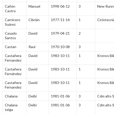
Cañón
Manuel
1998-06-12
3
New Runn
Castro
Carnicero
Cibrián
1977-11-14
1
Ciclotecni
Suárez
Casado
David
1979-04-21
2
Santos
Castan
Raul
1970-10-08
3
Castañera
David
1983-10-11
1
Kronos Bi
Fernandez
Castañera
David
1983-10-11
1
Kronos Bi
Fernández
Castañera
David
1983-10-11
1
Kronos Bi
Fernandez
Chalana
Deibi
1981-01-06
3
Cdm alto S
Chalana
Deibi
1981-01-06
3
Cdm alto S
teiga