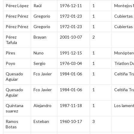
Pérez López
Raúl
1976-12-11
1
Montejos
Pérez Pérez
Gregorio
1972-01-23
1
Cubiertas
Pérez Pérez
Gregorio
1972-01-23
1
Cubiertas
Pérez
Brayan
2001-10-07
2
Tafula
Pires
Nuno
1991-12-15
1
Monóptero
Poyo
Sergio
1976-03-04
1
Triatlon D
Quesado
Fco Javier
1984-01-06
1
Celtiña Tra
Aguiar
Quesado
Fco Javier
1984-01-06
1
Celtiña Tra
Aguiar
Quintana
Alejandro
1987-11-18
1
Los lamen
suarez
Ramos
Esteban
1960-10-17
3
Botas