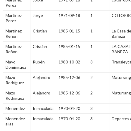
Perez
Martinez
Jorge
1971-09-18
1
COTORR
Perez-
Martínez
Cristian
1985-01-15
1
La Casa de 
Reñón
Bañeza
Martinez
Cristian
1985-01-15
1
LA CASA D
Reñon
BAÑEZA
Mayo
Rubén
1980-10-02
3
Transleyc
Domínguez
Mazo
Alejandro
1985-12-06
2
Maturrang
Rodríguez
Mazo
Alejandro
1985-12-06
2
Maturrang
Rodríguez
Menendez
Inmaculada
1970-04-20
3
Menendez
Inmaculada
1970-04-20
3
Deportes 
alias