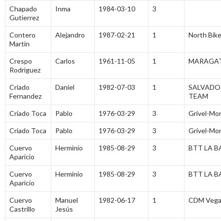
Chapado
Inma
1984-03-10
3
Gutierrez
Contero
Alejandro
1987-02-21
1
North Bike
Martin
Crespo
Carlos
1961-11-05
1
MARAGAT
Rodriguez
Criado
Daniel
1982-07-03
1
SALVADO
Fernandez
TEAM
Criado Toca
Pablo
1976-03-29
3
Grivel-Mo
Criado Toca
Pablo
1976-03-29
3
Grivel-Mo
Cuervo
Herminio
1985-08-29
3
BTT LA 
Aparicio
Cuervo
Herminio
1985-08-29
3
BTT LA 
Aparicio
Cuervo
Manuel
1982-06-17
1
CDM Vega 
Castrillo
Jesús