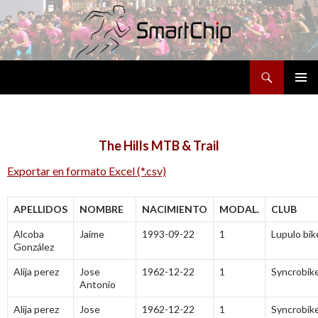
Buscar
SALTAR
MENÚ
AL
PRINCI
CONTENIDO
The Hills MTB & Trail
Exportar en formato Excel (*.csv)
APELLIDOS
NOMBRE
NACIMIENTO
MODAL.
CLUB
Alcoba
Jaime
1993-09-22
1
Lupulo bik
González
Alija perez
Jose
1962-12-22
1
Syncrobik
Antonio
Alija perez
Jose
1962-12-22
1
Syncrobik