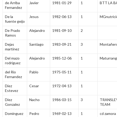
de Arriba
Javier
1981-01-29
1
BTT LA 
Fernandez
De la
Jesus
1982-06-13
1
MGnutrici
fuente geijo
De Prado
Alejandro
1981-09-10
2
Ramos
Dejas
Santiago
1983-09-21
3
Montañer
martinez
Del mazo
Alejandro
1985-12-06
1
Maturrang
rodriguez
del Rio
Pablo
1975-05-11
1
Fernandez
Diez
Cesar
1972-04-13
1
Estevez
Diez
Nacho
1986-03-15
3
TRANSLE
Gonzalez
TEAM
Dominguez
Pedro
1969-02-13
1
cd zamora