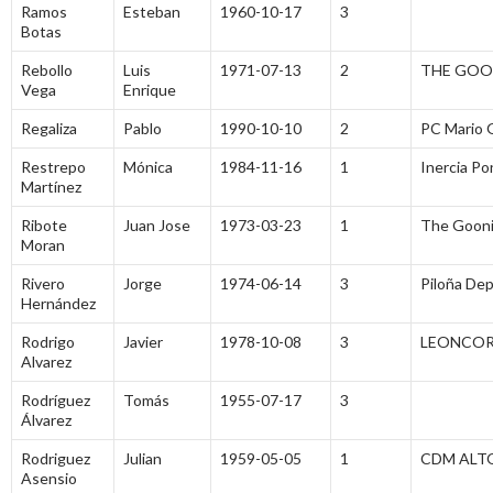
Ramos
Esteban
1960-10-17
3
Botas
Rebollo
Luis
1971-07-13
2
THE GOON
Vega
Enrique
Regaliza
Pablo
1990-10-10
2
PC Mario 
Restrepo
Mónica
1984-11-16
1
Inercia Po
Martínez
Ribote
Juan Jose
1973-03-23
1
The Gooni
Moran
Rivero
Jorge
1974-06-14
3
Piloña De
Hernández
Rodrigo
Javier
1978-10-08
3
LEONCO
Alvarez
Rodríguez
Tomás
1955-07-17
3
Álvarez
Rodriguez
Julian
1959-05-05
1
CDM ALTO
Asensio