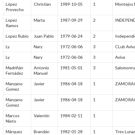
López
Christian
1989-10-05
1
Montejos
Provecho
Lopez
Marta
1987-09-29
2
INDEPEN
Ramos
Lopez Rubio
Juan Pablo
1979-06-24
2
Independi
Ly
Nary
1972-06-06
3
CLub Aviv
Ly
Nary
1972-06-06
3
Aviva
Madriñán
Antonio
1981-05-01
3
Salomonr
Fernádez
Manuel
Manzano
Javier
1986-04-18
1
ZAMORA
Gomez
Manzano
Javier
1986-04-18
1
ZAMORA
Gomez
Marcos
Valentín
1984-02-11
1
Nieto
Márquez
Brandán
1982-01-28
1
Tres Lunas