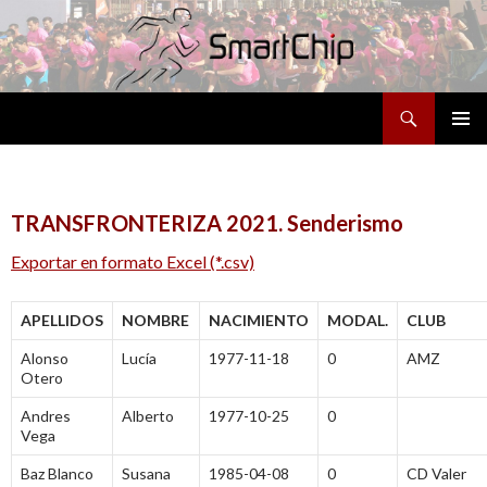
Buscar
SALTAR
MENÚ
AL
PRINCI
CONTENIDO
TRANSFRONTERIZA 2021. Senderismo
Exportar en formato Excel (*.csv)
APELLIDOS
NOMBRE
NACIMIENTO
MODAL.
CLUB
Alonso
Lucía
1977-11-18
0
AMZ
Otero
Andres
Alberto
1977-10-25
0
Vega
Baz Blanco
Susana
1985-04-08
0
CD Valer