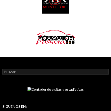
B
u
s
c
a
r
:
SÍGUENOS EN: