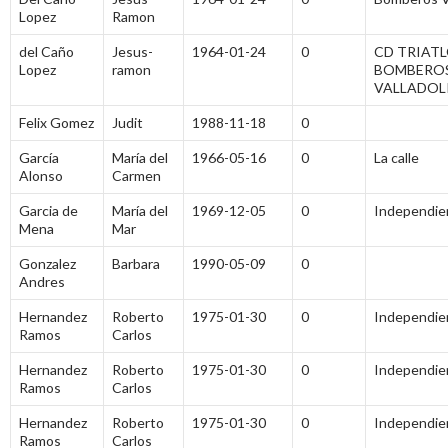
Lopez
Ramon
del Caño
Jesus-
1964-01-24
0
CD TRIAT
Lopez
ramon
BOMBERO
VALLADOL
Felix Gomez
Judit
1988-11-18
0
García
María del
1966-05-16
0
La calle
Alonso
Carmen
Garcia de
María del
1969-12-05
0
Independi
Mena
Mar
Gonzalez
Barbara
1990-05-09
0
Andres
Hernandez
Roberto
1975-01-30
0
Independi
Ramos
Carlos
Hernandez
Roberto
1975-01-30
0
Independi
Ramos
Carlos
Hernandez
Roberto
1975-01-30
0
Independi
Ramos
Carlos