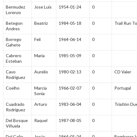
Bermudez
Jose Luis
1954-01-24
0
Lorenzo
Betegon
Beatriz
1984-05-18
0
Trail Run T
Andres
Borrego
Feli
1964-06-14
0
Gahete
Cabrero
Maria
1985-05-09
0
Esteban
Cavo
Aurelio
1980-02-13
0
CD Valer
Rodríguez
Coelho
Marcia
1966-02-07
0
Portugal
Sonia
Cuadrado
Arturo
1983-06-04
0
Triatlón Du
Rodríguez
Del Bosque
Raquel
1987-08-05
0
Viñuela
Del Caño
Jesús
1964-01-24
0
Bomberos Va