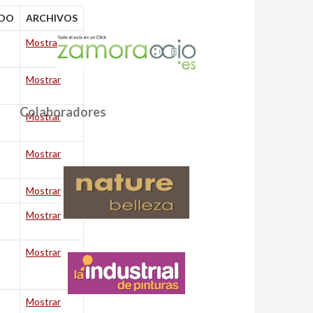
DO
ARCHIVOS
Mostrar
Mostrar
Colaboradores
Mostrar
Mostrar
Mostrar
Mostrar
Mostrar
Mostrar