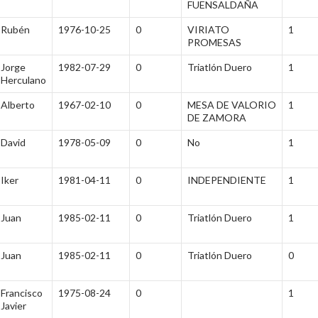
FUENSALDAÑA
Rubén
1976-10-25
0
VIRIATO
1
PROMESAS
Jorge
1982-07-29
0
Triatlón Duero
1
Herculano
Alberto
1967-02-10
0
MESA DE VALORIO
1
DE ZAMORA
David
1978-05-09
0
No
1
Iker
1981-04-11
0
INDEPENDIENTE
1
Juan
1985-02-11
0
Triatlón Duero
1
Juan
1985-02-11
0
Triatlón Duero
0
Francisco
1975-08-24
0
1
Javier