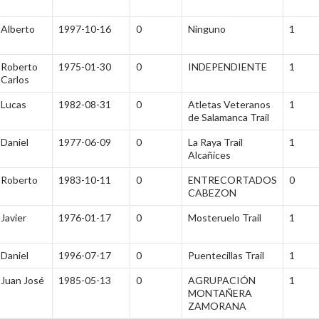
Alberto
1997-10-16
0
Ninguno
1
Roberto
1975-01-30
0
INDEPENDIENTE
1
Carlos
Lucas
1982-08-31
0
Atletas Veteranos
1
de Salamanca Trail
Daniel
1977-06-09
0
La Raya Trail
1
Alcañices
Roberto
1983-10-11
0
ENTRECORTADOS
0
CABEZON
Javier
1976-01-17
0
Mosteruelo Trail
1
Daniel
1996-07-17
0
Puentecillas Trail
1
Juan José
1985-05-13
0
AGRUPACIÓN
1
MONTAÑERA
ZAMORANA