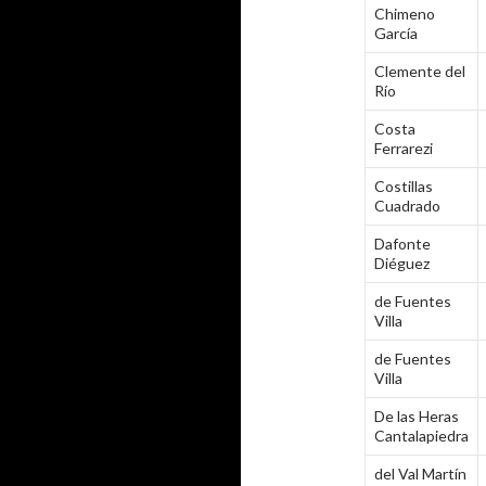
Chimeno
García
Clemente del
Río
Costa
Ferrarezi
Costillas
Cuadrado
Dafonte
Diéguez
de Fuentes
Villa
de Fuentes
Villa
De las Heras
Cantalapiedra
del Val Martín