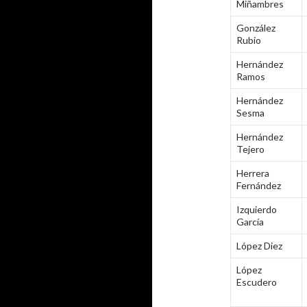
Miñambres
González
Rubio
Hernández
Ramos
Hernández
Sesma
Hernández
Tejero
Herrera
Fernández
Izquierdo
García
López Diez
López
Escudero