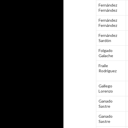
Fernández
Fernández
Fernández
Fernández
Fernández
Sardón
Folgado
Galache
Fraile
Rodriguez
Gallego
Lorenzo
Ganado
Sastre
Ganado
Sastre