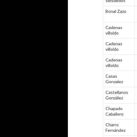
Seisdedos
Bonal Zazo
Cadenas
villoldo
Cadenas
villoldo
Cadenas
villoldo
Casas
Gonzalez
Castellanos
González
Chapado
Caballero
Charro
Fernández