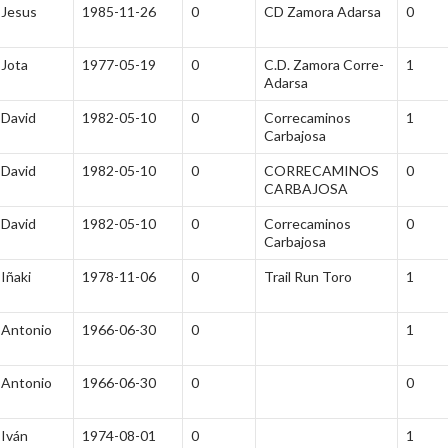
Jesus
1985-11-26
0
CD Zamora Adarsa
0
Jota
1977-05-19
0
C.D. Zamora Corre-
1
Adarsa
David
1982-05-10
0
Correcaminos
1
Carbajosa
David
1982-05-10
0
CORRECAMINOS
0
CARBAJOSA
David
1982-05-10
0
Correcaminos
0
Carbajosa
Iñaki
1978-11-06
0
Trail Run Toro
1
Antonio
1966-06-30
0
1
Antonio
1966-06-30
0
0
Iván
1974-08-01
0
1