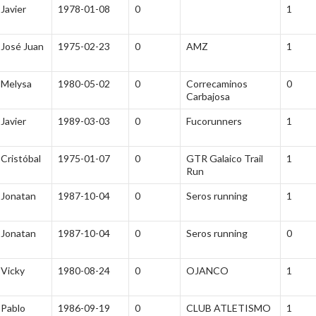
Javier
1978-01-08
0
1
José Juan
1975-02-23
0
AMZ
1
Melysa
1980-05-02
0
Correcaminos
0
Carbajosa
Javier
1989-03-03
0
Fucorunners
1
Cristóbal
1975-01-07
0
GTR Galaico Trail
1
Run
Jonatan
1987-10-04
0
Seros running
1
Jonatan
1987-10-04
0
Seros running
0
Vicky
1980-08-24
0
OJANCO
1
Pablo
1986-09-19
0
CLUB ATLETISMO
1