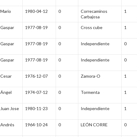
Mario
1980-04-12
0
Correcaminos
1
Carbajosa
Gaspar
1977-08-19
0
Cross cube
1
Gaspar
1977-08-19
0
Independiente
0
Gaspar
1977-08-19
0
Independiente
0
Cesar
1976-12-07
0
Zamora-O
1
Ángel
1974-07-12
0
Tormenta
1
Juan Jose
1980-11-23
0
Independiente
1
Andrés
1964-10-24
0
LEÓN CORRE
0