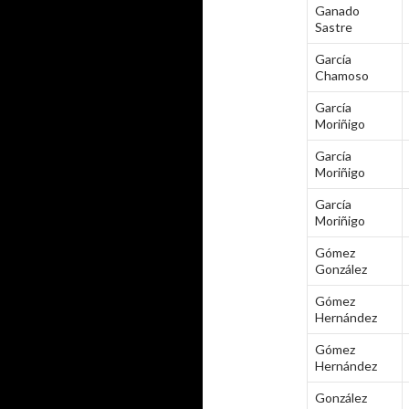
Ganado
Sastre
García
Chamoso
García
Moriñigo
García
Moriñigo
García
Moriñigo
Gómez
González
Gómez
Hernández
Gómez
Hernández
González