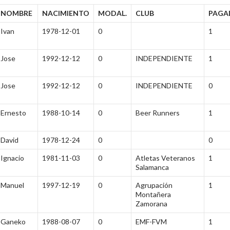
NOMBRE
NACIMIENTO
MODAL.
CLUB
PAGA
Ivan
1978-12-01
0
1
Jose
1992-12-12
0
INDEPENDIENTE
1
Jose
1992-12-12
0
INDEPENDIENTE
0
Ernesto
1988-10-14
0
Beer Runners
1
David
1978-12-24
0
0
Ignacio
1981-11-03
0
Atletas Veteranos
1
Salamanca
Manuel
1997-12-19
0
Agrupación
1
Montañera
Zamorana
Ganeko
1988-08-07
0
EMF-FVM
1