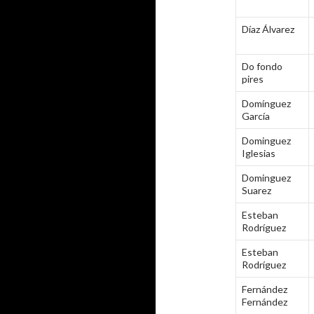
Díaz Álvarez
Do fondo
pires
Domínguez
García
Dominguez
Iglesias
Dominguez
Suarez
Esteban
Rodríguez
Esteban
Rodríguez
Fernández
Fernández