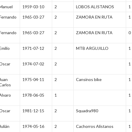
Manuel
1959-03-10
2
LOBOS ALISTANOS
1
Fernando
1965-03-27
2
ZAMORA EN RUTA
1
Fernando
1965-03-27
2
ZAMORA EN RUTA
0
Emilio
1971-07-12
2
MTB ARGUJILLO
1
Oscar
1974-07-02
2
1
Juan
1975-04-11
2
Cansinos bike
1
Carlos
Alvaro
1978-06-05
1
1
Oscar
1981-12-15
2
Squadra980
1
Julián
1974-05-16
2
Cachorros Alistanos
1