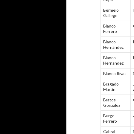
Bermejo
Gallego
Blanco
Ferrero
Blanco
Hernández
Blanco
Hernandez
Blanco Rivas
Bragado
Martín
Bratos
Gonzalez
Burgo
Ferrero
Cabral