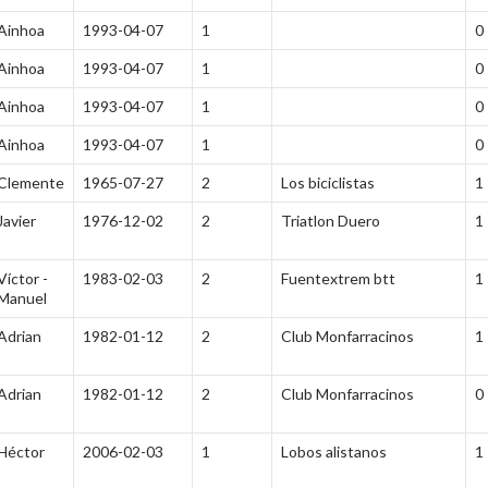
Ainhoa
1993-04-07
1
0
Ainhoa
1993-04-07
1
0
Ainhoa
1993-04-07
1
0
Ainhoa
1993-04-07
1
0
Clemente
1965-07-27
2
Los biciclistas
1
Javier
1976-12-02
2
Triatlon Duero
1
Víctor -
1983-02-03
2
Fuentextrem btt
1
Manuel
Adrian
1982-01-12
2
Club Monfarracinos
1
Adrian
1982-01-12
2
Club Monfarracinos
0
Héctor
2006-02-03
1
Lobos alistanos
1