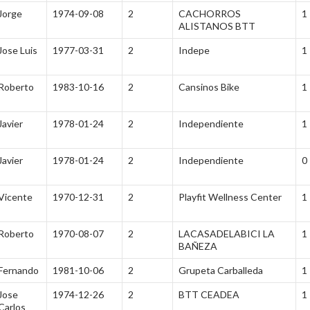
Jorge
1974-09-08
2
CACHORROS
1
ALISTANOS BTT
Jose Luis
1977-03-31
2
Indepe
1
Roberto
1983-10-16
2
Cansinos Bike
1
Javier
1978-01-24
2
Independiente
1
Javier
1978-01-24
2
Independiente
0
Vicente
1970-12-31
2
Playfit Wellness Center
1
Roberto
1970-08-07
2
LACASADELABICI LA
1
BAÑEZA
Fernando
1981-10-06
2
Grupeta Carballeda
1
Jose
1974-12-26
2
BTT CEADEA
1
Carlos