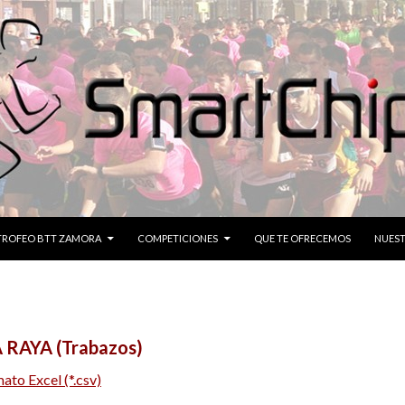
CONTENIDO
TROFEO BTT ZAMORA
COMPETICIONES
QUE TE OFRECEMOS
NUEST
 RAYA (Trabazos)
ato Excel (*.csv)