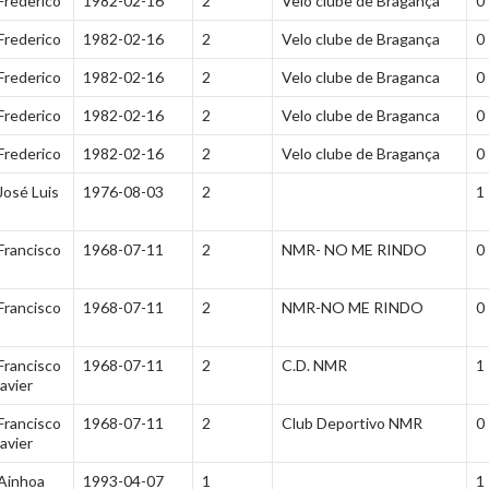
Frederico
1982-02-16
2
Velo clube de Bragança
0
Frederico
1982-02-16
2
Velo clube de Bragança
0
Frederico
1982-02-16
2
Velo clube de Braganca
0
Frederico
1982-02-16
2
Velo clube de Braganca
0
Frederico
1982-02-16
2
Velo clube de Bragança
0
José Luis
1976-08-03
2
1
Francisco
1968-07-11
2
NMR- NO ME RINDO
0
Francisco
1968-07-11
2
NMR-NO ME RINDO
0
Francisco
1968-07-11
2
C.D. NMR
1
javier
Francisco
1968-07-11
2
Club Deportivo NMR
0
javier
Ainhoa
1993-04-07
1
1