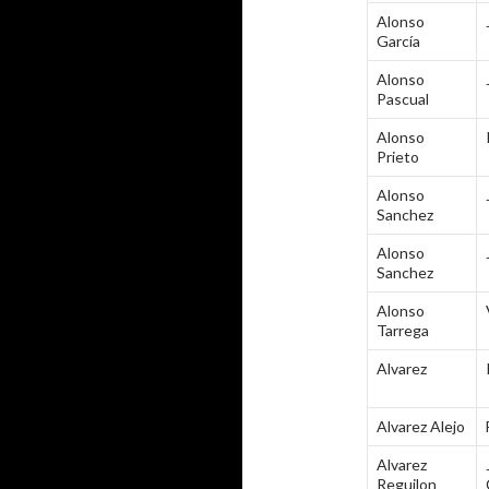
Alonso
García
Alonso
Pascual
Alonso
Prieto
Alonso
Sanchez
Alonso
Sanchez
Alonso
Tarrega
Alvarez
Alvarez Alejo
Alvarez
Reguilon