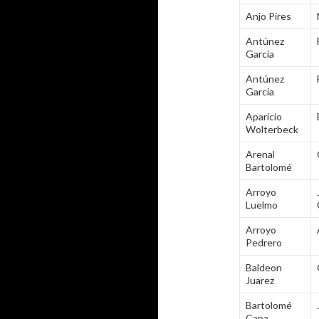
Anjo Pires
Antúnez
García
Antúnez
García
Aparicio
Wolterbeck
Arenal
Bartolomé
Arroyo
Luelmo
Arroyo
Pedrero
Baldeon
Juarez
Bartolomé
Capa