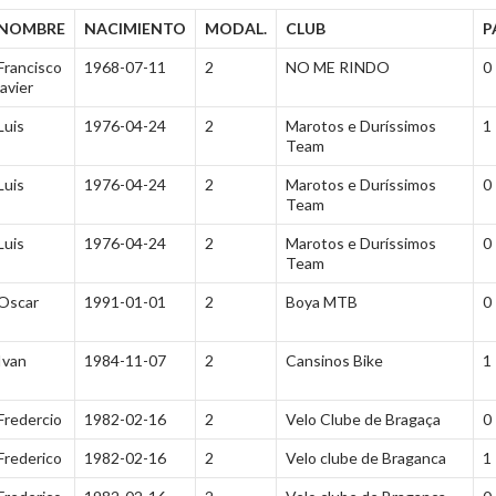
NOMBRE
NACIMIENTO
MODAL.
CLUB
P
Francisco
1968-07-11
2
NO ME RINDO
0
javier
Luis
1976-04-24
2
Marotos e Duríssimos
1
Team
Luis
1976-04-24
2
Marotos e Duríssimos
0
Team
Luis
1976-04-24
2
Marotos e Duríssimos
0
Team
Oscar
1991-01-01
2
Boya MTB
0
Ivan
1984-11-07
2
Cansinos Bike
1
Fredercio
1982-02-16
2
Velo Clube de Bragaça
0
Frederico
1982-02-16
2
Velo clube de Braganca
1