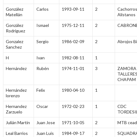
González
Carlos
1993-09-11
2
Cachorro
Matellán
Alistanos
González
Ismael
1975-12-11
2
CABRONE
Rodríguez
Gonzalez
Sergio
1986-02-09
2
Abrojos B
Sanchez
H
Ivan
1982-08-11
1
Hernández
Rubén
1974-11-01
3
ZAMORA 
TALLERE
CHAPAM
Hernández
Felix
1980-04-10
1
lorenzo
Hernandez
Oscar
1972-02-23
1
CDC
Zarzuelo
TORDESI
Julián Martin
Juan Jose
1971-10-05
2
MTB cead
Leal Barrios
Juan Luis
1984-09-17
2
SQUADR