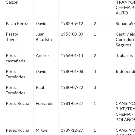
Calzón
TRANPO
CHEMA 
AUTO
Palau Perez
David
1982-09-12
2
Squadra9
Pastor
Juan
1953-08-09
1
Castilviejo
Toves
Bautista
Corredore
Seguros
Pérez
Andres
1956-01-14
2
Trabazos
castañeds
Pérez
David
1980-01-08
4
Independ
Fernández
Pérez
Raul
1980-07-22
3
Fernández
Perez Rocha
Fernando
1981-05-27
1
CANSINO
BIKE/TR
CHEMA -
BOLAÑO
Perez Rocha
Miguel
1989-12-27
1
CANSINO