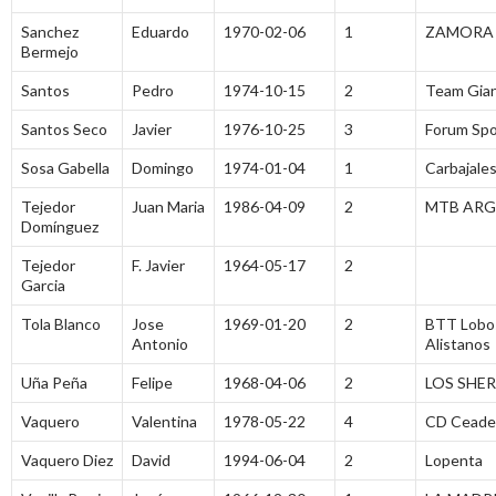
Sanchez
Eduardo
1970-02-06
1
ZAMORA 
Bermejo
Santos
Pedro
1974-10-15
2
Team Gia
Santos Seco
Javier
1976-10-25
3
Forum Spo
Sosa Gabella
Domingo
1974-01-04
1
Carbajales
Tejedor
Juan Maria
1986-04-09
2
MTB ARG
Domínguez
Tejedor
F. Javier
1964-05-17
2
Garcia
Tola Blanco
Jose
1969-01-20
2
BTT Lobo
Antonio
Alistanos
Uña Peña
Felipe
1968-04-06
2
LOS SHE
Vaquero
Valentina
1978-05-22
4
CD Ceade
Vaquero Diez
David
1994-06-04
2
Lopenta