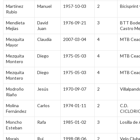
Martinez
Manuel
1957-10-03
2
Bicisprint 
Rubio
Mendieta
David
1976-09-21
3
BTT Bode
Mejías
Juan
Castro Me
Mezquita
Claudia
2007-03-04
4
MTB Cea
Mayor
Mezquita
Diego
1975-05-03
4
MTB Cea
Montero
Mezquita
Diego
1975-05-03
4
MTB Cea
Montero
Modroño
Jesús
1970-09-07
2
Villalpan
Riaño
Molina
Carlos
1974-01-11
2
C.D.
Fernández
CICLORI
Moncho
Rafa
1985-01-02
3
Losilla de
Esteban
Morais
Rui
1998-08-06
2
Velo Club