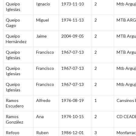
Queipo
Ignacio
1973-11-10
2
Mtb Arguji
Iglesias
Queipo
Miguel
1974-11-13
2
MTB ARG
Gago
Queipo
Jaime
2004-09-05
2
MTB Arguj
Hernández
Queipo
Francisco
1967-07-13
2
MTB Arguj
Iglesias
Queipo
Francisco
1967-07-13
2
Mtb Arguji
Iglesias
Queipo
Francisco
1967-07-13
2
Mtb Arguji
Iglesias
Ramos
Alfredo
1976-08-19
1
Cansinos 
Escudero
Ramos
Ana
1974-10-15
2
CD CEAD
González
Refoyo
Ruben
1986-12-01
3
Monfarrac