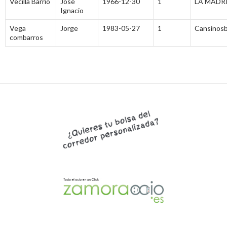
Vecilla Barrio
José
1966-12-30
1
LA MADR
Ignacio
Vega
Jorge
1983-05-27
1
Cansinosb
combarros