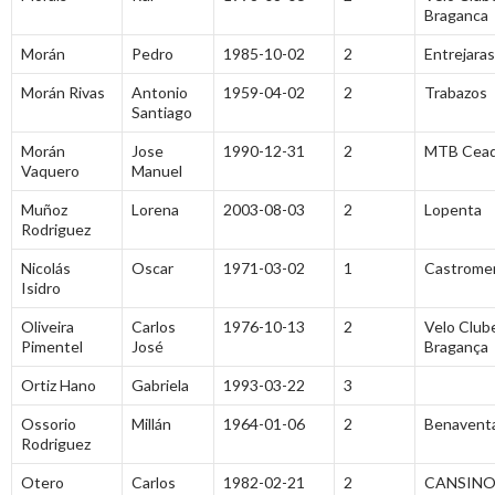
Braganca
Morán
Pedro
1985-10-02
2
Entrejaras
Morán Rivas
Antonio
1959-04-02
2
Trabazos
Santiago
Morán
Jose
1990-12-31
2
MTB Cea
Vaquero
Manuel
Muñoz
Lorena
2003-08-03
2
Lopenta
Rodriguez
Nicolás
Oscar
1971-03-02
1
Castrome
Isidro
Oliveira
Carlos
1976-10-13
2
Velo Club
Pimentel
José
Bragança
Ortiz Hano
Gabriela
1993-03-22
3
Ossorio
Millán
1964-01-06
2
Benavent
Rodriguez
Otero
Carlos
1982-02-21
2
CANSINO