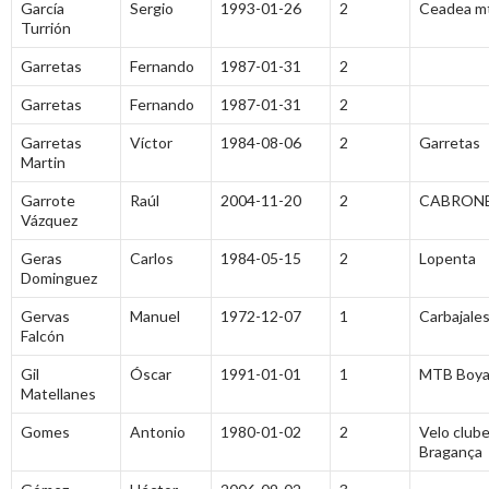
García
Sergio
1993-01-26
2
Ceadea m
Turrión
Garretas
Fernando
1987-01-31
2
Garretas
Fernando
1987-01-31
2
Garretas
Víctor
1984-08-06
2
Garretas
Martin
Garrote
Raúl
2004-11-20
2
CABRONE
Vázquez
Geras
Carlos
1984-05-15
2
Lopenta
Dominguez
Gervas
Manuel
1972-12-07
1
Carbajales
Falcón
Gil
Óscar
1991-01-01
1
MTB Boy
Matellanes
Gomes
Antonio
1980-01-02
2
Velo club
Bragança