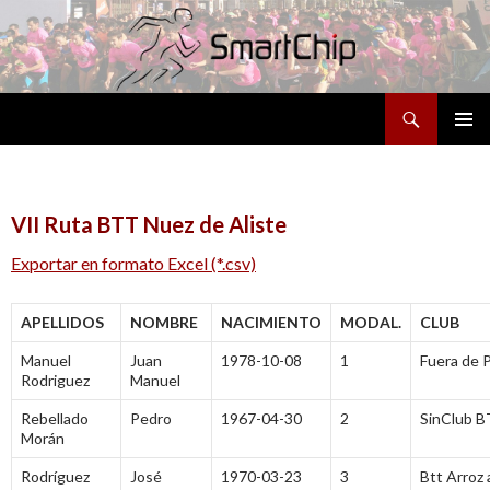
Buscar
SALTAR
MENÚ
AL
PRINCI
CONTENIDO
VII Ruta BTT Nuez de Aliste
Exportar en formato Excel (*.csv)
APELLIDOS
NOMBRE
NACIMIENTO
MODAL.
CLUB
Manuel
Juan
1978-10-08
1
Fuera de 
Rodriguez
Manuel
Rebellado
Pedro
1967-04-30
2
SinClub 
Morán
Rodríguez
José
1970-03-23
3
Btt Arroz a