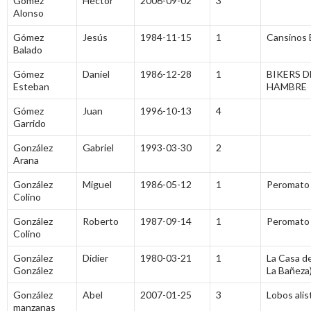
Gómez
Héctor
2006-09-02
3
Alonso
Gómez
Jesús
1984-11-15
1
Cansinos 
Balado
Gómez
Daniel
1986-12-28
1
BIKERS D
Esteban
HAMBRE
Gómez
Juan
1996-10-13
4
Garrido
González
Gabriel
1993-03-30
2
Arana
González
Miguel
1986-05-12
1
Peromato 
Colino
González
Roberto
1987-09-14
1
Peromato 
Colino
González
Didier
1980-03-21
1
La Casa de 
González
La Bañeza
González
Abel
2007-01-25
3
Lobos ali
manzanas