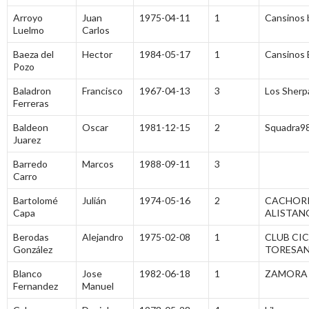
Arroyo
Juan
1975-04-11
1
Cansinos 
Luelmo
Carlos
Baeza del
Hector
1984-05-17
1
Cansinos 
Pozo
Baladron
Francisco
1967-04-13
3
Los Sherp
Ferreras
Baldeon
Oscar
1981-12-15
2
Squadra9
Juarez
Barredo
Marcos
1988-09-11
3
Carro
Bartolomé
Julián
1974-05-16
2
CACHOR
Capa
ALISTAN
Berodas
Alejandro
1975-02-08
1
CLUB CIC
González
TORESA
Blanco
Jose
1982-06-18
1
ZAMORA
Fernandez
Manuel