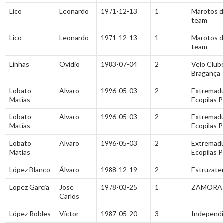
Lico
Leonardo
1971-12-13
1
Marotos d
team
Lico
Leonardo
1971-12-13
1
Marotos d
team
Linhas
Ovídio
1983-07-04
2
Velo Club
Bragança
Lobato
Alvaro
1996-05-03
2
Extremad
Matías
Ecopilas 
Lobato
Alvaro
1996-05-03
2
Extremad
Matías
Ecopilas 
Lobato
Alvaro
1996-05-03
2
Extremad
Matías
Ecopilas 
López Blanco
Álvaro
1988-12-19
2
Estruzate
Lopez Garcia
Jose
1978-03-25
1
ZAMORA 
Carlos
López Robles
Víctor
1987-05-20
3
Independ