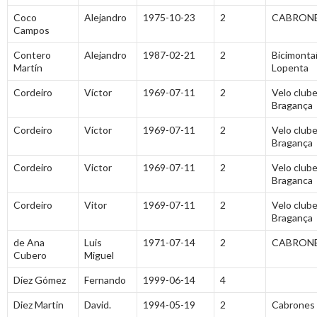
Coco
Alejandro
1975-10-23
2
CABRONE
Campos
Contero
Alejandro
1987-02-21
2
Bicimonta
Martín
Lopenta
Cordeiro
Víctor
1969-07-11
2
Velo club
Bragança
Cordeiro
Víctor
1969-07-11
2
Velo club
Bragança
Cordeiro
Victor
1969-07-11
2
Velo club
Braganca
Cordeiro
Vitor
1969-07-11
2
Velo club
Bragança
de Ana
Luis
1971-07-14
2
CABRONE
Cubero
Miguel
Díez Gómez
Fernando
1999-06-14
4
Diez Martin
David.
1994-05-19
2
Cabrones 