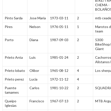
BIKE/TR
CHEMA -
BOLAÑO
Pinto Sarda
Jose Maria
1973-03-11
2
mtb cead
Pires
Nelson
1976-05-11
1
Marotos d
team
Porto
Diana
1987-09-03
2
5300
BikeShop
Giant
Prieto Anta
Luis
1985-01-24
2
Cachorro
Alistanos
Prieto lobato
Olibor
1965-08-12
4
Los sherp
Prieto perez
Lucia
1972-11-12
4
Puente
Carlos
1981-10-22
2
SQUADRA
tamames
Queipo
Francisco
1967-07-13
2
MTB Arguj
Iglesias