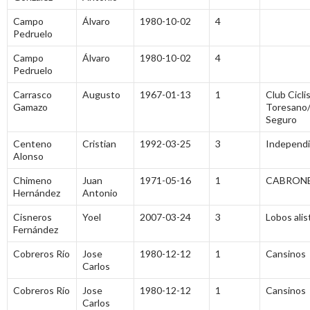
Campo
Álvaro
1980-10-02
4
Pedruelo
Campo
Álvaro
1980-10-02
4
Pedruelo
Carrasco
Augusto
1967-01-13
1
Club Cicli
Gamazo
Toresano
Seguro
Centeno
Cristian
1992-03-25
3
Independ
Alonso
Chimeno
Juan
1971-05-16
1
CABRONE
Hernández
Antonio
Cisneros
Yoel
2007-03-24
3
Lobos ali
Fernández
Cobreros Río
Jose
1980-12-12
1
Cansinos
Carlos
Cobreros Río
Jose
1980-12-12
1
Cansinos
Carlos