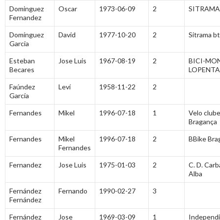
Dominguez
Oscar
1973-06-09
2
SITRAMA
Fernandez
Domínguez
David
1977-10-20
2
Sitrama bt
Garcia
Esteban
Jose Luis
1967-08-19
2
BICI-MO
Becares
LOPENTA
Faúndez
Leví
1958-11-22
2
García
Fernandes
Mikel
1996-07-18
1
Velo club
Bragança
Fernandes
Mikel
1996-07-18
2
BBike Bra
Fernandes
Fernandez
Jose Luis
1975-01-03
2
C. D. Carb
Alba
Fernández
Fernando
1990-02-27
3
Fernández
Fernández
Jose
1969-03-09
1
Independ