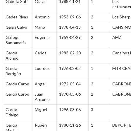
Gabella Sutil
Óscar
1988-11-21
1
Los
estruzate
Gadea Rivas
Antonio
1953-09-06
2
Los Sherp
Galan Calvo
Mario
1978-04-18
1
CANSINO
Gallego
Eugenio
1959-04-29
2
AMZ
Santamaría
García
Carlos
1983-02-20
2
Cansinos 
Alonso
García
Lourdes
1976-02-02
1
MTB CEA
Barrigón
Garcia Carbo
Angel
1972-05-04
2
CABRONE
Garcia Carbo
Juan
1970-03-06
2
CABRONE
Antonio
García
Miguel
1996-03-06
3
Fidalgo
García
Rubén
1980-11-26
1
DEPORT
Matilla