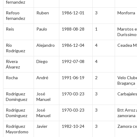
fernandez
Refoyo
Ruben
1986-12-01
3
Monforra
fernandez
Reis
Paulo
1988-08-28
1
Marotos e
Durissim
Río
Alejandro
1986-12-04
4
Ceadea 
Rodríguez
Rivera
Diego
1992-07-08
4
Álvarez
Rocha
André
1991-06-19
2
Velo Club
Bragança
Rodríguez
José
1970-03-23
3
Carbajales
Domínguez
Manuel
Rodríguez
José
1970-03-23
3
Btt Arroz a
Domínguez
Manuel
zamorana
Rodriguez
Javier
1982-10-24
3
Zamora cx
Mayordomo