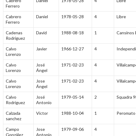
Cabrero
Daniel
1978-05-28
4
Libre
Ferrero
Cabrero
Daniel
1978-05-28
4
Libre
Ferrero
Cadenas
David
1988-08-18
1
Cansinos 
Rodriguez
Calvo
Javier
1966-12-27
4
Independ
Lorenzo
Calvo
José
1971-02-23
4
Villalcamp
Lorenzo
Ángel
Calvo
Jose
1971-02-23
4
Villalcamp
Lorenzo
Ángel
Calvo
José
1979-05-14
2
Squadra 9
Rodríguez
Antonio
Calzada
Victor
1988-10-04
1
Peromato 
sanchez
Campo
Jose
1979-09-06
4
González
Antonio