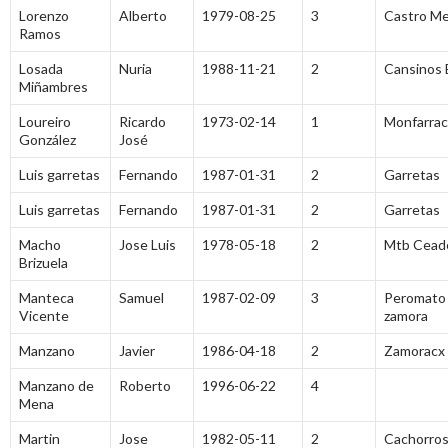
Lorenzo
Alberto
1979-08-25
3
Castro Me
Ramos
Losada
Nuria
1988-11-21
2
Cansinos 
Miñambres
Loureiro
Ricardo
1973-02-14
1
Monfarrac
González
José
Luis garretas
Fernando
1987-01-31
2
Garretas
Luis garretas
Fernando
1987-01-31
2
Garretas
Macho
Jose Luis
1978-05-18
2
Mtb Cead
Brizuela
Manteca
Samuel
1987-02-09
3
Peromato 
Vicente
zamora
Manzano
Javier
1986-04-18
2
Zamoracx
Manzano de
Roberto
1996-06-22
4
Mena
Martin
Jose
1982-05-11
2
Cachorro