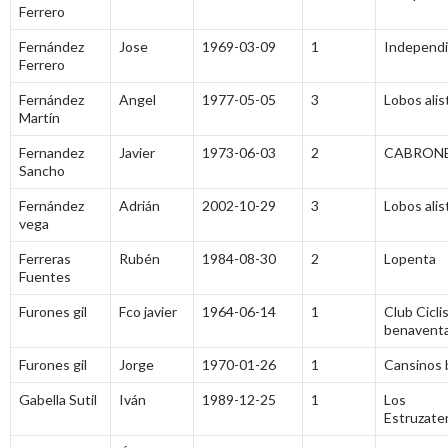
Ferrero
Fernández
Jose
1969-03-09
1
Independ
Ferrero
Fernández
Angel
1977-05-05
3
Lobos ali
Martín
Fernandez
Javier
1973-06-03
2
CABRONE
Sancho
Fernández
Adrián
2002-10-29
3
Lobos ali
vega
Ferreras
Rubén
1984-08-30
2
Lopenta
Fuentes
Furones gil
Fco javier
1964-06-14
1
Club Cicli
benavent
Furones gil
Jorge
1970-01-26
1
Cansinos 
Gabella Sutil
Iván
1989-12-25
1
Los
Estruzate