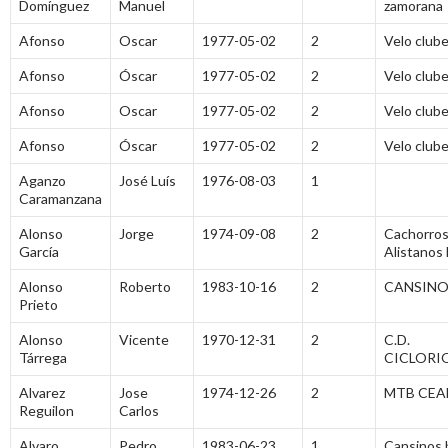
Domínguez
Manuel
zamorana
Afonso
Oscar
1977-05-02
2
Velo club
Afonso
Óscar
1977-05-02
2
Velo club
Afonso
Oscar
1977-05-02
2
Velo club
Afonso
Óscar
1977-05-02
2
Velo club
Aganzo
José Luís
1976-08-03
1
Caramanzana
Alonso
Jorge
1974-09-08
2
Cachorro
García
Alistanos
Alonso
Roberto
1983-10-16
2
CANSINO
Prieto
Alonso
Vicente
1970-12-31
2
C.D.
Tárrega
CICLORI
Alvarez
Jose
1974-12-26
2
MTB CEA
Reguilon
Carlos
Alvaro
Pedro
1983-06-23
1
Cansinos 