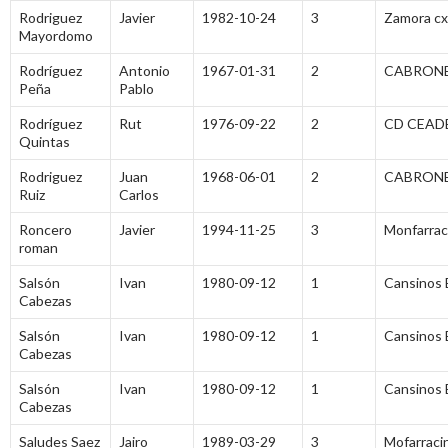
Rodriguez
Javier
1982-10-24
3
Zamora cx
Mayordomo
Rodríguez
Antonio
1967-01-31
2
CABRONE
Peña
Pablo
Rodríguez
Rut
1976-09-22
2
CD CEAD
Quintas
Rodriguez
Juan
1968-06-01
2
CABRONE
Ruiz
Carlos
Roncero
Javier
1994-11-25
3
Monfarrac
roman
Salsón
Ivan
1980-09-12
1
Cansinos 
Cabezas
Salsón
Ivan
1980-09-12
1
Cansinos 
Cabezas
Salsón
Ivan
1980-09-12
1
Cansinos 
Cabezas
Saludes Saez
Jairo
1989-03-29
3
Mofarraci