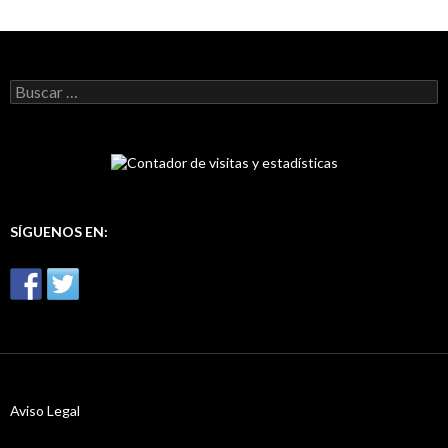
B
u
s
c
a
r
:
SÍGUENOS EN:
Aviso Legal