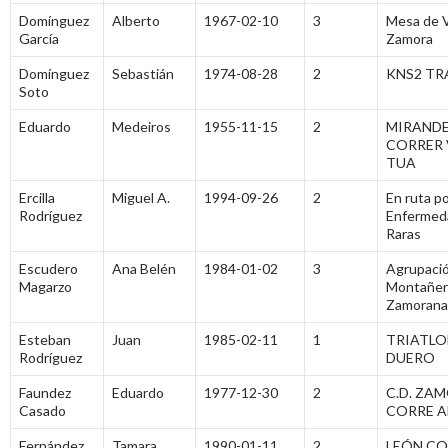
Domínguez
Alberto
1967-02-10
3
Mesa de V
García
Zamora
Domínguez
Sebastián
1974-08-28
2
KNS2 TR
Soto
Eduardo
Medeiros
1955-11-15
2
MIRANDE
CORRER 
TUA
Ercilla
Miguel A.
1994-09-26
2
En ruta po
Rodríguez
Enfermed
Raras
Escudero
Ana Belén
1984-01-02
3
Agrupaci
Magarzo
Montañer
Zamorana
Esteban
Juan
1985-02-11
1
TRIATL
Rodríguez
DUERO
Faundez
Eduardo
1977-12-30
2
C.D. ZA
Casado
CORRE 
Fernández
Tamara
1990-01-11
2
LEÓN CO