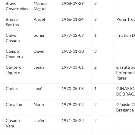
Bravo
Manuel
1968-09-29
2
Covarrubias
Miguel
Brioso
Angel
1966-01-24
2
Peña Trev
Santos
Calvo
Sonia
1977-02-07
1
Triatlón 
Casado
Campo
David
1982-01-30
3
Chamero
Cantero
Jesús
1997-03-01
2
En ruta po
Liquete
Enfermed
Raras
Carlos
José
1970-05-08
1
GINÁSIO
DE BRA
Carvalho
Nuno
1979-02-02
2
Ginásio C
Bragança
Casado
Javier
1991-05-22
2
Vara