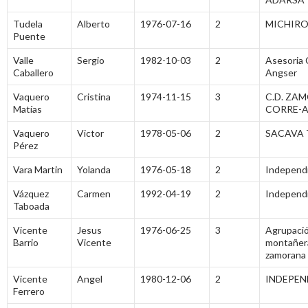
Tudela
Alberto
1976-07-16
2
MICHIR
Puente
Valle
Sergio
1982-10-03
2
Asesoria 
Caballero
Angser
Vaquero
Cristina
1974-11-15
3
C.D. ZA
Matías
CORRE-
Vaquero
Victor
1978-05-06
2
SACAVA 
Pérez
Vara Martin
Yolanda
1976-05-18
2
Independ
Vázquez
Carmen
1992-04-19
2
Independ
Taboada
Vicente
Jesus
1976-06-25
3
Agrupaci
Barrio
Vicente
montañer
zamorana
Vicente
Angel
1980-12-06
2
INDEPEN
Ferrero