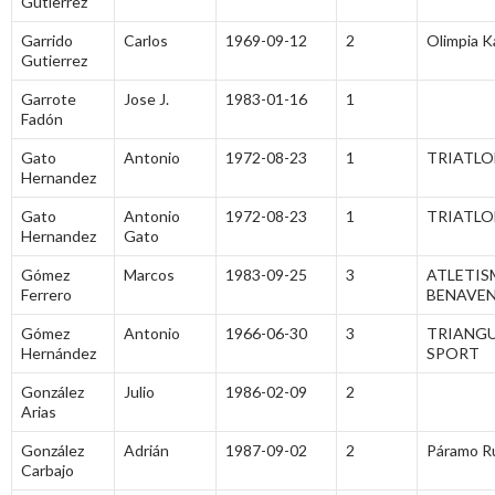
Gutierrez
Garrido
Carlos
1969-09-12
2
Olimpia K
Gutierrez
Garrote
Jose J.
1983-01-16
1
Fadón
Gato
Antonio
1972-08-23
1
TRIATL
Hernandez
Gato
Antonio
1972-08-23
1
TRIATL
Hernandez
Gato
Gómez
Marcos
1983-09-25
3
ATLETI
Ferrero
BENAVE
Gómez
Antonio
1966-06-30
3
TRIANG
Hernández
SPORT
González
Julio
1986-02-09
2
Arias
González
Adrián
1987-09-02
2
Páramo R
Carbajo