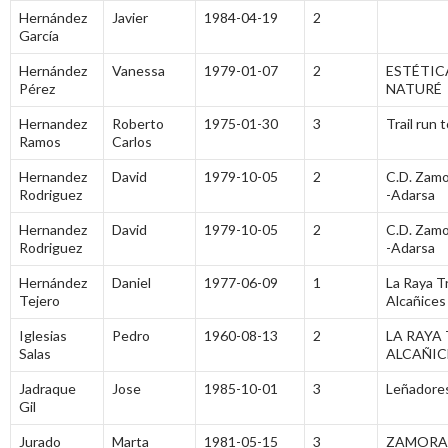
Hernández
Javier
1984-04-19
2
García
Hernández
Vanessa
1979-01-07
2
ESTÉTIC
Pérez
NATURÉ
Hernandez
Roberto
1975-01-30
3
Trail run 
Ramos
Carlos
Hernandez
David
1979-10-05
2
C.D. Zamo
Rodriguez
-Adarsa
Hernandez
David
1979-10-05
2
C.D. Zamo
Rodriguez
-Adarsa
Hernández
Daniel
1977-06-09
1
La Raya Tr
Tejero
Alcañices
Iglesias
Pedro
1960-08-13
2
LA RAYA 
Salas
ALCAÑIC
Jadraque
Jose
1985-10-01
3
Leñadore
Gil
Jurado
Marta
1981-05-15
3
ZAMORA