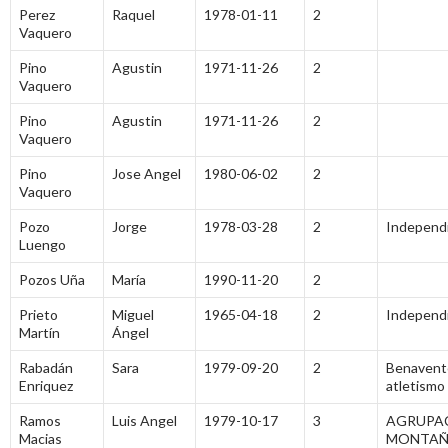
Perez
Raquel
1978-01-11
2
Vaquero
Pino
Agustin
1971-11-26
2
Vaquero
Pino
Agustin
1971-11-26
2
Vaquero
Pino
Jose Angel
1980-06-02
2
Vaquero
Pozo
Jorge
1978-03-28
2
Independ
Luengo
Pozos Uña
María
1990-11-20
2
Prieto
Miguel
1965-04-18
2
Independ
Martín
Ángel
Rabadán
Sara
1979-09-20
2
Benavent
Enriquez
atletismo
Ramos
Luis Angel
1979-10-17
3
AGRUPA
Macias
MONTAÑ