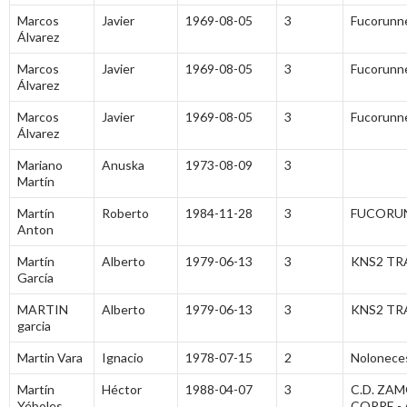
Marcos
Javier
1969-08-05
3
Fucorunn
Álvarez
Marcos
Javier
1969-08-05
3
Fucorunn
Álvarez
Marcos
Javier
1969-08-05
3
Fucorunn
Álvarez
Mariano
Anuska
1973-08-09
3
Martín
Martín
Roberto
1984-11-28
3
FUCORU
Anton
Martín
Alberto
1979-06-13
3
KNS2 TR
García
MARTIN
Alberto
1979-06-13
3
KNS2 TR
garcia
Martin Vara
Ignacio
1978-07-15
2
Nolonece
Martín
Héctor
1988-04-07
3
C.D. ZA
Yéboles
CORRE -