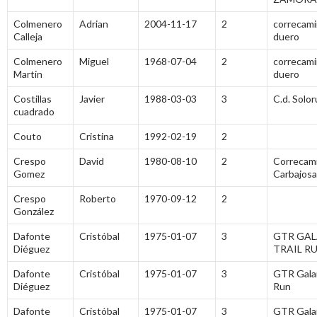
Colmenero
Adrian
2004-11-17
2
correcami
Calleja
duero
Colmenero
Miguel
1968-07-04
2
correcami
Martin
duero
Costillas
Javier
1988-03-03
3
C.d. Solo
cuadrado
Couto
Cristina
1992-02-19
2
Crespo
David
1980-08-10
2
Correcam
Gomez
Carbajosa
Crespo
Roberto
1970-09-12
2
González
Dafonte
Cristóbal
1975-01-07
3
GTR GA
Diéguez
TRAIL R
Dafonte
Cristóbal
1975-01-07
3
GTR Galai
Diéguez
Run
Dafonte
Cristóbal
1975-01-07
3
GTR Galai