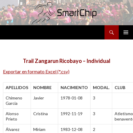
Buscar
SALTAR
MENÚ
AL
PRINCI
CONTENIDO
Trail Zangarun Ricobayo – Individual
Exportar en formato Excel (*.csv)
APELLIDOS
NOMBRE
NACIMIENTO
MODAL.
CLUB
Chimeno
Javier
1978-01-08
3
Garcia
Alonso
Cristina
1992-11-19
3
Atletismo
Prieto
benavent
Álvarez
Miriam
1983-12-08
2