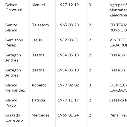
Belver
Manuel
1997-12-19
3
Agrupaci
González
Montañer
Zamorana
Benito
Telesforo
1965-03-20
2
CD TEA
Blanco
RUN&GO
Bercianos
Jesus
1982-03-31
2
VINO DE
Perez
CAJA RU
Betegon
Beatriz
1984-05-18
2
Trail Run
Andres
Betegon
Beatriz
1984-05-18
2
Trail Run
Andres
Blanco
Roberto
1979-02-02
3
CORREC
Hernandez
CARBAJ
Blanco
Patricia
1977-11-17
2
Estética 
Prado
Bragado
Mercedes
1966-01-24
2
Peña Trev
Carretero