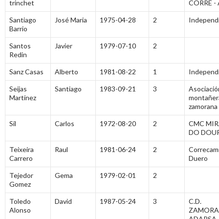
trinchet
CORRE -
Santiago
José Maria
1975-04-28
2
Independ
Barrio
Santos
Javier
1979-07-10
2
Redin
Sanz Casas
Alberto
1981-08-22
1
Independ
Seijas
Santiago
1983-09-21
3
Asociació
Martínez
montañer
zamorana
Sil
Carlos
1972-08-20
2
CMC MI
DO DOU
Teixeira
Raul
1981-06-24
2
Correcami
Carrero
Duero
Tejedor
Gema
1979-02-01
2
Gomez
Toledo
David
1987-05-24
3
C.D.
Alonso
ZAMORA
ADARSA