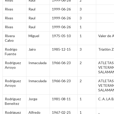
Rivas
Raul
1999-06-26
2
Rivas
Raul
1999-06-26
3
Rivas
Raul
1999-06-26
3
Rivas
Raul
1999-06-26
1
Rivera
Miguel
1975-05-10
1
Valer de A
Calvo
Rodrigo
Jairo
1985-12-15
3
Triatlón 
Fuente
Rodriguez
Inmaculada
1966-06-23
2
ATLETAS
Arroyo
VETERA
SALAMA
Rodriguez
Inmaculada
1966-06-23
2
ATLETAS
Arroyo
VETERA
SALAMA
Rodriguez
Jorge
1981-08-11
1
C. A. LA
Beneitez
Rodriguez
Alfredo
1967-02-25
1
..