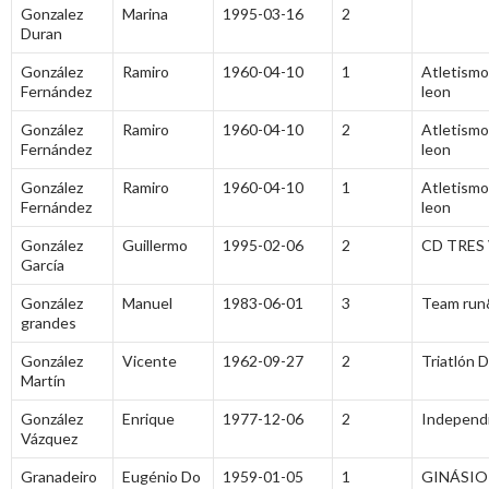
Gonzalez
Marina
1995-03-16
2
Duran
González
Ramiro
1960-04-10
1
Atletismo
Fernández
leon
González
Ramiro
1960-04-10
2
Atletismo
Fernández
leon
González
Ramiro
1960-04-10
1
Atletismo
Fernández
leon
González
Guillermo
1995-02-06
2
CD TRES
García
González
Manuel
1983-06-01
3
Team run
grandes
González
Vicente
1962-09-27
2
Triatlón 
Martín
González
Enrique
1977-12-06
2
Independ
Vázquez
Granadeiro
Eugénio Do
1959-01-05
1
GINÁSIO