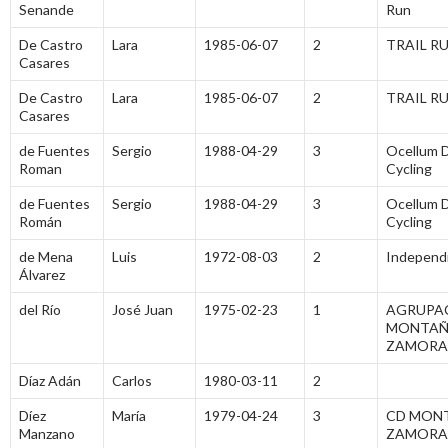
Senande
Run
De Castro
Lara
1985-06-07
2
TRAIL R
Casares
De Castro
Lara
1985-06-07
2
TRAIL R
Casares
de Fuentes
Sergio
1988-04-29
3
Ocellum D
Roman
Cycling
de Fuentes
Sergio
1988-04-29
3
Ocellum D
Román
Cycling
de Mena
Luis
1972-08-03
2
Independ
Álvarez
del Río
José Juan
1975-02-23
1
AGRUPA
MONTAÑ
ZAMORA
Díaz Adán
Carlos
1980-03-11
2
Díez
María
1979-04-24
3
CD MON
Manzano
ZAMORA