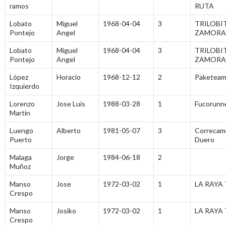
ramos
RUTA
Lobato
Miguel
1968-04-04
3
TRILOBI
Pontejo
Angel
ZAMORA
Lobato
Miguel
1968-04-04
3
TRILOBI
Pontejo
Angel
ZAMORA
López
Horacio
1968-12-12
2
Paketea
Izquierdo
Lorenzo
Jose Luis
1988-03-28
1
Fucorunn
Martin
Luengo
Alberto
1981-05-07
3
Correcami
Puerto
Duero
Malaga
Jorge
1984-06-18
2
Muñoz
Manso
Jose
1972-03-02
1
LA RAYA 
Crespo
Manso
Josiko
1972-03-02
1
LA RAYA 
Crespo