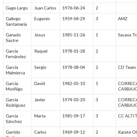
Gago Largo
Juan Carlos
1976-06-24
2
Gallego
Eugenio
1959-04-29
3
AMZ
Santamaría
Ganado
Jesus
1985-11-26
1
Sacava Tra
Sastre
García
Raquel
1978-01-28
2
Fernández
Garcia
Sergio
1978-08-04
2
CD Team
Malmierca
García
David
1982-05-10
1
CORREC
Moríñigo
CARBAJ
García
Javier
1974-03-20
3
CORREC
Rodríguez
CARBAJ
Garcia
Marta
1985-09-17
3
CC ALTI
Sánchez
Garrido
Carlos
1969-09-12
2
Karate Ol