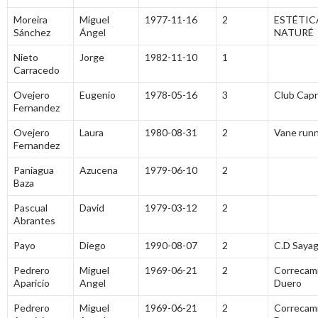
Moreira
Miguel
1977-11-16
2
ESTÉTIC
Sánchez
Ángel
NATURÉ
Nieto
Jorge
1982-11-10
1
Carracedo
Ovejero
Eugenio
1978-05-16
3
Club Cap
Fernandez
Ovejero
Laura
1980-08-31
2
Vane run
Fernandez
Paniagua
Azucena
1979-06-10
2
Baza
Pascual
David
1979-03-12
2
Abrantes
Payo
Diego
1990-08-07
2
C.D Saya
Pedrero
Miguel
1969-06-21
2
Correcami
Aparicio
Angel
Duero
Pedrero
Miguel
1969-06-21
2
Correcami