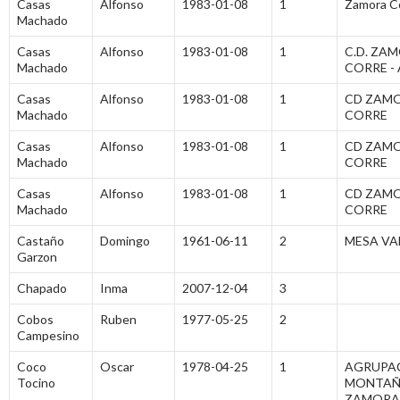
Casas
Alfonso
1983-01-08
1
Zamora C
Machado
Casas
Alfonso
1983-01-08
1
C.D. ZA
Machado
CORRE -
Casas
Alfonso
1983-01-08
1
CD ZAM
Machado
CORRE
Casas
Alfonso
1983-01-08
1
CD ZAM
Machado
CORRE
Casas
Alfonso
1983-01-08
1
CD ZAM
Machado
CORRE
Castaño
Domingo
1961-06-11
2
MESA VA
Garzon
Chapado
Inma
2007-12-04
3
Cobos
Ruben
1977-05-25
2
Campesino
Coco
Oscar
1978-04-25
1
AGRUPA
Tocino
MONTAÑ
ZAMORA