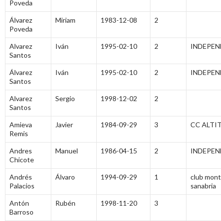
Poveda
Álvarez
Miriam
1983-12-08
2
Poveda
Alvarez
Iván
1995-02-10
2
INDEPEN
Santos
Álvarez
Iván
1995-02-10
2
INDEPEN
Santos
Alvarez
Sergio
1998-12-02
2
Santos
Amieva
Javier
1984-09-29
3
CC ALTI
Remis
Andres
Manuel
1986-04-15
2
INDEPEN
Chicote
Andrés
Álvaro
1994-09-29
1
club mon
Palacios
sanabria
Antón
Rubén
1998-11-20
3
Barroso