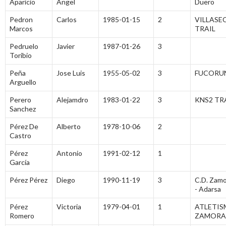
Aparicio
Angel
Duero
Pedron
Carlos
1985-01-15
2
VILLASE
Marcos
TRAIL
Pedruelo
Javier
1987-01-26
3
Toribio
Peña
Jose Luis
1955-05-02
3
FUCORU
Arguello
Perero
Alejamdro
1983-01-22
3
KNS2 TR
Sanchez
Pérez De
Alberto
1978-10-06
2
Castro
Pérez
Antonio
1991-02-12
1
García
Pérez Pérez
Diego
1990-11-19
3
C.D. Zamo
- Adarsa
Pérez
Victoria
1979-04-01
1
ATLETI
Romero
ZAMORA