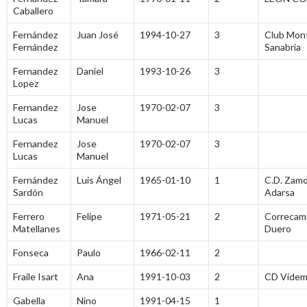
Caballero
Fernández
Juan José
1994-10-27
3
Club Mon
Fernández
Sanabria
Fernandez
Daniel
1993-10-26
3
Lopez
Fernandez
Jose
1970-02-07
3
Lucas
Manuel
Fernandez
Jose
1970-02-07
3
Lucas
Manuel
Fernández
Luis Ángel
1965-01-10
1
C.D. Zamo
Sardón
Adarsa
Ferrero
Felipe
1971-05-21
2
Correcami
Matellanes
Duero
Fonseca
Paulo
1966-02-11
2
Fraile Isart
Ana
1991-10-03
2
CD Videm
Gabella
Nino
1991-04-15
1