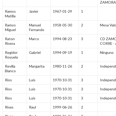
ZAMORA
Ramos
Javier
1967-01-29
1
Matilla
Ramos
Manuel
1958-05-30
2
Mesa Valo
Miguel
Fernando
Raton
Marco
1994-08-23
3
CD ZAM
Rivera
CORRE -
Regidor
Gabriel
1994-09-19
1
Ninguno
Royuela
Revilla
Margarita
1980-11-26
2
Independ
Blanco
Ríos
Luis
1970-10-31
3
Independ
Ríos
Luis
1970-10-31
3
Independ
Ríos
Luis
1970-10-31
3
Independ
Rivas
Raul
1999-06-26
2