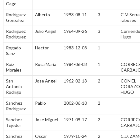
Gago
Rodriguez
Alberto
1993-08-11
3
C.M Serra
Gonzalez
raboses
Rodriguez
Julio Angel
1964-09-26
3
Corriendo
Rodriguez
Hugo
Rogado
Hector
1983-12-08
1
Sanz
Ruiz
Rosa Maria
1984-06-03
1
CORREC
Morales
CARBAJ
San
Jose Angel
1962-02-13
2
CON EL
Antonio
CORAZO
Rodrigo
HUGO
Sanchez
Pablo
2002-06-10
2
Rodriguez
Sanchez
Jose Miguel
1971-09-17
2
CORREC
Tejedor
CARBAJ
Sánchez
Oscar
1979-10-24
2
C.D. ZA