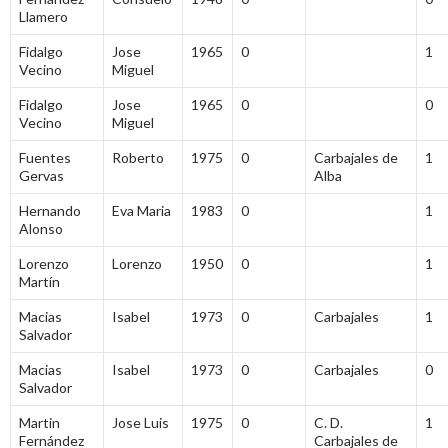
Llamero
Fidalgo
Jose
1965
0
1
Vecino
Miguel
Fidalgo
Jose
1965
0
0
Vecino
Miguel
Fuentes
Roberto
1975
0
Carbajales de
1
Gervas
Alba
Hernando
Eva Maria
1983
0
1
Alonso
Lorenzo
Lorenzo
1950
0
1
Martín
Macias
Isabel
1973
0
Carbajales
1
Salvador
Macias
Isabel
1973
0
Carbajales
0
Salvador
Martin
Jose Luis
1975
0
C. D.
1
Fernández
Carbajales de