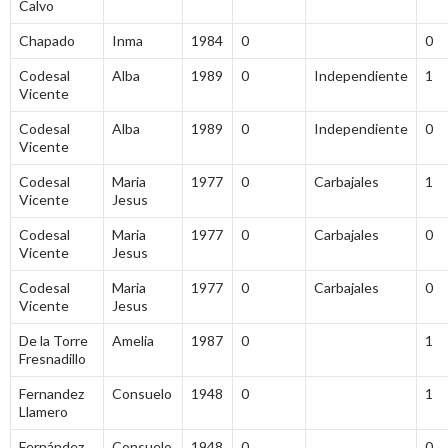
Calvo
Chapado
Inma
1984
0
0
Codesal
Alba
1989
0
Independiente
1
Vicente
Codesal
Alba
1989
0
Independiente
0
Vicente
Codesal
Maria
1977
0
Carbajales
1
Vicente
Jesus
Codesal
Maria
1977
0
Carbajales
0
Vicente
Jesus
Codesal
Maria
1977
0
Carbajales
0
Vicente
Jesus
De la Torre
Amelia
1987
0
1
Fresnadillo
Fernandez
Consuelo
1948
0
1
Llamero
Fernández
Consuelo
1948
0
0