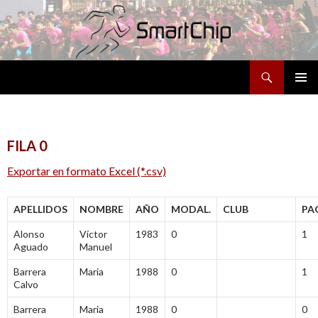
Buscar
SALTAR
MENÚ
AL
PRINCI
CONTENIDO
FILA 0
Exportar en formato Excel (*.csv)
APELLIDOS
NOMBRE
AÑO
MODAL.
CLUB
PA
Alonso
Víctor
1983
0
1
Aguado
Manuel
Barrera
Maria
1988
0
1
Calvo
Barrera
Maria
1988
0
0