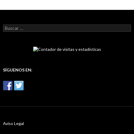
B
u
s
c
a
r
:
SÍGUENOS EN:
Aviso Legal