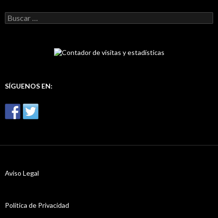
B
u
s
c
a
r
:
SÍGUENOS EN:
Aviso Legal
Política de Privacidad