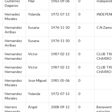
Gutiérrez
Pilar
1963-09-06
0
Independ
Daganzo
Hernadez
Yolanda
1972-07-13
0
INDEPEN
Morales
Hernandez
Susana
1976-11-30
0
C.N Zamo
Arribas
Hernandez
Susana
1976-11-30
0
Arribas
Hernandez
Victor
1987-02-13
0
CLUB TR
Hernandez
CHARRO
Hernandez
Victor
1987-02-13
0
CLUB TR
Hernandez
CHARRO
Hernandez
Jose Miguel
1981-05-06
0
Morales
Hernandez
Yolanda
1972-07-13
0
Morales
Herrero
Ángel
2008-09-12
0
Benavent
Hernando
natación