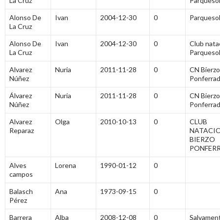
La Cruz
Parqueso
Alonso De
Ivan
2004-12-30
0
Parqueso
La Cruz
Alonso De
Ivan
2004-12-30
0
Club nata
La Cruz
Parqueso
Alvarez
Nuria
2011-11-28
0
CN Bierzo
Núñez
Ponferra
Álvarez
Nuria
2011-11-28
0
CN Bierzo
Núñez
Ponferra
Alvarez
Olga
2010-10-13
0
CLUB
Reparaz
NATACI
BIERZO
PONFER
Alves
Lorena
1990-01-12
0
campos
Balasch
Ana
1973-09-15
0
Pérez
Barrera
Alba
2008-12-08
0
Salvamen