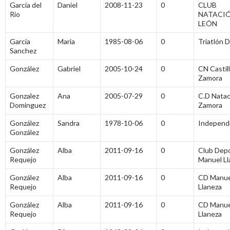
García del
Daniel
2008-11-23
0
CLUB
Rio
NATACI
LEÓN
Garcia
Maria
1985-08-06
0
Triatlón 
Sanchez
González
Gabriel
2005-10-24
0
CN Castil
Zamora
Gonzalez
Ana
2005-07-29
0
C.D Natac
Dominguez
Zamora
González
Sandra
1978-10-06
0
Independ
González
González
Alba
2011-09-16
0
Club Depo
Requejo
Manuel Ll
González
Alba
2011-09-16
0
CD Manue
Requejo
Llaneza
González
Alba
2011-09-16
0
CD Manue
Requejo
Llaneza