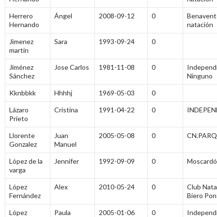
Herrero
Ángel
2008-09-12
0
Benavent
Hernando
natación
Jimenez
Sara
1993-09-24
0
martin
Jiménez
Jose Carlos
1981-11-08
0
Independi
Sánchez
Ninguno
Kknbbkk
Hhhhj
1969-05-03
0
Lázaro
Cristina
1991-04-22
0
INDEPEN
Prieto
Llorente
Juan
2005-05-08
0
CN.PAR
Gonzalez
Manuel
López de la
Jennifer
1992-09-09
0
Moscardó
varga
López
Alex
2010-05-24
0
Club Nata
Fernández
Biero Pon
López
Paula
2005-01-06
0
Independ