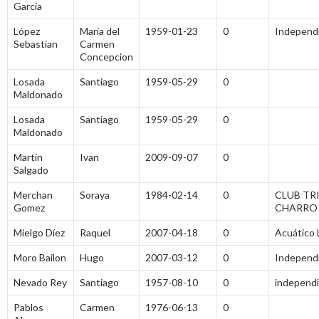
García
López
María del
1959-01-23
0
Independ
Sebastian
Carmen
Concepcion
Losada
Santiago
1959-05-29
0
Maldonado
Losada
Santiago
1959-05-29
0
Maldonado
Martin
Ivan
2009-09-07
0
Salgado
Merchan
Soraya
1984-02-14
0
CLUB TR
Gomez
CHARRO
Mielgo Díez
Raquel
2007-04-18
0
Acuático
Moro Bailon
Hugo
2007-03-12
0
Independ
Nevado Rey
Santiago
1957-08-10
0
independ
Pablos
Carmen
1976-06-13
0