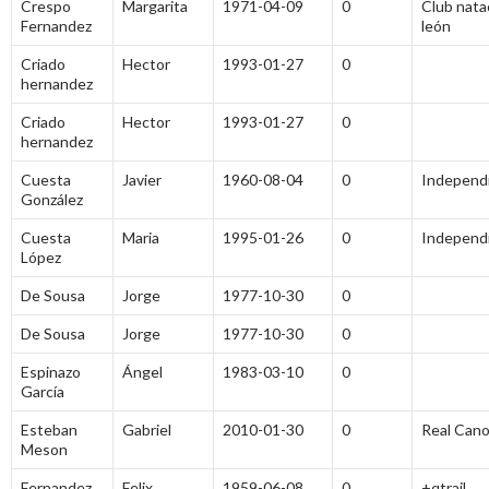
Crespo
Margarita
1971-04-09
0
Club nata
Fernandez
león
Criado
Hector
1993-01-27
0
hernandez
Criado
Hector
1993-01-27
0
hernandez
Cuesta
Javier
1960-08-04
0
Independ
González
Cuesta
Maria
1995-01-26
0
Independ
López
De Sousa
Jorge
1977-10-30
0
De Sousa
Jorge
1977-10-30
0
Espinazo
Ángel
1983-03-10
0
García
Esteban
Gabriel
2010-01-30
0
Real Can
Meson
Fernandez
Felix
1959-06-08
0
+qtrail