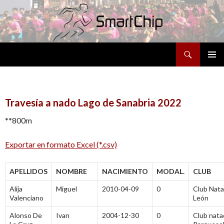
Buscar
SALTAR
MENÚ
AL
PRINCI
CONTENIDO
Travesía a nado Lago de Sanabria 2022
**800m
Exportar en formato Excel (*.csv)
APELLIDOS
NOMBRE
NACIMIENTO
MODAL.
CLUB
Alija
Miguel
2010-04-09
0
Club Nata
Valenciano
León
Alonso De
Ivan
2004-12-30
0
Club nata