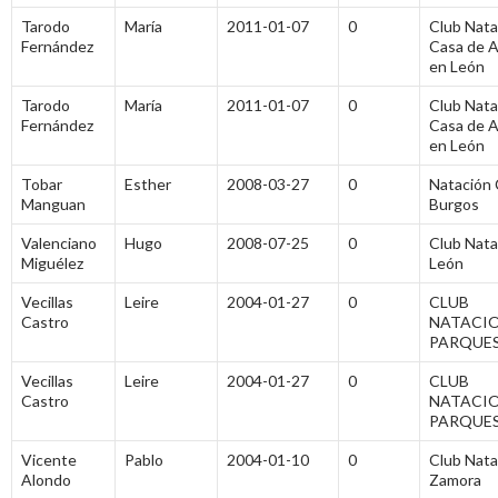
Tarodo
María
2011-01-07
0
Club Nata
Fernández
Casa de A
en León
Tarodo
María
2011-01-07
0
Club Nata
Fernández
Casa de A
en León
Tobar
Esther
2008-03-27
0
Natación C
Manguan
Burgos
Valenciano
Hugo
2008-07-25
0
Club Nata
Miguélez
León
Vecillas
Leire
2004-01-27
0
CLUB
Castro
NATACI
PARQUE
Vecillas
Leire
2004-01-27
0
CLUB
Castro
NATACI
PARQUE
Vicente
Pablo
2004-01-10
0
Club Nata
Alondo
Zamora