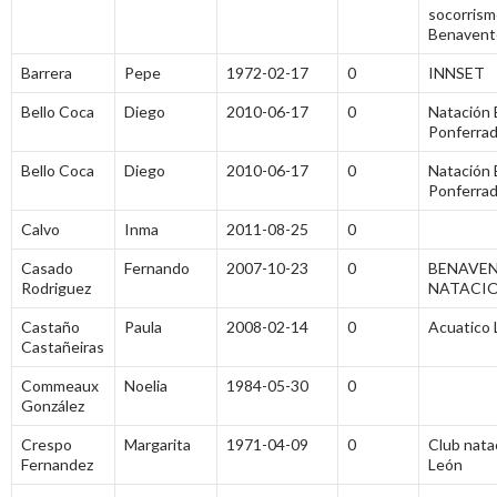
socorris
Benavent
Barrera
Pepe
1972-02-17
0
INNSET
Bello Coca
Diego
2010-06-17
0
Natación 
Ponferra
Bello Coca
Diego
2010-06-17
0
Natación 
Ponferra
Calvo
Inma
2011-08-25
0
Casado
Fernando
2007-10-23
0
BENAVE
Rodriguez
NATACI
Castaño
Paula
2008-02-14
0
Acuatico
Castañeiras
Commeaux
Noelia
1984-05-30
0
González
Crespo
Margarita
1971-04-09
0
Club nata
Fernandez
León