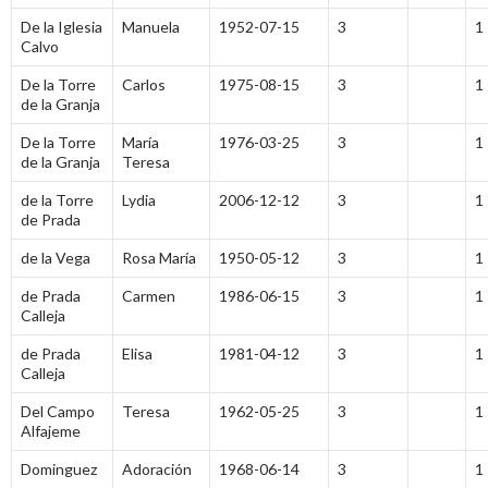
De la Iglesia
Manuela
1952-07-15
3
1
Calvo
De la Torre
Carlos
1975-08-15
3
1
de la Granja
De la Torre
María
1976-03-25
3
1
de la Granja
Teresa
de la Torre
Lydia
2006-12-12
3
1
de Prada
de la Vega
Rosa María
1950-05-12
3
1
de Prada
Carmen
1986-06-15
3
1
Calleja
de Prada
Elisa
1981-04-12
3
1
Calleja
Del Campo
Teresa
1962-05-25
3
1
Alfajeme
Dominguez
Adoración
1968-06-14
3
1