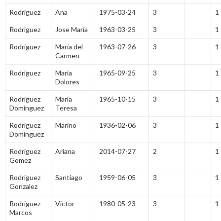
Rodriguez
Ana
1975-03-24
3
1
Rodriguez
Jose María
1963-03-25
3
1
Rodriguez
María del
1963-07-26
3
1
Carmen
Rodriguez
María
1965-09-25
3
1
Dolores
Rodriguez
María
1965-10-15
3
1
Dominguez
Teresa
Rodriguez
Marino
1936-02-06
3
1
Dominguez
Rodriguez
Ariana
2014-07-27
2
1
Gomez
Rodriguez
Santiago
1959-06-05
3
1
Gonzalez
Rodriguez
Victor
1980-05-23
3
1
Marcos