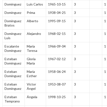
Dominguez
Luis Carlos
1965-10-15
3
1
Dominguez
Prima
1938-04-25
3
1
Dominguez
Alberto
1995-09-15
3
1
Bratos
Dominguez
Alejandro
1968-02-15
3
1
Luis
Escalante
María
1966-09-04
3
1
Dominguez
Teresa
Esteban
Gloria
1967-02-12
3
1
Dominguez
María
Esteban
María
1958-06-24
3
1
Dominguez
Esther
Esteban
Victor
1953-08-07
3
1
Dominguez
Ángel
Esteban
Ángela
1998-10-25
3
1
Temprano