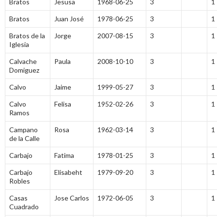
Bratos
Jesusa
1968-06-25
3
1
Bratos
Juan José
1978-06-25
3
1
Bratos de la
Jorge
2007-08-15
3
1
Iglesia
Calvache
Paula
2008-10-10
3
1
Domiguez
Calvo
Jaime
1999-05-27
3
1
Calvo
Felisa
1952-02-26
3
1
Ramos
Campano
Rosa
1962-03-14
3
1
de la Calle
Carbajo
Fatima
1978-01-25
3
1
Carbajo
Elisabeht
1979-09-20
3
1
Robles
Casas
Jose Carlos
1972-06-05
3
1
Cuadrado