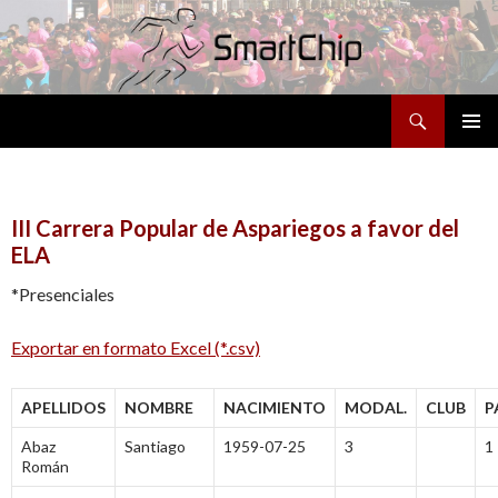
Buscar
SALTAR
MENÚ
AL
PRINCI
CONTENIDO
III Carrera Popular de Aspariegos a favor del
ELA
*Presenciales
Exportar en formato Excel (*.csv)
APELLIDOS
NOMBRE
NACIMIENTO
MODAL.
CLUB
P
Abaz
Santiago
1959-07-25
3
1
Román