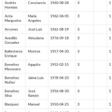
Andrés
Constancio
1960-08-28
3
1
Hormias
Anta
María
1962-06-05
3
1
Margusino
Angeles
Arcones
José Luis
1961-08-19
3
1
Avedillo
Almudena
1976-09-18
3
1
Gonzalez
Ballesteros
Montse
1957-04-30
3
1
Enrique
Beneitez
Agapito
1952-02-15
3
1
Mesonero
Beneitez
Jaime Luis
1978-04-23
3
1
Nuñez
Beneitez
José
1956-08-30
3
1
Silva
Ramón
Blazquez
Manuel
1950-04-25
3
1