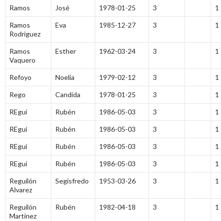
Ramos
José
1978-01-25
3
1
Ramos
Eva
1985-12-27
3
1
Rodriguez
Ramos
Esther
1962-03-24
3
1
Vaquero
Refoyo
Noelia
1979-02-12
3
1
Rego
Candida
1978-01-25
3
1
REgui
Rubén
1986-05-03
3
1
REgui
Rubén
1986-05-03
3
1
REgui
Rubén
1986-05-03
3
1
REgui
Rubén
1986-05-03
3
1
Reguilón
Segisfredo
1953-03-26
3
1
Alvarez
Reguilón
Rubén
1982-04-18
3
1
Martinez