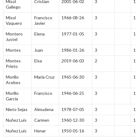
Misol
Cristian
2001-06-02
3
1
Gallego
Misol
Francisco
1966-08-26
3
1
Vaquero
Javier
Montero
Elena
1977-01-05
3
1
Justel
Montes
Juan
1986-01-26
3
1
Montes
Elsa
2019-06-03
2
1
Prieto
Morillo
María Cruz
1965-06-30
3
1
Acebes
Morillo
Francisco
1946-06-25
3
1
García
Nieto Sejas
Almudena
1978-07-05
3
1
Nuñez Luis
Carmen
1960-12-30
3
1
Nuñez Luis
Henar
1950-05-16
3
1