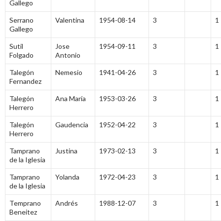
Gallego
Serrano
Valentina
1954-08-14
3
1
Gallego
Sutil
Jose
1954-09-11
3
1
Folgado
Antonio
Talegón
Nemesio
1941-04-26
3
1
Fernandez
Talegón
Ana María
1953-03-26
3
1
Herrero
Talegón
Gaudencia
1952-04-22
3
1
Herrero
Tamprano
Justina
1973-02-13
3
1
de la Iglesia
Tamprano
Yolanda
1972-04-23
3
1
de la Iglesia
Temprano
Andrés
1988-12-07
3
1
Beneitez