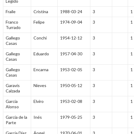
Legido
Fraile
Cristina
1988-03-24
3
1
Franco
Felipe
1974-09-04
3
1
Turrado
Gallego
Conchi
1954-12-12
3
1
Casas
Gallego
Eduardo
1957-04-30
3
1
Casas
Gallego
Encarna
1953-02-05
3
1
Casas
Garavís
Nieves
1950-05-12
3
1
Calzada
García
Elviro
1953-02-08
3
1
Alonso
García de la
Inés
1979-05-25
3
1
Parte
García Díaz
Ángel
1970-06-01
3
1