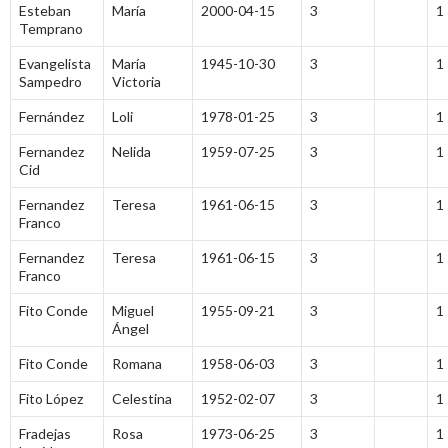
Esteban
María
2000-04-15
3
1
Temprano
Evangelista
María
1945-10-30
3
1
Sampedro
Victoria
Fernández
Loli
1978-01-25
3
1
Fernandez
Nelida
1959-07-25
3
1
Cid
Fernandez
Teresa
1961-06-15
3
1
Franco
Fernandez
Teresa
1961-06-15
3
1
Franco
Fito Conde
Miguel
1955-09-21
3
1
Ángel
Fito Conde
Romana
1958-06-03
3
1
Fito López
Celestina
1952-02-07
3
1
Fradejas
Rosa
1973-06-25
3
1