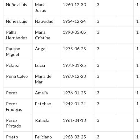
Nuñez Luis
María
1960-12-30
3
1
Jesús
Nuñez Luis
Natividad
1954-12-24
3
1
Palha
María
1990-05-05
3
1
Hernández
Cristina
Paulino
Ángel
1975-06-25
3
1
Miguel
Pelaez
Lucia
1978-01-25
3
1
Peña Calvo
Maria del
1968-12-23
3
1
Mar
Perez
Amalia
1976-01-25
3
1
Perez
Esteban
1949-01-24
3
1
Fradejas
Pérez
Rafaela
1961-04-18
3
1
Pintado
Prieto
Feliciano
1963-03-25
3
1