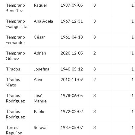
Temprano
Raquel
1987-09-05
3
1
Beneitez
Temprano
Ana Adela
1967-12-31
3
1
Evangelista
Temprano
César
1961-04-18
3
1
Fernandez
Temprano
Adrián
2020-12-05
2
1
Gómez
Tirados
Josefina
1940-05-12
3
1
Tirados
Alex
2010-11-09
2
1
Nieto
Tirados
José
1978-06-05
3
1
Rodriguez
Manuel
Tirados
Pablo
1972-02-02
3
1
Rodriguez
Torres
Soraya
1987-05-07
3
1
Reguilón