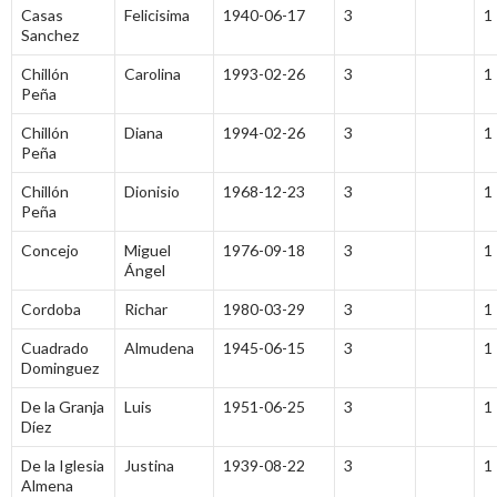
Casas
Felicisima
1940-06-17
3
1
Sanchez
Chillón
Carolina
1993-02-26
3
1
Peña
Chillón
Diana
1994-02-26
3
1
Peña
Chillón
Dionisio
1968-12-23
3
1
Peña
Concejo
Miguel
1976-09-18
3
1
Ángel
Cordoba
Richar
1980-03-29
3
1
Cuadrado
Almudena
1945-06-15
3
1
Dominguez
De la Granja
Luis
1951-06-25
3
1
Díez
De la Iglesia
Justina
1939-08-22
3
1
Almena