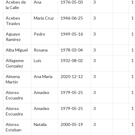
Acebes de
Ana
1976-05-03
3
1
la Calle
Acebes
María Cruz
1946-06-25
3
1
Tirados
Aguayo
Pedro
1949-05-16
3
1
Ramirez
Alba Miguel
Rosana
1978-03-04
3
1
Alfageme
Luis
1932-08-02
3
1
Gonzalez
Almena
Ana María
2020-12-12
3
1
Martín
Alonso
Amadeo
1979-05-25
3
1
Escuadra
Alonso
Amadeo
1979-05-25
3
1
Escuadra
Alonso
Natalia
2000-05-19
3
1
Esteban