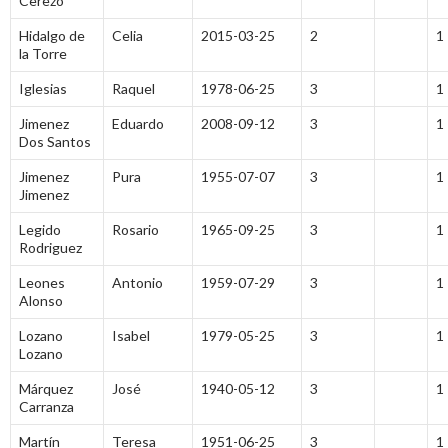
Cerezo
Hidalgo de
Celia
2015-03-25
2
1
la Torre
Iglesias
Raquel
1978-06-25
3
1
Jimenez
Eduardo
2008-09-12
3
1
Dos Santos
Jimenez
Pura
1955-07-07
3
1
Jimenez
Legido
Rosario
1965-09-25
3
1
Rodriguez
Leones
Antonio
1959-07-29
3
1
Alonso
Lozano
Isabel
1979-05-25
3
1
Lozano
Márquez
José
1940-05-12
3
1
Carranza
Martín
Teresa
1951-06-25
3
1