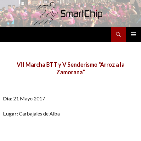
Buscar
SALTAR
MENÚ
AL
PRINCI
CONTENIDO
VII Marcha BTT y V Senderismo “Arroz a la
Zamorana”
Día:
21 Mayo 2017
Lugar:
Carbajales de Alba