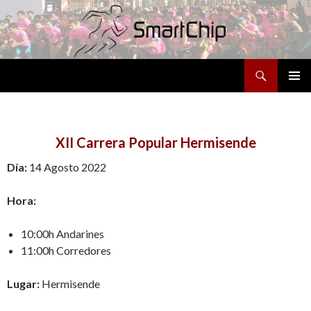
Buscar
SALTAR
MENÚ
AL
PRINCI
CONTENIDO
XII Carrera Popular Hermisende
Día:
14 Agosto 2022
Hora:
10:00h Andarines
11:00h Corredores
Lugar:
Hermisende