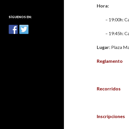
:
Hora:
SÍGUENOS EN:
– 19:00h: C
– 19:45h: C
Lugar:
Plaza May
Reglamento
Recorridos
Inscripciones