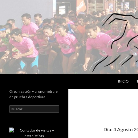
SALTAR AL 
Buscar
INICIO
Organización y cronometraje
de pruebas deportivas.
B
u
s
c
Día:
4 Agosto 2
a
r