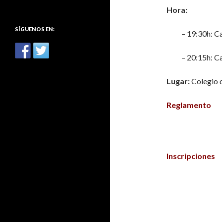
:
Hora:
SÍGUENOS EN:
– 19:30h: C
– 20:15h: C
Lugar:
Colegio d
Reglamento
Inscripciones