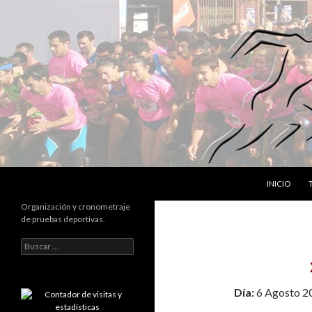
SALTAR AL 
Buscar
INICIO
Organización y cronometraje
de pruebas deportivas.
B
u
s
c
Día:
6 Agosto 2
a
r