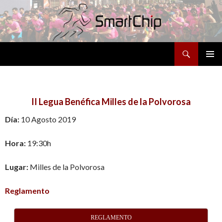
Buscar
SALTAR
MENÚ
AL
PRINCI
CONTENIDO
II Legua Benéfica Milles de la Polvorosa
Día:
10 Agosto 2019
Hora:
19:30h
Lugar:
Milles de la Polvorosa
Reglamento
REGLAMENTO